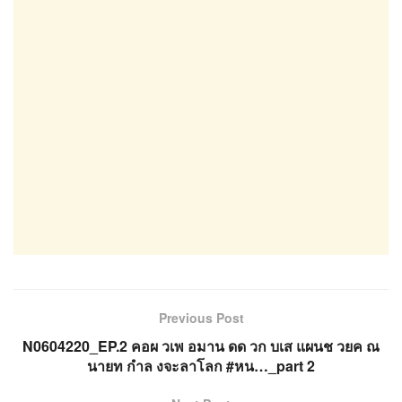
Previous Post
N0604220_EP.2 คอผ วเพ อมาน ดด วก บเส แผนช วยค ณ
นายท กำล งจะลาโลก #หน…_part 2