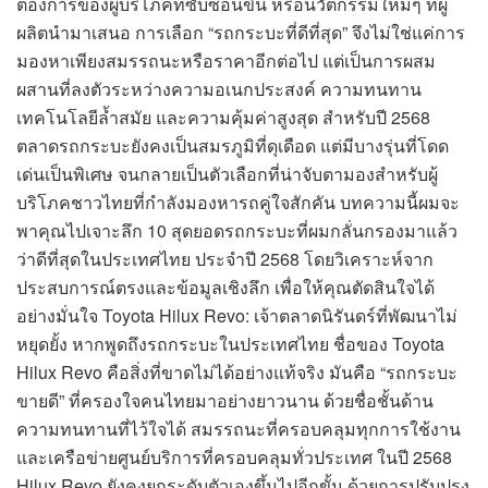
ต้องการของผู้บริโภคที่ซับซ้อนขึ้น หรือนวัตกรรมใหม่ๆ ที่ผู้
ผลิตนำมาเสนอ การเลือก “รถกระบะที่ดีที่สุด” จึงไม่ใช่แค่การ
มองหาเพียงสมรรถนะหรือราคาอีกต่อไป แต่เป็นการผสม
ผสานที่ลงตัวระหว่างความอเนกประสงค์ ความทนทาน
เทคโนโลยีล้ำสมัย และความคุ้มค่าสูงสุด สำหรับปี 2568
ตลาดรถกระบะยังคงเป็นสมรภูมิที่ดุเดือด แต่มีบางรุ่นที่โดด
เด่นเป็นพิเศษ จนกลายเป็นตัวเลือกที่น่าจับตามองสำหรับผู้
บริโภคชาวไทยที่กำลังมองหารถคู่ใจสักคัน บทความนี้ผมจะ
พาคุณไปเจาะลึก 10 สุดยอดรถกระบะที่ผมกลั่นกรองมาแล้ว
ว่าดีที่สุดในประเทศไทย ประจำปี 2568 โดยวิเคราะห์จาก
ประสบการณ์ตรงและข้อมูลเชิงลึก เพื่อให้คุณตัดสินใจได้
อย่างมั่นใจ Toyota Hilux Revo: เจ้าตลาดนิรันดร์ที่พัฒนาไม่
หยุดยั้ง หากพูดถึงรถกระบะในประเทศไทย ชื่อของ Toyota
Hilux Revo คือสิ่งที่ขาดไม่ได้อย่างแท้จริง มันคือ “รถกระบะ
ขายดี” ที่ครองใจคนไทยมาอย่างยาวนาน ด้วยชื่อชั้นด้าน
ความทนทานที่ไว้ใจได้ สมรรถนะที่ครอบคลุมทุกการใช้งาน
และเครือข่ายศูนย์บริการที่ครอบคลุมทั่วประเทศ ในปี 2568
Hilux Revo ยังคงยกระดับตัวเองขึ้นไปอีกขั้น ด้วยการปรับปรุง