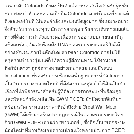
เฉพาะตัว Colorado ยังคงเป็นตัวเลือกที่น่าสนใจสำหรับผู้ที่ชื่น
ชอบพละกำลังและความบึกบึน Colorado มาพร้อมเครื่องยนต์
ดีเซลเทอร์โบที่ให้พละกำลังและแรงบิดสูงมาก ซึ่งเหมาะอย่าง
ยิ่งสำหรับการบรรทุกหนัก การลากจูง หรือการเดินทางบนเส้น
ทางที่ต้องการกำลังอย่างต่อเนื่อง การออกแบบภายนอกที่ดู
แข็งแกร่ง ดุดัน สะท้อนถึง DNA ของรถกระบะอเมริกันได้
อย่างชัดเจน ภายในห้องโดยสารของ Colorado อาจไม่ได้
หรูหราเท่าบางรุ่น แต่ก็ให้ความรู้สึกทนทาน ใช้งานง่าย
ฟังก์ชันต่างๆ ถูกจัดวางมาอย่างเหมาะสม และมีระบบ
Infotainment ที่รองรับการเชื่อมต่อพื้นฐาน การที่ Colorado
เป็น “รถกระบะขนาดใหญ่” ที่มีสมรรถนะสูง ทำให้มันเป็นตัว
เลือกที่น่าพิจารณาสำหรับผู้ที่ต้องการรถกระบะที่พร้อมลุย
และมีพละกำลังเหลือเฟือ GWM POER: ม้ามืดจากจีนที่มา
พร้อมนวัตกรรมและราคาที่เข้าถึงง่าย Great Wall Motor
(GWM) ได้เข้ามาสร้างปรากฏการณ์ในตลาดรถกระบะไทย
ด้วย GWM POER (อ่านว่า “พาวเออร์”) ซึ่งถือเป็น “รถกระบะ
น้องใหม่” ที่มาพร้อมกับความน่าสนใจหลายประการ POER