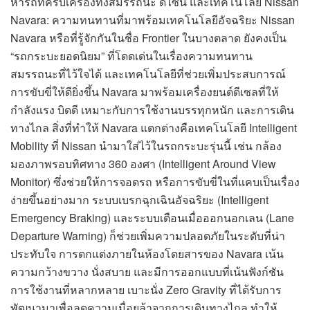
หารถที่ครบเครื่องทั้งสมรรถนะ ดีไซน์ และเทคโนโลยี Nissan
Navara: ความทนทานที่มาพร้อมเทคโนโลยีอัจฉริยะ Nissan
Navara หรือที่รู้จักกันในชื่อ Frontier ในบางตลาด ยังคงเป็น
“รถกระบะยอดนิยม” ที่โดดเด่นในเรื่องความทนทาน
สมรรถนะที่ไว้ใจได้ และเทคโนโลยีที่ช่วยเพิ่มประสบการณ์
การขับขี่ให้ดียิ่งขึ้น Navara มาพร้อมเครื่องยนต์ดีเซลที่ให้
กำลังแรง บิดดี เหมาะกับการใช้งานบรรทุกหนัก และการเดิน
ทางไกล สิ่งที่ทำให้ Navara แตกต่างคือเทคโนโลยี Intelligent
Mobility ที่ Nissan นำมาใส่ไว้ในรถกระบะรุ่นนี้ เช่น กล้อง
มองภาพรอบทิศทาง 360 องศา (Intelligent Around View
Monitor) ซึ่งช่วยให้การจอดรถ หรือการขับขี่ในที่แคบเป็นเรื่อง
ง่ายขึ้นอย่างมาก ระบบเบรกฉุกเฉินอัจฉริยะ (Intelligent
Emergency Braking) และระบบเตือนเมื่อออกนอกเลน (Lane
Departure Warning) ก็ช่วยเพิ่มความปลอดภัยในระดับที่น่า
ประทับใจ การตกแต่งภายในห้องโดยสารของ Navara เน้น
ความกว้างขวาง นั่งสบาย และมีการออกแบบที่เน้นฟังก์ชัน
การใช้งานที่หลากหลาย เบาะนั่ง Zero Gravity ที่ได้รับการ
พัฒนามาเพื่อลดความเมื่อยล้าจากการเดินทางไกล ทำให้