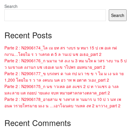
Search
Search
Recent Posts
Parte 2 : N2906174_ไล เม ยท สร างบร ษ ทมา 15 ป เพ อเด กฝ
กงาน…โดยไม ร ว าเครด ต 5 ล านเป นช อเธอ_part 2
Parte 2 : N2906176_ก นมาม าส งเง น 3 หม นให ผ วสร างบ าน 5 ป
ว นเขาแต งงานก บช เธอเด นเข าไปพร อมทนาย_part 2
Parte 2 : N2906177_ข บรถหร ด าเด กป มว าข ข า ไม ม เง นจ าย
1,200 โดยไม ร ว าล งคนน นค อว าท พ อตาต วเอง_part 2
Parte 2 : N2906175_ก นข าวเหล อส งแชร 2 ป ท าวแชร อ างล
มละลาย แต ถอยป ายแดง จบท หมายศาลกลางตลาด_part 2
Parte 2 : N2906178_อายสาม ช างทาส ห ามมาร บ 10 ป ว นท เพ
อนผ วรวยโทรมาย มเง น …เอาโฉนดบ านหล งท 2 มาวาง_part 2
Recent Comments