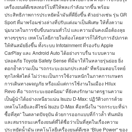
เครื่องยนต์ดีเซลเทอร์โบที่ให้พละกำลังมากขึ้น พร้อม
ประสิทธิภาพการประหยัดน้ำมันที่ดียิ่งขึ้น ตัวอย่างเช่น รุ่น GR
Sport ที่มาพร้อมช่วงล่างที่ปรับแต่งมาเป็นพิเศษ ให้ทั้งความ
นุ่มนวลในการขับขี่บนถนนทั่วไป และความมั่นคงเมื่อต้องลุย
ทางขรุขระ เทคโนโลยีภายในห้องโดยสารก็ได้รับการอัปเกรด
ให้ทันสมัยยิ่งขึ้น ทั้งระบบ Infotainment ที่รองรับ Apple
CarPlay และ Android Auto ได้อย่างราบรื่น ระบบความ
ปลอดภัย Toyota Safety Sense ที่มีมาให้ในหลายรุ่นย่อย ยิ่ง
ตอกย้ำความเป็น “รถกระบะอเนกประสงค์” ที่พร้อมตอบโจทย์
ทุกไลฟ์สไตล์ ไม่ว่าจะเป็นการใช้งานหนักในภาคการเกษตร
การเดินทางผจญภัย หรือแม้แต่การใช้งานในเมือง Hilux
Revo คือ “รถกระบะยอดนิยม” ที่ยังคงรักษามาตรฐานความ
เป็นผู้นำได้อย่างเหนียวแน่น Isuzu D-Max: ปฏิวัติวงการด้วย
เทคโนโลยีและดีไซน์ Isuzu D-Max คือหนึ่งใน “รถกระบะที่น่า
ซื้อที่สุด” ในตลาดปัจจุบัน ด้วยการออกแบบที่ก้าวล้ำ ทันสมัย
และสมรรถนะเครื่องยนต์ที่ได้ชื่อว่าเป็นที่สุดในเรื่องความ
ประหยัดน้ำมัน เทคโนโลยีเครื่องยนต์ดีเซล “Blue Power” ของ