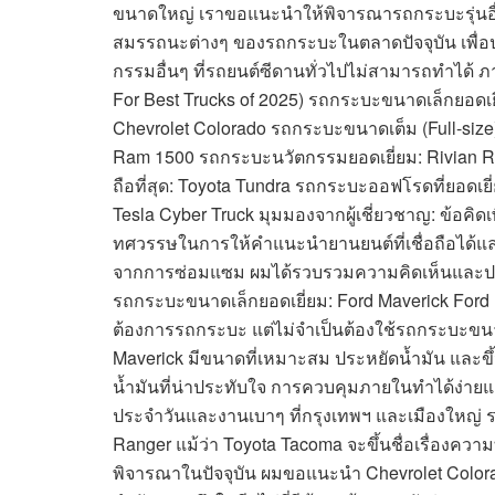
ขนาดใหญ่ เราขอแนะนำให้พิจารณารถกระบะรุ่นอื่นๆ
สมรรถนะต่างๆ ของรถกระบะในตลาดปัจจุบัน เพื่อปร
กรรมอื่นๆ ที่รถยนต์ซีดานทั่วไปไม่สามารถทำได้ ภ
For Best Trucks of 2025) รถกระบะขนาดเล็กยอดเ
Chevrolet Colorado รถกระบะขนาดเต็ม (Full-size)
Ram 1500 รถกระบะนวัตกรรมยอดเยี่ยม: Rivian R1T
ถือที่สุด: Toyota Tundra รถกระบะออฟโรดที่ยอดเย
Tesla Cyber Truck มุมมองจากผู้เชี่ยวชาญ: ข้อคิดเ
ทศวรรษในการให้คำแนะนำยานยนต์ที่เชื่อถือได้และ
จากการซ่อมแซม ผมได้รวบรวมความคิดเห็นและประสบ
รถกระบะขนาดเล็กยอดเยี่ยม: Ford Maverick Ford M
ต้องการรถกระบะ แต่ไม่จำเป็นต้องใช้รถกระบะขนาดใ
Maverick มีขนาดที่เหมาะสม ประหยัดน้ำมัน และขึ้น
น้ำมันที่น่าประทับใจ การควบคุมภายในทำได้ง่ายแล
ประจำวันและงานเบาๆ ที่กรุงเทพฯ และเมืองใหญ่ 
Ranger แม้ว่า Toyota Tacoma จะขึ้นชื่อเรื่องคว
พิจารณาในปัจจุบัน ผมขอแนะนำ Chevrolet Colorado