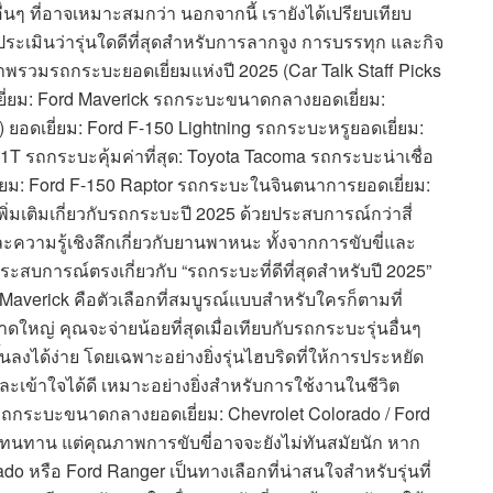
 ที่อาจเหมาะสมกว่า นอกจากนี้ เรายังได้เปรียบเทียบ
ะเมินว่ารุ่นใดดีที่สุดสำหรับการลากจูง การบรรทุก และกิจ
าพรวมรถกระบะยอดเยี่ยมแห่งปี 2025 (Car Talk Staff Picks
ยี่ยม: Ford Maverick รถกระบะขนาดกลางยอดเยี่ยม:
 ยอดเยี่ยม: Ford F-150 Lightning รถกระบะหรูยอดเยี่ยม:
 รถกระบะคุ้มค่าที่สุด: Toyota Tacoma รถกระบะน่าเชื่อ
ี่ยม: Ford F-150 Raptor รถกระบะในจินตนาการยอดเยี่ยม:
พิ่มเติมเกี่ยวกับรถกระบะปี 2025 ด้วยประสบการณ์กว่าสี่
ความรู้เชิงลึกเกี่ยวกับยานพาหนะ ทั้งจากการขับขี่และ
การณ์ตรงเกี่ยวกับ “รถกระบะที่ดีที่สุดสำหรับปี 2025”
averick คือตัวเลือกที่สมบูรณ์แบบสำหรับใครก็ตามที่
หญ่ คุณจะจ่ายน้อยที่สุดเมื่อเทียบกับรถกระบะรุ่นอื่นๆ
ลงได้ง่าย โดยเฉพาะอย่างยิ่งรุ่นไฮบริดที่ให้การประหยัด
ะเข้าใจได้ดี เหมาะอย่างยิ่งสำหรับการใช้งานในชีวิต
รถกระบะขนาดกลางยอดเยี่ยม: Chevrolet Colorado / Ford
ามทนทาน แต่คุณภาพการขับขี่อาจจะยังไม่ทันสมัยนัก หาก
 หรือ Ford Ranger เป็นทางเลือกที่น่าสนใจสำหรับรุ่นที่