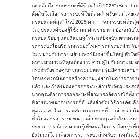
เจาะลึกถึง “รถกระบะที่ดีที่สุดในปี 2025” (Best Tr
ตัดสินใจเลือกรถกระบะที่ใช่ที่สุดสำหรับคุณ โด
กระบะที่ดีที่สุด” ในปี 2025 คำว่า “รถกระบะที่ดีที
วัตถุประสงค์ของผู้ใช้งานแต่ละราย หากย้อนกล
กระบะเรียบๆ และสีแบบทูโทน แต่ปัจจุบัน ตลาดร
รถกระบะไฮบริด รถกระบะไฟฟ้า รถกระบะสำหรับก
ไม่เหมาะกับการขนย้ายเฟอร์นิเจอร์ชิ้นใหญ่ หัวใจส
ความสามารถที่คุณต้องการ ควบคู่ไปกับความสะดวก
ประจำวันของคุณ” รถกระบะหลายรุ่นมีความสามาร
โตของพวกมันอาจสร้างความยุ่งยากในการจราจรหร
แล้ว และกำลังมองหารถกระบะสำหรับวัตถุประสงค์เฉ
หากคุณต้องการรถกระบะที่สามารถจัดการได้ทั้งงา
พิจารณาขนาดของรถก็เป็นสิ่งสำคัญ วิธีการคัดเลื
ทุ่มเทเวลาในการทดสอบรถกระบะที่วางจำหน่ายในต
ทั่วไปและรถกระบะขนาดเล็ก หากคุณกำลังมองหาร
ประสบการณ์และความรู้เพียงพอในการเลือกรุ่นที่เห
ยังไม่แน่ใจว่าต้องการรถกระบะสำหรับงานหนักจริงหรื