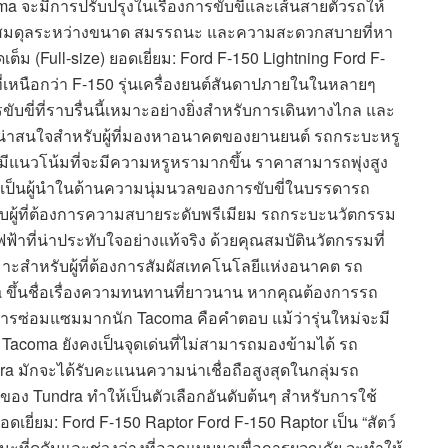
oma จะมีการปรับปรุงในเรื่องการขับขี่และเส้นสายตัวรถให้
มสมดุลระหว่างขนาด สมรรถนะ และความสะดวกสบายที่หา
(Full-size) ยอดเยี่ยม: Ford F-150 Lightning Ford F-
ที่เหนือกว่า F-150 รุ่นเครื่องยนต์สันดาปภายในในหลายๆ
ับขี่ที่ราบรื่นนี้เหมาะอย่างยิ่งสำหรับการเดินทางไกล และ
ที่น่าสนใจสำหรับผู้ที่มองหาอนาคตของยานยนต์ รถกระบะหรู
่นมีแนวโน้มที่จะมีความหรูหรามากขึ้น ราคาสามารถพุ่งสูง
ป็นผู้นำในด้านความนุ่มนวลของการขับขี่ในบรรดารถ
ับผู้ที่ต้องการความสบายระดับพรีเมียม รถกระบะนวัตกรรม
้าที่น่าประทับใจอย่างแท้จริง ด้วยคุณสมบัตินวัตกรรมที่
าะสำหรับผู้ที่ต้องการสัมผัสเทคโนโลยีแห่งอนาคต รถ
ma ขึ้นชื่อเรื่องความทนทานที่ยาวนาน หากคุณต้องการรถ
งการซ่อมแซมมากนัก Tacoma คือคำตอบ แม้ว่ารุ่นใหม่จะมี
Tacoma ยังคงเป็นจุดเด่นที่ไม่สามารถมองข้ามได้ รถ
dra มักจะได้รับคะแนนความน่าเชื่อถือสูงสุดในกลุ่มรถ
Tundra ทำให้เป็นตัวเลือกอันดับต้นๆ สำหรับการใช้
ี่ยม: Ford F-150 Raptor Ford F-150 Raptor เป็น “สัตว์
นะที่ดุดันและช่วงล่างที่ออกแบบมาเพื่อการผจญภัย จะทำให้