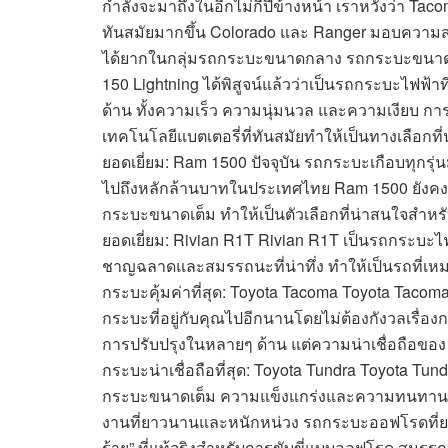
กำลังจะมาถึงในอีกไม่กี่ปีข้างหน้า เราหวังว่า Tac
ทันสมัยมากขึ้น Colorado และ Ranger มอบควา
ได้ยากในกลุ่มรถกระบะขนาดกลาง รถกระบะขนาดเต็ม 
150 Lightning ได้พิสูจน์แล้วว่าเป็นรถกระบะไฟฟ้า
ด้าน ทั้งความเร็ว ความนุ่มนวล และความเงียบ การข
เทคโนโลยีแบตเตอรี่ที่ทันสมัยทำให้เป็นทางเลือก
ยอดเยี่ยม: Ram 1500 ปัจจุบัน รถกระบะเกือบทุกรุ
ไปถึงหลักล้านบาทในประเทศไทย Ram 1500 ยังคงเ
กระบะขนาดเต็ม ทำให้เป็นตัวเลือกที่น่าสนใจสำหร
ยอดเยี่ยม: Rivian R1T Rivian R1T เป็นรถกระบะไฟฟ
ชาญฉลาดและสมรรถนะที่น่าทึ่ง ทำให้เป็นรถที่เหม
กระบะคุ้มค่าที่สุด: Toyota Tacoma Toyota Taco
กระบะที่อยู่กับคุณไปอีกนานโดยไม่ต้องกังวลเรื่อ
การปรับปรุงในหลายๆ ด้าน แต่ความน่าเชื่อถือของ 
กระบะน่าเชื่อถือที่สุด: Toyota Tundra Toyota Tun
กระบะขนาดเต็ม ความแข็งแกร่งและความทนทานของ 
งานที่ยาวนานและหนักหน่วง รถกระบะออฟโรดที่ยอดเย
ร้าย” ที่แท้จริงสำหรับการขับขี่แบบออฟโรด สมรรถ