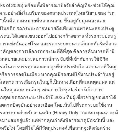
ucks of 2025) พร้อมทั้งพิจารณาปัจจัยสำคัญที่จะช่วยให้คุณ
ยเฉพาะอย่างยิ่งในบริบทของตลาดประเทศไทย นิยามของ “รถ
่สุด” นั้นมีความหมายที่หลากหลาย ขึ้นอยู่กับมุมมองและ
ับไปในอดีต รถกระบะอาจหมายถึงเพียงยานพาหนะสองประตู
ถกระบะได้แตกแขนงออกไปอย่างกว้างขวาง ทั้งรถกระบะหรู
ารแข่งขันออฟโรด และรถกระบะขนาดเล็กกะทัดรัดที่อาจ
ำคัญของการเลือกรถกระบะที่ดีที่สุด คือการค้นหารถที่ “มี
สบายและประสบการณ์การขับขี่ที่เข้ากับการใช้ชีวิต
ถในการบรรทุกและลากจูงที่น่าประทับใจ แต่ขนาดที่ใหญ่
ือการจอดในเมือง หากคุณมีรถยนต์ใช้งานประจำวันอยู่
พาะ การเลือกรุ่นใหญ่ก็เป็นทางเลือกที่สมเหตุสมผล แต่
นใหญ่และงานเล็กๆ เช่น การไปซูเปอร์มาร์เก็ต การ
อกสุดยอดรถกระบะประจำปี 2025 ทีมผู้เชี่ยวชาญของเราได้
ลาดปัจจุบันอย่างละเอียด โดยเน้นไปที่รถกระบะใช้งาน
ถกระบะสำหรับงานหนัก (Heavy Duty Trucks) คุณน่าจะมี
มาะสมอยู่แล้ว แต่หากคุณกำลังพิจารณาคู่มือฉบับนี้ และ
อไม่ โดยที่ไม่ได้มีวัตถุประสงค์เพื่อลากจูงสิ่งก่อสร้าง