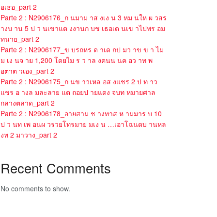
อเธอ_part 2
Parte 2 : N2906176_ก นมาม าส งเง น 3 หม นให ผ วสร
างบ าน 5 ป ว นเขาแต งงานก บช เธอเด นเข าไปพร อม
ทนาย_part 2
Parte 2 : N2906177_ข บรถหร ด าเด กป มว าข ข า ไม
ม เง นจ าย 1,200 โดยไม ร ว าล งคนน นค อว าท พ
อตาต วเอง_part 2
Parte 2 : N2906175_ก นข าวเหล อส งแชร 2 ป ท าว
แชร อ างล มละลาย แต ถอยป ายแดง จบท หมายศาล
กลางตลาด_part 2
Parte 2 : N2906178_อายสาม ช างทาส ห ามมาร บ 10
ป ว นท เพ อนผ วรวยโทรมาย มเง น …เอาโฉนดบ านหล
งท 2 มาวาง_part 2
Recent Comments
No comments to show.