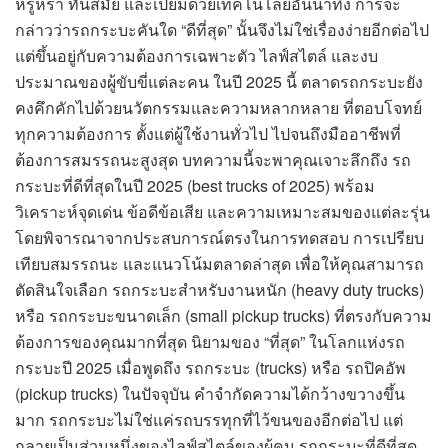
หรูหรา ทันสมัย และเปี่ยมด้วยเทคโนโลยีอันน่าทึ่ง การจะ
กล่าวว่ารถกระบะคันใด “ดีที่สุด” นั้นจึงไม่ใช่เรื่องง่ายอีกต่อไป
แต่ขึ้นอยู่กับความต้องการเฉพาะตัว ไลฟ์สไตล์ และงบ
ประมาณของผู้ขับขี่แต่ละคน ในปี 2025 นี้ ตลาดรถกระบะยัง
คงคึกคักไปด้วยนวัตกรรมและความหลากหลาย ที่ตอบโจทย์
ทุกความต้องการ ตั้งแต่ผู้ใช้งานทั่วไป ไปจนถึงมืออาชีพที่
ต้องการสมรรถนะสูงสุด บทความนี้จะพาคุณเจาะลึกถึง รถ
กระบะที่ดีที่สุดในปี 2025 (best trucks of 2025) พร้อม
วิเคราะห์จุดเด่น ข้อดีข้อเสีย และความเหมาะสมของแต่ละรุ่น
โดยพิจารณาจากประสบการณ์ตรงในการทดสอบ การเปรียบ
เทียบสมรรถนะ และแนวโน้มตลาดล่าสุด เพื่อให้คุณสามารถ
ตัดสินใจเลือก รถกระบะสำหรับงานหนัก (heavy duty trucks)
หรือ รถกระบะขนาดเล็ก (small pickup trucks) ที่ตรงกับความ
ต้องการของคุณมากที่สุด นิยามของ “ที่สุด” ในโลกแห่งรถ
กระบะปี 2025 เมื่อพูดถึง รถกระบะ (trucks) หรือ รถปิคอัพ
(pickup trucks) ในปัจจุบัน คำจำกัดความได้กว้างขวางขึ้น
มาก รถกระบะไม่ใช่แค่รถบรรทุกที่ไว้ขนของอีกต่อไป แต่
กลายเป็นส่วนหนึ่งของไลฟ์สไตล์ของผู้คน รถกระบะที่ดีที่สุด