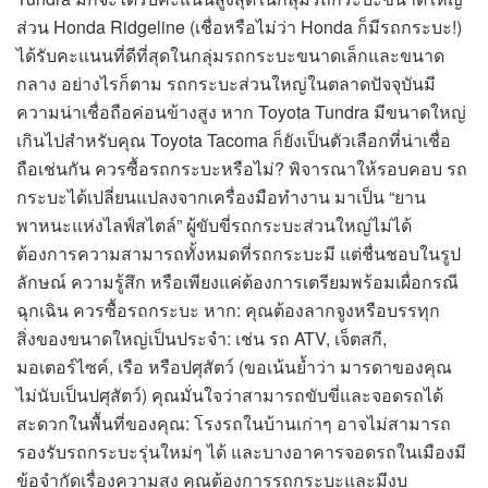
ส่วน Honda Ridgeline (เชื่อหรือไม่ว่า Honda ก็มีรถกระบะ!)
ได้รับคะแนนที่ดีที่สุดในกลุ่มรถกระบะขนาดเล็กและขนาด
กลาง อย่างไรก็ตาม รถกระบะส่วนใหญ่ในตลาดปัจจุบันมี
ความน่าเชื่อถือค่อนข้างสูง หาก Toyota Tundra มีขนาดใหญ่
เกินไปสำหรับคุณ Toyota Tacoma ก็ยังเป็นตัวเลือกที่น่าเชื่อ
ถือเช่นกัน ควรซื้อรถกระบะหรือไม่? พิจารณาให้รอบคอบ รถ
กระบะได้เปลี่ยนแปลงจากเครื่องมือทำงาน มาเป็น “ยาน
พาหนะแห่งไลฟ์สไตล์” ผู้ขับขี่รถกระบะส่วนใหญ่ไม่ได้
ต้องการความสามารถทั้งหมดที่รถกระบะมี แต่ชื่นชอบในรูป
ลักษณ์ ความรู้สึก หรือเพียงแค่ต้องการเตรียมพร้อมเผื่อกรณี
ฉุกเฉิน ควรซื้อรถกระบะ หาก: คุณต้องลากจูงหรือบรรทุก
สิ่งของขนาดใหญ่เป็นประจำ: เช่น รถ ATV, เจ็ตสกี,
มอเตอร์ไซค์, เรือ หรือปศุสัตว์ (ขอเน้นย้ำว่า มารดาของคุณ
ไม่นับเป็นปศุสัตว์) คุณมั่นใจว่าสามารถขับขี่และจอดรถได้
สะดวกในพื้นที่ของคุณ: โรงรถในบ้านเก่าๆ อาจไม่สามารถ
รองรับรถกระบะรุ่นใหม่ๆ ได้ และบางอาคารจอดรถในเมืองมี
ข้อจำกัดเรื่องความสูง คุณต้องการรถกระบะและมีงบ