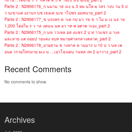
Parte 2 : N2906176_ก นมาม าส งเง น 3 หม นให ผ วสร างบ าน 5 ป
ว นเขาแต งงานก บช เธอเด นเข าไปพร อมทนาย_part 2
Parte 2 : N2906177_ข บรถหร ด าเด กป มว าข ข า ไม ม เง นจ าย
1,200 โดยไม ร ว าล งคนน นค อว าท พ อตาต วเอง_part 2
Parte 2 : N2906175_ก นข าวเหล อส งแชร 2 ป ท าวแชร อ างล
มละลาย แต ถอยป ายแดง จบท หมายศาลกลางตลาด_part 2
Parte 2 : N2906178_อายสาม ช างทาส ห ามมาร บ 10 ป ว นท เพ
อนผ วรวยโทรมาย มเง น …เอาโฉนดบ านหล งท 2 มาวาง_part 2
Recent Comments
No comments to show.
Archives