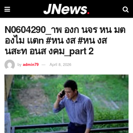
N0604290_าพ องก นจร หน มต
องไม แตn #หน งส #หน งส
นสะท อนส งคม_part 2
by
admin79
April 8, 2026