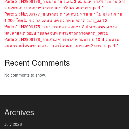
Parte 2 : N2906176_ก นมาม าส งเง น 3 หม นให ผ วสร างบ าน 5 ป
ว นเขาแต งงานก บช เธอเด นเข าไปพร อมทนาย_part 2
Parte 2 : N2906177_ข บรถหร ด าเด กป มว าข ข า ไม ม เง นจ าย
1,200 โดยไม ร ว าล งคนน นค อว าท พ อตาต วเอง_part 2
Parte 2 : N2906175_ก นข าวเหล อส งแชร 2 ป ท าวแชร อ างล
มละลาย แต ถอยป ายแดง จบท หมายศาลกลางตลาด_part 2
Parte 2 : N2906178_อายสาม ช างทาส ห ามมาร บ 10 ป ว นท เพ
อนผ วรวยโทรมาย มเง น …เอาโฉนดบ านหล งท 2 มาวาง_part 2
Recent Comments
No comments to show.
Archives
July 2026