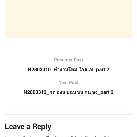
Previous Post
N2803310_ทำงานใหม ใกล เท_part 2
Next Post
N2803312_กต องล บฉบ บล กน อง_part 2
Leave a Reply