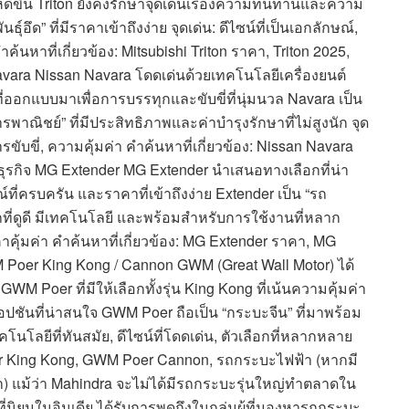
้ดีขึ้น Triton ยังคงรักษาจุดเด่นเรื่องความทนทานและความ
อึด” ที่มีราคาเข้าถึงง่าย จุดเด่น: ดีไซน์ที่เป็นเอกลักษณ์,
้นหาที่เกี่ยวข้อง: Mitsubishi Triton ราคา, Triton 2025,
ara Nissan Navara โดดเด่นด้วยเทคโนโลยีเครื่องยนต์
ี่ออกแบบมาเพื่อการบรรทุกและขับขี่ที่นุ่มนวล Navara เป็น
ารพาณิชย์” ที่มีประสิทธิภาพและค่าบำรุงรักษาที่ไม่สูงนัก จุด
รขับขี่, ความคุ้มค่า คำค้นหาที่เกี่ยวข้อง: Nissan Navara
ุรกิจ MG Extender MG Extender นำเสนอทางเลือกที่น่า
ี่ครบครัน และราคาที่เข้าถึงง่าย Extender เป็น “รถ
ถที่ดูดี มีเทคโนโลยี และพร้อมสำหรับการใช้งานที่หลาก
คาคุ้มค่า คำค้นหาที่เกี่ยวข้อง: MG Extender ราคา, MG
oer King Kong / Cannon GWM (Great Wall Motor) ได้
Poer ที่มีให้เลือกทั้งรุ่น King Kong ที่เน้นความคุ้มค่า
อปชันที่น่าสนใจ GWM Poer ถือเป็น “กระบะจีน” ที่มาพร้อม
นโลยีที่ทันสมัย, ดีไซน์ที่โดดเด่น, ตัวเลือกที่หลากหลาย
er King Kong, GWM Poer Cannon, รถกระบะไฟฟ้า (หากมี
ข้า) แม้ว่า Mahindra จะไม่ได้มีรถกระบะรุ่นใหญ่ทำตลาดใน
ที่นิยมในอินเดีย ได้รับการพูดถึงในกลุ่มผู้ที่มองหารถกระบะ