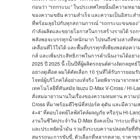
ก่อนว่า “รถกระบะ” ในประเทศไทยนั้นมีความหมายมา
ของความขยัน ความสำเร็จ และความเป็นอิสระสำหร
ที่พร้อมลุยไปกับทุกสถานการณ์ “รถกระบะขนของ” ไม่
กำลังผลิตและขยายโอกาสในการสร้างรายได้ รถกระบะท
พลังพอจะบรรทุกน้ำหนักมาก ไปจนถึงช่วงล่างท
เคลื่อนที่ไว้ใจได้ และพื้นที่บรรทุกที่เพียงพอต่อ
กส์ และเพิ่มประสิทธิภาพในการดำเนินงานได้อย่า
2025 ปี 2025 นี้ เป็นปีที่ผู้ผลิตรถยนต์ต่างงัดก
อย่างดุเดือด ผมได้คัดเลือก 10 รุ่นที่ได้รับการ
โจทย์ผู้บริโภคได้อย่างแท้จริง โดยพิจารณาจาก
เทคโนโลยีที่ทันสมัย Isuzu D-Max V-Cross / Hi-Lan
สั่งสมมายาวนานในเรื่องของความทนทาน ความประห
Cross ที่มาพร้อมดีไซน์ที่สปอร์ต ดุดัน และมีควา
4×4” ที่ตอบโจทย์ไลฟ์สไตล์ผจญภัย หรือรุ่น Hi-
งานในชีวิตประจำวัน D-Max ยังคงเป็น “กระบะที่น่าใ
และประหยัดน้ำมัน รวมถึงระบบความปลอดภัยที่ทัน
สมรรถนะการขับขี่, ตัวเลือกที่หลากหลาย, ราคาขาย