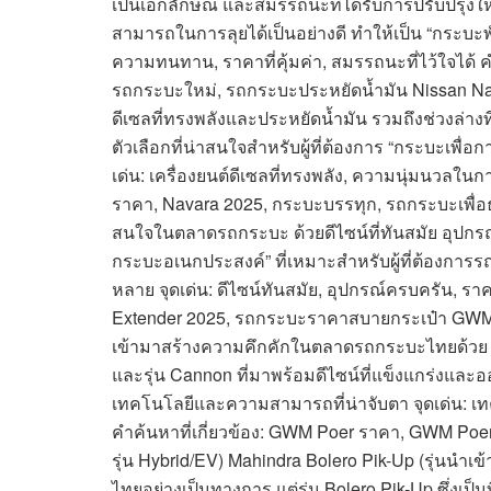
เป็นเอกลักษณ์ และสมรรถนะที่ได้รับการปรับปรุงให
สามารถในการลุยได้เป็นอย่างดี ทำให้เป็น “กระบะพันธุ์
ความทนทาน, ราคาที่คุ้มค่า, สมรรถนะที่ไว้ใจได้ คำค
รถกระบะใหม่, รถกระบะประหยัดน้ำมัน Nissan Nav
ดีเซลที่ทรงพลังและประหยัดน้ำมัน รวมถึงช่วงล่างท
ตัวเลือกที่น่าสนใจสำหรับผู้ที่ต้องการ “กระบะเพื่อก
เด่น: เครื่องยนต์ดีเซลที่ทรงพลัง, ความนุ่มนวลในกา
ราคา, Navara 2025, กระบะบรรทุก, รถกระบะเพื่อธ
สนใจในตลาดรถกระบะ ด้วยดีไซน์ที่ทันสมัย อุปกรณ์ท
กระบะอเนกประสงค์” ที่เหมาะสำหรับผู้ที่ต้องการร
หลาย จุดเด่น: ดีไซน์ทันสมัย, อุปกรณ์ครบครัน, รา
Extender 2025, รถกระบะราคาสบายกระเป๋า GWM P
เข้ามาสร้างความคึกคักในตลาดรถกระบะไทยด้วย GWM 
และรุ่น Cannon ที่มาพร้อมดีไซน์ที่แข็งแกร่งและอ
เทคโนโลยีและความสามารถที่น่าจับตา จุดเด่น: เทคโ
คำค้นหาที่เกี่ยวข้อง: GWM Poer ราคา, GWM Po
รุ่น Hybrid/EV) Mahindra Bolero Pik-Up (รุ่นนำเ
ไทยอย่างเป็นทางการ แต่รุ่น Bolero Pik-Up ซึ่งเป็น