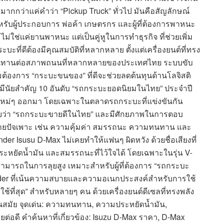
กกว่าแค่คำว่า “Pickup Truck” ทั่วไป มันคือสัญลักษณ์
ับผู้ประกอบการ พ่อค้า เกษตรกร และผู้ที่ต้องการพาหนะ
ใช่แค่ยานพาหนะ แต่เป็นคู่หูในการทำธุรกิจ ที่ช่วยเพิ่ม
ี่ดีต้องมีคุณสมบัติที่หลากหลาย ตั้งแต่เครื่องยนต์ที่ทรง
ี่ทนทานต่อสภาพถนนที่หลากหลายของประเทศไทย ระบบขับ
ความต้องการ “กระบะขนของ” ที่ดีจะช่วยลดต้นทุนด้านโลจิสติ
งมีนัยสำคัญ 10 อันดับ “รถกระบะยอดนิยมในไทย” ประจำปี
ลยุทธ์ใหม่ๆ ออกมา โดยเฉพาะในตลาดรถกระบะที่แข่งขันกัน
ยอมรับว่า “รถกระบะขายดีในไทย” และมีศักยภาพในการตอบ
หลายปัจเพาะ เช่น ความคุ้มค่า สมรรถนะ ความทนทาน และ
der Isusu D-Max ไม่เคยทำให้แฟนๆ ผิดหวัง ด้วยชื่อเสียงที่
ยัดน้ำมัน และสมรรถนะที่ไว้ใจได้ โดยเฉพาะในรุ่น V-
มสามารถในการลุยสูง เหมาะสำหรับผู้ที่ต้องการ “รถกระบะ
Lander ที่เน้นความสบายและความอเนกประสงค์สำหรับการใช้
ช้ที่สุด” สำหรับหลายๆ คน ด้วยเครื่องยนต์ดีเซลที่ทรงพลัง
สมัย จุดเด่น: ความทนทาน, ความประหยัดน้ำมัน,
ต่อดี คำค้นหาที่เกี่ยวข้อง: Isuzu D-Max ราคา, D-Max