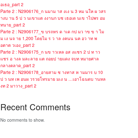
อเธอ_part 2
Parte 2 : N2906176_ก นมาม าส งเง น 3 หม นให ผ วสร
างบ าน 5 ป ว นเขาแต งงานก บช เธอเด นเข าไปพร อม
ทนาย_part 2
Parte 2 : N2906177_ข บรถหร ด าเด กป มว าข ข า ไม
ม เง นจ าย 1,200 โดยไม ร ว าล งคนน นค อว าท พ
อตาต วเอง_part 2
Parte 2 : N2906175_ก นข าวเหล อส งแชร 2 ป ท าว
แชร อ างล มละลาย แต ถอยป ายแดง จบท หมายศาล
กลางตลาด_part 2
Parte 2 : N2906178_อายสาม ช างทาส ห ามมาร บ 10
ป ว นท เพ อนผ วรวยโทรมาย มเง น …เอาโฉนดบ านหล
งท 2 มาวาง_part 2
Recent Comments
No comments to show.