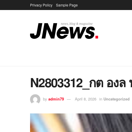
Privacy Policy
Sample Page
N2803312_กต องล 
by
admin79
April 8, 2026
in
Uncategorized