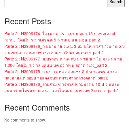
Search
Recent Posts
Parte 2 : N2906174_ไล เม ยท สร างบร ษ ทมา 15 ป เพ อเด กฝ
กงาน…โดยไม ร ว าเครด ต 5 ล านเป นช อเธอ_part 2
Parte 2 : N2906176_ก นมาม าส งเง น 3 หม นให ผ วสร างบ าน 5 ป
ว นเขาแต งงานก บช เธอเด นเข าไปพร อมทนาย_part 2
Parte 2 : N2906177_ข บรถหร ด าเด กป มว าข ข า ไม ม เง นจ าย
1,200 โดยไม ร ว าล งคนน นค อว าท พ อตาต วเอง_part 2
Parte 2 : N2906175_ก นข าวเหล อส งแชร 2 ป ท าวแชร อ างล
มละลาย แต ถอยป ายแดง จบท หมายศาลกลางตลาด_part 2
Parte 2 : N2906178_อายสาม ช างทาส ห ามมาร บ 10 ป ว นท เพ
อนผ วรวยโทรมาย มเง น …เอาโฉนดบ านหล งท 2 มาวาง_part 2
Recent Comments
No comments to show.