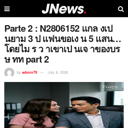
Parte 2 : N2806152 แกล งเป
นยาม 3 ป แฟนขอเง น 5 แสน…
โดยไม ร ว าเขาเป นเจ าของบร
ษ ทท part 2
by
admin79
July 8, 2026