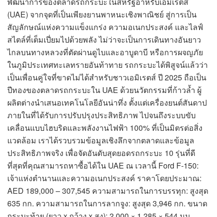
พัฒนาการของตลาดรถกระบะในสหรัฐอาหรับเอมิเรตส์
(UAE) จากจุดที่เป็นเพียงยานพาหนะเชิงพาณิชย์ สู่การเป็น
สัญลักษณ์แห่งความแข็งแกร่ง ความอเนกประสงค์ และไลฟ์
สไตล์ที่เต็มเปี่ยมไปด้วยพลัง ไม่ว่าจะเป็นการเดินทางอันยาว
ไกลบนทางหลวงที่ตัดผ่านดูไบและอาบูดาบี หรือการผจญภัย
ในภูมิประเทศทะเลทรายอันท้าทาย รถกระบะได้พิสูจน์แล้วว่า
เป็นเพื่อนคู่ใจที่ขาดไม่ได้สำหรับชาวเอมิเรตส์ ปี 2025 ถือเป็น
ปีทองของตลาดรถกระบะใน UAE ด้วยนวัตกรรมที่ก้าวล้ำ ผู้
ผลิตต่างนำเสนอเทคโนโลยีอันน่าทึ่ง ตั้งแต่เครื่องยนต์สันดาป
ภายในที่ได้รับการปรับปรุงประสิทธิภาพ ไปจนถึงระบบขับ
เคลื่อนแบบไฮบริดและพลังงานไฟฟ้า 100% ที่เป็นมิตรต่อสิ่ง
แวดล้อม เราได้รวบรวมข้อมูลเชิงลึกจากตลาดและข้อมูล
ประสิทธิภาพจริง เพื่อจัดอันดับสุดยอดรถกระบะ 10 รุ่นที่ดี
ที่สุดที่คุณสามารถหาซื้อได้ใน UAE ณ เวลานี้ Ford F-150:
เจ้าแห่งตำนานและความอเนกประสงค์ ราคาโดยประมาณ:
AED 189,000 – 307,545 ความสามารถในการบรรทุก: สูงสุด
635 กก. ความสามารถในการลากจูง: สูงสุด 3,946 กก. ขนาด
กระบะท้าย (ยาว x กว้าง x สูง): 2,000 × 1,285 × 544 มม.