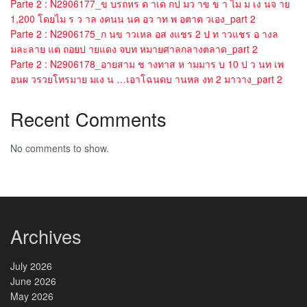
Parte 2 : N2906177_ข บรถหร ด าเด กป มว าข ข า ไม ม เง นจ าย
1,200 โดยไม ร ว าล งคนน นค อว าท พ อตาต วเอง_part 2
Parte 2 : N2906175_ก นข าวเหล อส งแชร 2 ป ท าวแชร อ างล
มละลาย แต ถอยป ายแดง จบท หมายศาลกลางตลาด_part 2
Parte 2 : N2906178_อายสาม ช างทาส ห ามมาร บ 10 ป ว นท เพ
อนผ วรวยโทรมาย มเง น …เอาโฉนดบ านหล งท 2 มาวาง_part 2
Recent Comments
No comments to show.
Archives
July 2026
June 2026
May 2026