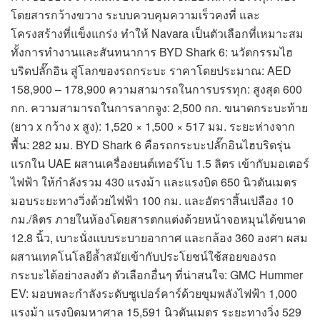
โดยสารกว้างขวาง ระบบควบคุมความเร็วคงที่ และ
โครงสร้างที่แข็งแกร่ง ทำให้ Navara เป็นตัวเลือกที่เหมาะสม
ทั้งการทำงานและสันทนาการ BYD Shark 6: นวัตกรรมไฮ
บริดปลั๊กอิน สู่โลกของรถกระบะ ราคาโดยประมาณ: AED
158,900 – 178,900 ความสามารถในการบรรทุก: สูงสุด 600
กก. ความสามารถในการลากจูง: 2,500 กก. ขนาดกระบะท้าย
(ยาว x กว้าง x สูง): 1,520 × 1,500 × 517 มม. ระยะห่างจาก
พื้น: 282 มม. BYD Shark 6 คือรถกระบะปลั๊กอินไฮบริดรุ่น
แรกใน UAE ผสานเครื่องยนต์เทอร์โบ 1.5 ลิตร เข้ากับมอเตอร์
ไฟฟ้า ให้กำลังรวม 430 แรงม้า และแรงบิด 650 นิวตันเมตร
มอบระยะทางวิ่งด้วยไฟฟ้า 100 กม. และอัตราสิ้นเปลือง 10
กม./ลิตร ภายในห้องโดยสารตกแต่งด้วยหน้าจอหมุนได้ขนาด
12.8 นิ้ว, เบาะนั่งแบบระบายอากาศ และกล้อง 360 องศา ผสม
ผสานเทคโนโลยีล้ำสมัยเข้ากับประโยชน์ใช้สอยของรถ
กระบะได้อย่างลงตัว ตัวเลือกอื่นๆ ที่น่าสนใจ: GMC Hummer
EV: มอบพละกำลังระดับซูเปอร์คาร์ด้วยขุมพลังไฟฟ้า 1,000
แรงม้า แรงบิดมหาศาล 15,591 นิวตันเมตร ระยะทางวิ่ง 529