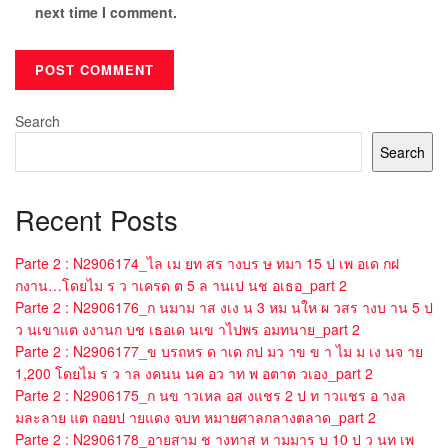
next time I comment.
Search
Search
Recent Posts
Parte 2 : N2906174_ไล เม ยท สร างบร ษ ทมา 15 ป เพ อเด กฝ
กงาน…โดยไม ร ว าเครด ต 5 ล านเป นช อเธอ_part 2
Parte 2 : N2906176_ก นมาม าส งเง น 3 หม นให ผ วสร างบ าน 5 ป
ว นเขาแต งงานก บช เธอเด นเข าไปพร อมทนาย_part 2
Parte 2 : N2906177_ข บรถหร ด าเด กป มว าข ข า ไม ม เง นจ าย
1,200 โดยไม ร ว าล งคนน นค อว าท พ อตาต วเอง_part 2
Parte 2 : N2906175_ก นข าวเหล อส งแชร 2 ป ท าวแชร อ างล
มละลาย แต ถอยป ายแดง จบท หมายศาลกลางตลาด_part 2
Parte 2 : N2906178_อายสาม ช างทาส ห ามมาร บ 10 ป ว นท เพ