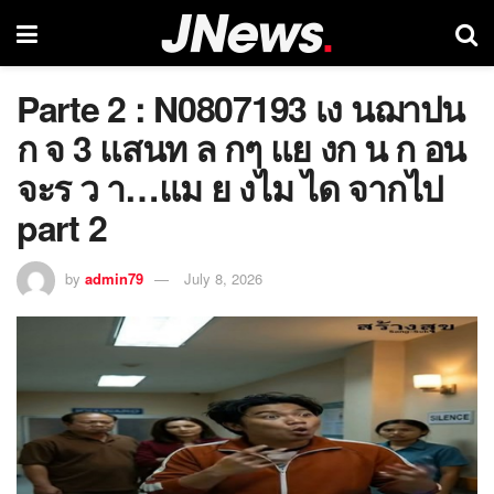
Parte 2 : N0807193 เง นฌาปน
ก จ 3 แสนท ล กๆ แย งก น ก อน
จะร ว า…แม ย งไม ได จากไป
part 2
by
admin79
July 8, 2026