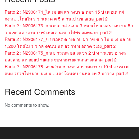
Parte 2 : N2906174_ไล เม ยท สร างบร ษ ทมา 15 ป เพ อเด กฝ
กงาน…โดยไม ร ว าเครด ต 5 ล านเป นช อเธอ_part 2
Parte 2 : N2906176_ก นมาม าส งเง น 3 หม นให ผ วสร างบ าน 5 ป
ว นเขาแต งงานก บช เธอเด นเข าไปพร อมทนาย_part 2
Parte 2 : N2906177_ข บรถหร ด าเด กป มว าข ข า ไม ม เง นจ าย
1,200 โดยไม ร ว าล งคนน นค อว าท พ อตาต วเอง_part 2
Parte 2 : N2906175_ก นข าวเหล อส งแชร 2 ป ท าวแชร อ างล
มละลาย แต ถอยป ายแดง จบท หมายศาลกลางตลาด_part 2
Parte 2 : N2906178_อายสาม ช างทาส ห ามมาร บ 10 ป ว นท เพ
อนผ วรวยโทรมาย มเง น …เอาโฉนดบ านหล งท 2 มาวาง_part 2
Recent Comments
No comments to show.