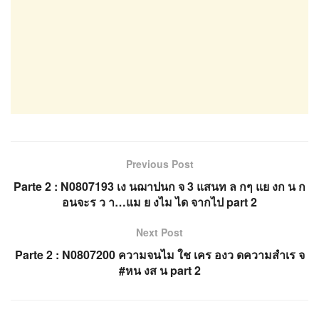
Previous Post
Parte 2 : N0807193 เง นฌาปนก จ 3 แสนท ล กๆ แย งก น ก
อนจะร ว า…แม ย งไม ได จากไป part 2
Next Post
Parte 2 : N0807200 ความจนไม ใช เคร องว ดความสำเร จ
#หน งส น part 2