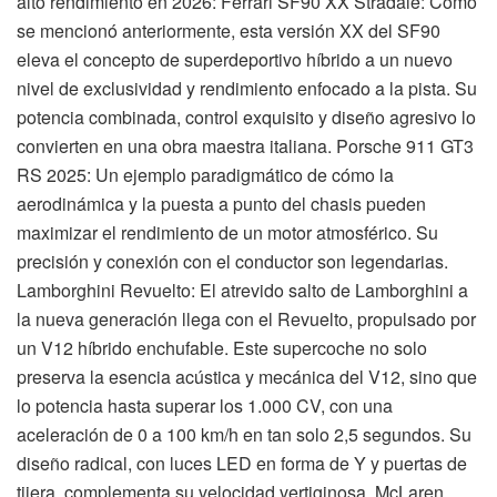
alto rendimiento en 2026: Ferrari SF90 XX Stradale: Como
se mencionó anteriormente, esta versión XX del SF90
eleva el concepto de superdeportivo híbrido a un nuevo
nivel de exclusividad y rendimiento enfocado a la pista. Su
potencia combinada, control exquisito y diseño agresivo lo
convierten en una obra maestra italiana. Porsche 911 GT3
RS 2025: Un ejemplo paradigmático de cómo la
aerodinámica y la puesta a punto del chasis pueden
maximizar el rendimiento de un motor atmosférico. Su
precisión y conexión con el conductor son legendarias.
Lamborghini Revuelto: El atrevido salto de Lamborghini a
la nueva generación llega con el Revuelto, propulsado por
un V12 híbrido enchufable. Este supercoche no solo
preserva la esencia acústica y mecánica del V12, sino que
lo potencia hasta superar los 1.000 CV, con una
aceleración de 0 a 100 km/h en tan solo 2,5 segundos. Su
diseño radical, con luces LED en forma de Y y puertas de
tijera, complementa su velocidad vertiginosa. McLaren