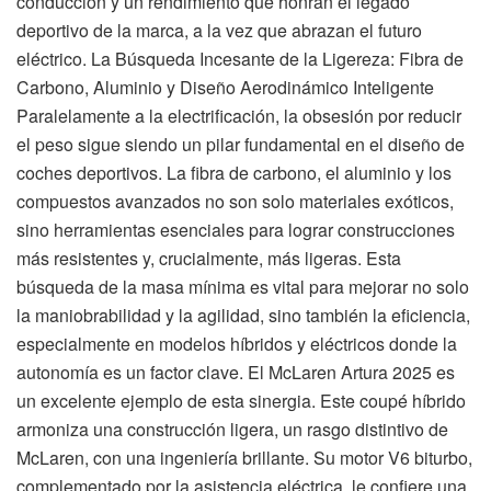
conducción y un rendimiento que honran el legado
deportivo de la marca, a la vez que abrazan el futuro
eléctrico. La Búsqueda Incesante de la Ligereza: Fibra de
Carbono, Aluminio y Diseño Aerodinámico Inteligente
Paralelamente a la electrificación, la obsesión por reducir
el peso sigue siendo un pilar fundamental en el diseño de
coches deportivos. La fibra de carbono, el aluminio y los
compuestos avanzados no son solo materiales exóticos,
sino herramientas esenciales para lograr construcciones
más resistentes y, crucialmente, más ligeras. Esta
búsqueda de la masa mínima es vital para mejorar no solo
la maniobrabilidad y la agilidad, sino también la eficiencia,
especialmente en modelos híbridos y eléctricos donde la
autonomía es un factor clave. El McLaren Artura 2025 es
un excelente ejemplo de esta sinergia. Este coupé híbrido
armoniza una construcción ligera, un rasgo distintivo de
McLaren, con una ingeniería brillante. Su motor V6 biturbo,
complementado por la asistencia eléctrica, le confiere una