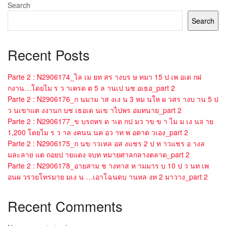
Search
Search
Recent Posts
Parte 2 : N2906174_ไล เม ยท สร างบร ษ ทมา 15 ป เพ อเด กฝ
กงาน…โดยไม ร ว าเครด ต 5 ล านเป นช อเธอ_part 2
Parte 2 : N2906176_ก นมาม าส งเง น 3 หม นให ผ วสร างบ าน 5 ป
ว นเขาแต งงานก บช เธอเด นเข าไปพร อมทนาย_part 2
Parte 2 : N2906177_ข บรถหร ด าเด กป มว าข ข า ไม ม เง นจ าย
1,200 โดยไม ร ว าล งคนน นค อว าท พ อตาต วเอง_part 2
Parte 2 : N2906175_ก นข าวเหล อส งแชร 2 ป ท าวแชร อ างล
มละลาย แต ถอยป ายแดง จบท หมายศาลกลางตลาด_part 2
Parte 2 : N2906178_อายสาม ช างทาส ห ามมาร บ 10 ป ว นท เพ
อนผ วรวยโทรมาย มเง น …เอาโฉนดบ านหล งท 2 มาวาง_part 2
Recent Comments