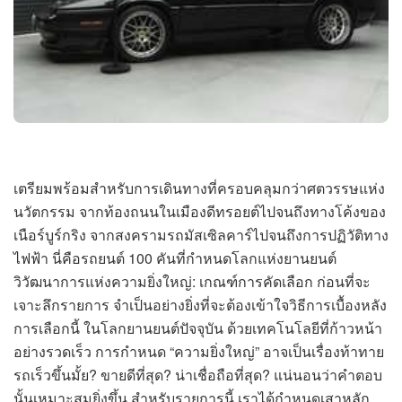
เตรียมพร้อมสำหรับการเดินทางที่ครอบคลุมกว่าศตวรรษแห่ง
นวัตกรรม จากท้องถนนในเมืองดีทรอยต์ไปจนถึงทางโค้งของ
เนือร์บูร์กริง จากสงครามรถมัสเซิลคาร์ไปจนถึงการปฏิวัติทาง
ไฟฟ้า นี่คือรถยนต์ 100 คันที่กำหนดโลกแห่งยานยนต์
วิวัฒนาการแห่งความยิ่งใหญ่: เกณฑ์การคัดเลือก ก่อนที่จะ
เจาะลึกรายการ จำเป็นอย่างยิ่งที่จะต้องเข้าใจวิธีการเบื้องหลัง
การเลือกนี้ ในโลกยานยนต์ปัจจุบัน ด้วยเทคโนโลยีที่ก้าวหน้า
อย่างรวดเร็ว การกำหนด “ความยิ่งใหญ่” อาจเป็นเรื่องท้าทาย
รถเร็วขึ้นมั้ย? ขายดีที่สุด? น่าเชื่อถือที่สุด? แน่นอนว่าคำตอบ
นั้นเหมาะสมยิ่งขึ้น สำหรับรายการนี้ เราได้กำหนดเสาหลัก