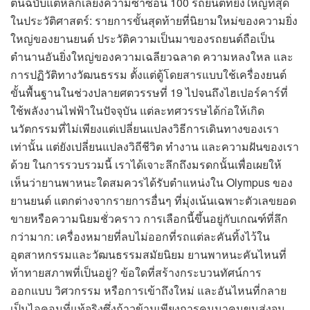
ต้นฉบับแต่หลีกเลี่ยงความซ้ำซ้อน 100 รถยนต์ที่ยิ่งใหญ่ที่สุด
ในประวัติศาสตร์: รายการขั้นสุดท้ายที่นิยามใหม่ของความยิ่ง
ใหญ่ของยานยนต์ ประวัติความเป็นมาของรถยนต์ถือเป็น
ตำนานอันยิ่งใหญ่ของความเฉลียวฉลาด ความหลงใหล และ
การปฏิวัติทางวัฒนธรรม ตั้งแต่ตู้โดยสารแบบใช้เครื่องยนต์
ขั้นพื้นฐานในช่วงปลายศตวรรษที่ 19 ไปจนถึงไฮเปอร์คาร์ที่
ใช้พลังงานไฟฟ้าในปัจจุบัน แต่ละทศวรรษได้ก่อให้เกิด
นวัตกรรมที่ไม่เพียงแต่เปลี่ยนแปลงวิธีการเดินทางของเรา
เท่านั้น แต่ยังเปลี่ยนแปลงวิถีชีวิต ทำงาน และความฝันของเรา
ด้วย ในการรวบรวมนี้ เราได้เจาะลึกถึงมรดกนั้นเพื่อเผยให้
เห็นว่ายานพาหนะใดสมควรได้รับตำแหน่งใน Olympus ของ
ยานยนต์ แตกต่างจากรายการอื่นๆ ที่มุ่งเน้นเฉพาะตัวเลขยอด
ขายหรือความนิยมชั่วคราว การเลือกนี้ขึ้นอยู่กับเกณฑ์ที่ลึก
กว่ามาก: เครื่องหมายที่ลบไม่ออกที่รถแต่ละคันทิ้งไว้ใน
อุตสาหกรรมและวัฒนธรรมสมัยนิยม ยานพาหนะคันไหนที่
ท้าทายสภาพที่เป็นอยู่? ข้อใดที่สร้างกระบวนทัศน์การ
ออกแบบ วิศวกรรม หรือการเข้าถึงใหม่ และอันไหนที่กลาย
เป็นไอคอนที่แท้จริงซึ่งก้าวข้ามเพียงการคมนาคมขนส่งจน