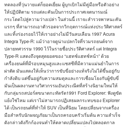
ทดลองที่วุ่นวายแต่ก็ยอดเยี่ยม ผู้บุกเบิกไม่มีคู่มือหรือตัวอย่าง
ให้ปฏิบัติตาม รถแต่ละคันเป็นการประกาศเจตนารมณ์
กระโดดไปสู่ความว่างเปล่า ในส่วนนี้ เราจะสำรวจพาหนะคัน
แรกๆ ที่สามารถเอาตัวรอดจากวิกฤตการณ์แห่งประวัติศาสตร์
และทิ้งร่องรอยไว้ให้เราอย่างไม่มีวันลบเลือน 1997 Acura
Integra Type-R: แม้ว่าอาจดูน่าแปลกใจที่รวมรถยนต์จาก
ปลายทศวรรษ 1990 ไว้ในรายชื่อประวัติศาสตร์ แต่ Integra
Type-R แสดงถึงจุดสุดยอดของ “แฮทช์แฮทช์หน้า” ด้วย
เครื่องยนต์ที่มีรอบหมุนสูงและแชสซีที่มีความแม่นยำในการ
ผ่าตัด มันแสดงให้เห็นว่าการขับขี่อย่างแท้จริงไม่ได้ขึ้นอยู่กับ
กำลังดิบ แต่ขึ้นอยู่กับความสมดุลและการเชื่อมโยงกับผู้ขับขี่
มันเป็นผลงานทางวิศวกรรมอันประณีตที่สร้างนิยามใหม่ให้
กับกลุ่มรถสปอร์ตขนาดกะทัดรัด1991 Ford Explorer: ฟังดูขัด
แย้งใช่ไหม แต่เราไม่สามารถปฏิเสธผลกระทบของ Explorer
ได้ เป็นรถยนต์ที่ทำให้ SUV เป็นที่นิยม โดยเปลี่ยนจากเครื่อง
มือสำหรับนักผจญภัยมาเป็นรถครอบครัวเริ่มต้น ความสำเร็จ
ดังกล่าวดังกึกก้องจนทำให้ตลาดเปลี่ยนแปลงไปตลอดกาล