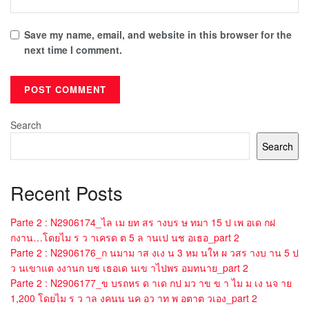
Save my name, email, and website in this browser for the
next time I comment.
Search
Search
Recent Posts
Parte 2 : N2906174_ไล เม ยท สร างบร ษ ทมา 15 ป เพ อเด กฝ
กงาน…โดยไม ร ว าเครด ต 5 ล านเป นช อเธอ_part 2
Parte 2 : N2906176_ก นมาม าส งเง น 3 หม นให ผ วสร างบ าน 5 ป
ว นเขาแต งงานก บช เธอเด นเข าไปพร อมทนาย_part 2
Parte 2 : N2906177_ข บรถหร ด าเด กป มว าข ข า ไม ม เง นจ าย
1,200 โดยไม ร ว าล งคนน นค อว าท พ อตาต วเอง_part 2