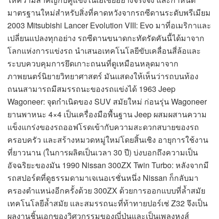
มาตรฐานใหม่สำหรับสิ่งที่คาดหวังจากรถซีดานระดับพรีเมียม
2003 Mitsubishi Lancer Evolution VIII: Evo มาที่อเมริกาและ
เปลี่ยนแปลงทุกอย่าง รถซีดานขนาดกะทัดรัดคันนี้ได้มาจาก
โลกแห่งการแข่งรถ นำเสนอเทคโนโลยีขับเคลื่อนสี่ล้อและ
ระบบควบคุมการยึดเกาะถนนที่ดูเหมือนหลุดมาจาก
ภาพยนตร์นิยายวิทยาศาสตร์ มันแสดงให้เห็นว่ารถบนท้อง
ถนนสามารถมีสมรรถนะของรถแข่งได้ 1963 Jeep
Wagoneer: จุดกำเนิดของ SUV สมัยใหม่ ก่อนรุ่น Wagoneer
ยานพาหนะ 4×4 เป็นเครื่องมือพื้นฐาน Jeep ผสมผสานความ
แข็งแกร่งของรถออฟโรดเข้ากับความสะดวกสบายของรถ
ครอบครัว และสร้างหมวดหมู่ใหม่โดยสิ้นเชิง อายุการใช้งาน
ที่ยาวนาน (ในการผลิตเป็นเวลา 30 ปี) บ่งบอกถึงความเป็น
อัจฉริยะของมัน 1990 Nissan 300ZX Twin Turbo: หลังจากมี
รถสปอร์ตที่ดูธรรมดามาเจเนอเรชั่นหนึ่ง Nissan ก็กลับมา
ครองตำแหน่งอีกครั้งด้วย 300ZX ด้วยการออกแบบที่ล้ำสมัย
เทคโนโลยีล้ำสมัย และสมรรถนะที่ท้าทายปอร์เช่ Z32 จึงเป็น
ผลงานชิ้นเอกของวิศวกรรมของญี่ปุ่นและเป็นเพลงหงส์