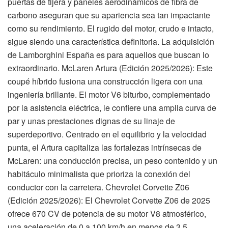
puertas de tijera y paneles aerodinámicos de fibra de
carbono aseguran que su apariencia sea tan impactante
como su rendimiento. El rugido del motor, crudo e intacto,
sigue siendo una característica definitoria. La adquisición
de Lamborghini España es para aquellos que buscan lo
extraordinario. McLaren Artura (Edición 2025/2026): Este
coupé híbrido fusiona una construcción ligera con una
ingeniería brillante. El motor V6 biturbo, complementado
por la asistencia eléctrica, le confiere una amplia curva de
par y unas prestaciones dignas de su linaje de
superdeportivo. Centrado en el equilibrio y la velocidad
punta, el Artura capitaliza las fortalezas intrínsecas de
McLaren: una conducción precisa, un peso contenido y un
habitáculo minimalista que prioriza la conexión del
conductor con la carretera. Chevrolet Corvette Z06
(Edición 2025/2026): El Chevrolet Corvette Z06 de 2025
ofrece 670 CV de potencia de su motor V8 atmosférico,
una aceleración de 0 a 100 km/h en menos de 3,5