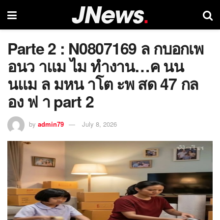
Parte 2 : N0807169 ล กบอกเพ
อนว าแม ไม ทำงาน…ค นน
นแม ล มหน าโต ะพ สด 47 กล
อง ฟ า part 2
by
admin79
July 8, 2026