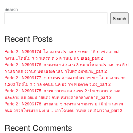
Search
Search
Recent Posts
Parte 2 : N2906174_ไล เม ยท สร างบร ษ ทมา 15 ป เพ อเด กฝ
กงาน…โดยไม ร ว าเครด ต 5 ล านเป นช อเธอ_part 2
Parte 2 : N2906176_ก นมาม าส งเง น 3 หม นให ผ วสร างบ าน 5 ป
ว นเขาแต งงานก บช เธอเด นเข าไปพร อมทนาย_part 2
Parte 2 : N2906177_ข บรถหร ด าเด กป มว าข ข า ไม ม เง นจ าย
1,200 โดยไม ร ว าล งคนน นค อว าท พ อตาต วเอง_part 2
Parte 2 : N2906175_ก นข าวเหล อส งแชร 2 ป ท าวแชร อ างล
มละลาย แต ถอยป ายแดง จบท หมายศาลกลางตลาด_part 2
Parte 2 : N2906178_อายสาม ช างทาส ห ามมาร บ 10 ป ว นท เพ
อนผ วรวยโทรมาย มเง น …เอาโฉนดบ านหล งท 2 มาวาง_part 2
Recent Comments