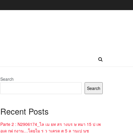
Search
Search
Recent Posts
Parte 2 : N2906174_ไล เม ยท สร างบร ษ ทมา 15 ป เพ
อเด กฝ กงาน…โดยไม ร ว าเครด ต 5 ล านเป นช