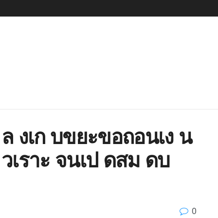
6 ล งเก บขยะขอถอนเง น
วเราะ จนเป ดสม ดบ
0