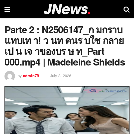
Parte 2 : N2506147_ก มกราบ
แทบเท า! ว นท คนร บใช กลาย
เป น เจ าของบร ษ ท_Part
000.mp4 | Madeleine Shields
by
admin79
July 8, 2026