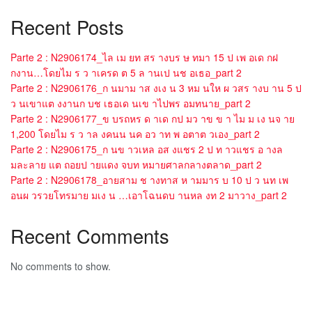
Recent Posts
Parte 2 : N2906174_ไล เม ยท สร างบร ษ ทมา 15 ป เพ อเด กฝ
กงาน…โดยไม ร ว าเครด ต 5 ล านเป นช อเธอ_part 2
Parte 2 : N2906176_ก นมาม าส งเง น 3 หม นให ผ วสร างบ าน 5 ป
ว นเขาแต งงานก บช เธอเด นเข าไปพร อมทนาย_part 2
Parte 2 : N2906177_ข บรถหร ด าเด กป มว าข ข า ไม ม เง นจ าย
1,200 โดยไม ร ว าล งคนน นค อว าท พ อตาต วเอง_part 2
Parte 2 : N2906175_ก นข าวเหล อส งแชร 2 ป ท าวแชร อ างล
มละลาย แต ถอยป ายแดง จบท หมายศาลกลางตลาด_part 2
Parte 2 : N2906178_อายสาม ช างทาส ห ามมาร บ 10 ป ว นท เพ
อนผ วรวยโทรมาย มเง น …เอาโฉนดบ านหล งท 2 มาวาง_part 2
Recent Comments
No comments to show.