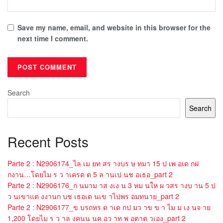
Save my name, email, and website in this browser for the
next time I comment.
Search
Search
Recent Posts
Parte 2 : N2906174_ไล เม ยท สร างบร ษ ทมา 15 ป เพ อเด กฝ
กงาน…โดยไม ร ว าเครด ต 5 ล านเป นช อเธอ_part 2
Parte 2 : N2906176_ก นมาม าส งเง น 3 หม นให ผ วสร างบ าน 5 ป
ว นเขาแต งงานก บช เธอเด นเข าไปพร อมทนาย_part 2
Parte 2 : N2906177_ข บรถหร ด าเด กป มว าข ข า ไม ม เง นจ าย
1,200 โดยไม ร ว าล งคนน นค อว าท พ อตาต วเอง_part 2