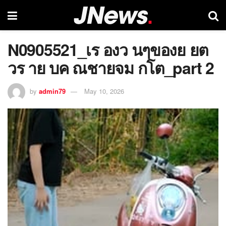
N0905521_เร องว นๆของย ยต
วร าย บค ณชายจม กโต_part 2
by
admin79
May 10, 2026