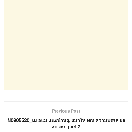
Previous Post
N0905520_เม อแม แนะนำหญ งมาให เดท ความบรรล ยจ
งบ งเก_part 2