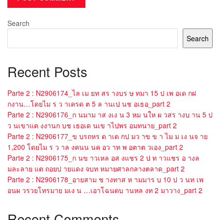
Search
Search
Recent Posts
Parte 2 : N2906174_ไล เม ยท สร างบร ษ ทมา 15 ป เพ อเด กฝ
กงาน…โดยไม ร ว าเครด ต 5 ล านเป นช อเธอ_part 2
Parte 2 : N2906176_ก นมาม าส งเง น 3 หม นให ผ วสร างบ าน 5 ป
ว นเขาแต งงานก บช เธอเด นเข าไปพร อมทนาย_part 2
Parte 2 : N2906177_ข บรถหร ด าเด กป มว าข ข า ไม ม เง นจ าย
1,200 โดยไม ร ว าล งคนน นค อว าท พ อตาต วเอง_part 2
Parte 2 : N2906175_ก นข าวเหล อส งแชร 2 ป ท าวแชร อ างล
มละลาย แต ถอยป ายแดง จบท หมายศาลกลางตลาด_part 2
Parte 2 : N2906178_อายสาม ช างทาส ห ามมาร บ 10 ป ว นท เพ
อนผ วรวยโทรมาย มเง น …เอาโฉนดบ านหล งท 2 มาวาง_part 2
Recent Comments