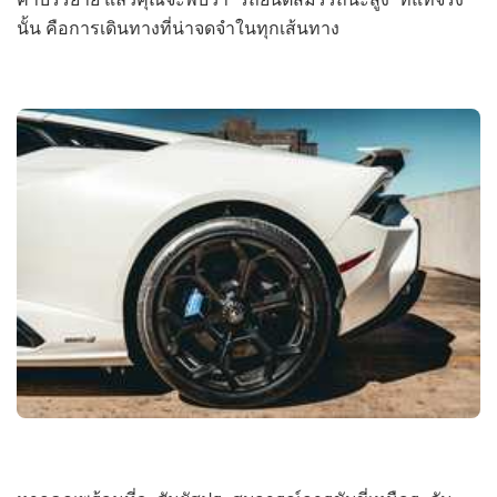
นั้น คือการเดินทางที่น่าจดจำในทุกเส้นทาง