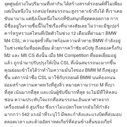
จุดศูนย์ถ่วงในปริมาณที่เท่ากัน ได้สร้างสรรค์รถยนต์ที่ไม่เพียง
แต่เป็นหนึ่งใน รถสปอร์ตสมรรถนะสูงราคาเข้าถึงได้ ที่เราเคย
ขับมานาน แต่ยังเป็นหนึ่งในรถที่ขับสนุกที่สุดตลอดกาล การ
มีชื่ออยู่ในรายชื่อนี้ไม่ใช่เรื่องที่น่าสงสัยเลย ไม่ว่าจะมีซูเปอร์
คาร์หรูหราแค่ไหนที่เปิดตัวในช่วง 12 เดือนที่ผ่านมา BMW
M4 CSL: ความสุดขั้วที่มาพร้อมความท้าทาย BMW กำลังอยู่
ในช่วงฟอร์มที่ยอดเยี่ยม ด้วยการคว้าชัย eCoty ถึงสองครั้งกับ
M2 และ M5 CS ดังนั้น เมื่อ M4 Competition ที่ยอดเยี่ยมอยู่
แล้ว ถูกนำมาปรับปรุงให้เป็น CSL ที่เน้นสมรรถนะมากขึ้น
คุณย่อมเข้าใจได้ว่าทำไมความมั่นใจของ BMW M ถึงพุ่งสูง
ขึ้น แต่การนำชื่อ CSL มาใช้กับรถยนต์ BMW บนท้องถนน
ย่อมสร้างความคาดหวังที่สูงลิ่ว หมายความว่ารถ M ที่เบา
ที่สุด เน้นมากที่สุด และเน้นผู้ขับขี่มากที่สุด จะไม่มีที่ให้หลบ
ซ่อน ความประทับใจแรกคือสมรรถนะอันมหาศาลจาก
เครื่องยนต์ 6 สูบเรียง ซึ่งเราไม่แปลกใจหากมันให้กำลัง
มากกว่า 542 แรงม้าที่ระบุไว้ มีพละกำลังและแรงบิดที่ส่งมอบ
ตลอดเวลา และด้วยอัตราทดเกียร์ที่ค่อนข้างสั้นของเกียร์