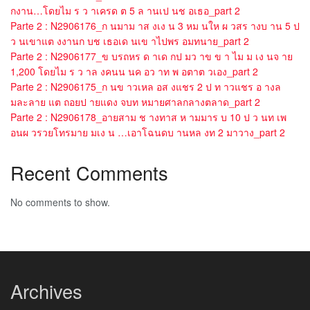
กงาน…โดยไม ร ว าเครด ต 5 ล านเป นช อเธอ_part 2
Parte 2 : N2906176_ก นมาม าส งเง น 3 หม นให ผ วสร างบ าน 5 ป
ว นเขาแต งงานก บช เธอเด นเข าไปพร อมทนาย_part 2
Parte 2 : N2906177_ข บรถหร ด าเด กป มว าข ข า ไม ม เง นจ าย
1,200 โดยไม ร ว าล งคนน นค อว าท พ อตาต วเอง_part 2
Parte 2 : N2906175_ก นข าวเหล อส งแชร 2 ป ท าวแชร อ างล
มละลาย แต ถอยป ายแดง จบท หมายศาลกลางตลาด_part 2
Parte 2 : N2906178_อายสาม ช างทาส ห ามมาร บ 10 ป ว นท เพ
อนผ วรวยโทรมาย มเง น …เอาโฉนดบ านหล งท 2 มาวาง_part 2
Recent Comments
No comments to show.
Archives