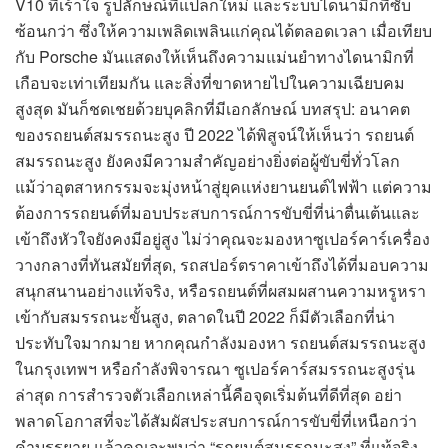
V10 ที่เร้าใจ รูปลักษณ์ที่แปลกใหม่ และระบบไดนามิกที่ซับ
ซ้อนกว่า ซึ่งให้ความเพลิดเพลินแก่คุณได้ตลอดเวลา เมื่อเทียบ
กับ Porsche มันแสดงให้เห็นถึงความแม่นยำทางไดนามิกที่
เกือบจะเท่าเทียมกัน และสิ่งที่ขาดหายไปในความเฉียบคม
สูงสุด มันก็ชดเชยด้วยบุคลิกที่มีเอกลักษณ์ บทสรุป: อนาคต
ของรถยนต์สมรรถนะสูง ปี 2022 ได้พิสูจน์ให้เห็นว่า รถยนต์
สมรรถนะสูง ยังคงมีความสำคัญอย่างยิ่งต่อผู้ขับขี่ทั่วโลก
แม้ว่าอุตสาหกรรมจะมุ่งหน้าสู่ยุคแห่งยานยนต์ไฟฟ้า แต่ความ
ต้องการรถยนต์ที่มอบประสบการณ์การขับขี่ที่น่าตื่นเต้นและ
เข้าถึงหัวใจยังคงมีอยู่สูง ไม่ว่าคุณจะมองหาซูเปอร์คาร์เครื่อง
วางกลางที่ทันสมัยที่สุด, รถสปอร์ตราคาเข้าถึงได้ที่มอบความ
สนุกสนานอย่างแท้จริง, หรือรถยนต์ที่ผสมผสานความหรูหรา
เข้ากับสมรรถนะขั้นสูง, ตลาดในปี 2022 ก็มีตัวเลือกที่น่า
ประทับใจมากมาย หากคุณกำลังมองหา รถยนต์สมรรถนะสูง
ในกรุงเทพฯ หรือกำลังพิจารณา ซูเปอร์คาร์สมรรถนะสูงรุ่น
ล่าสุด การสำรวจตัวเลือกเหล่านี้คือจุดเริ่มต้นที่ดีที่สุด อย่า
พลาดโอกาสที่จะได้สัมผัสประสบการณ์การขับขี่ที่เหนือกว่า
คำบรรยาย แล้วคุณจะพบว่า “รถยนต์สมรรถนะสูง” ที่แท้จริง