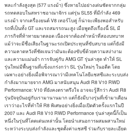
พละกำลังสูงสุด (577 แรงม้า) ซึ่งหายไปอย่างเด่นชัดจากกลุ่ม
รถทดสอบในสหราชอาณาจักร แต่รุ่น SL55 ที่มีกำลัง 469
แรงม้า จากเครื่องยนต์ V8 เทอร์โบคู่ ก็น่าจะเพียงพอสำหรับ
รถที่เป็นทั้ง GT และรถสมรรถนะสูง เมื่อพูดถึงเรื่องนี้ SL มี
ภารกิจที่ท้าทายมาตลอด เนื่องจากต้องทำหน้าที่สองบทบาท
แม้ว่าจะมีชื่อเสียงในฐานะรถเปิดประทุนที่ขับสบาย แต่ก็ยังมี
ความคาดหวังที่ชัดเจนว่ามันจะต้องขับขี่ด้วยความสง่างาม
และความแม่นยำ การจับคู่กับ AMG GT รุ่นล่าสุด ทำให้ SL
รุ่นใหม่มีพื้นฐานที่แข็งแกร่งกว่า SL รุ่นใหม่ๆ ในอดีต โดย
เฉพาะอย่างยิ่งเมื่อพิจารณาว่ามีเทคโนโลยีแชสซีและระบบส่ง
กำลังมากมายจาก AMG มาสนับสนุน Audi R8 V10 RWD
Performance: V10 ที่ยังคงตราตรึงใจ อาจจะรู้สึกว่า Audi R8
รุ่นปัจจุบันอยู่กับเรามานานมาก แต่ก็ยังมีบางรุ่นที่เข้ามาเตือน
เราว่าอะไรที่ทำให้ R8 พิเศษอย่างยิ่งเมื่อเปิดตัวครั้งแรกในปี
2007 และ Audi R8 V10 RWD Performance รุ่นล่าสุดนี้ก็เป็น
หนึ่งในรุ่นที่โดดเด่นเหล่านั้น โดยนำเสนอการผสมผสานใหม่
ระหว่างระบบส่งกำลังและชุดตั้งค่าแชสซี ร่วมกับรายละเอียด