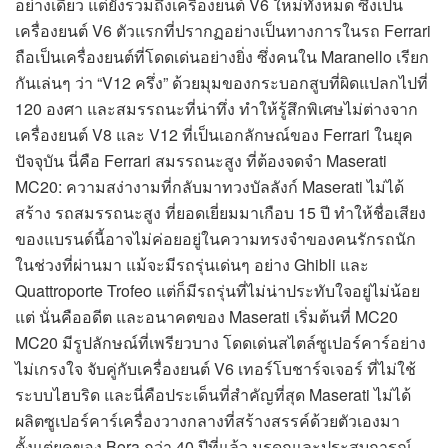
อย่างเดียว แต่ยังรวมถึงเครื่องยนต์ V6 ใหม่ทั้งหมด ซึ่งเป็น
เครื่องยนต์ V6 ตัวแรกที่ปรากฏอย่างเป็นทางการในรถ Ferrari
ถือเป็นเครื่องยนต์ที่โดดเด่นอย่างยิ่ง ซึ่งคนใน Maranello เรียก
กันเล่นๆ ว่า “V12 ครึ่ง” ด้วยมุมของกระบอกสูบที่ผิดแปลกไปที่
120 องศา และสมรรถนะที่น่าทึ่ง ทำให้รู้สึกพิเศษไม่ต่างจาก
เครื่องยนต์ V8 และ V12 ที่เป็นเอกลักษณ์ของ Ferrari ในยุค
ปัจจุบัน นี่คือ Ferrari สมรรถนะสูง ที่ต้องจดจำ Maserati
MC20: ความสง่างามที่กลับมาทวงบัลลังก์ Maserati ไม่ได้
สร้าง รถสมรรถนะสูง ที่ยอดเยี่ยมมาเกือบ 15 ปี ทำให้ชื่อเสียง
ของแบรนด์นี้อาจไม่ค่อยอยู่ในความทรงจำของคนรักรถนัก
ในช่วงที่ผ่านมา แม้จะมีรถรุ่นเด่นๆ อย่าง Ghibli และ
Quattroporte Trofeo แต่ก็มีรถรุ่นที่ไม่น่าประทับใจอยู่ไม่น้อย
แต่ นั่นคืออดีต และอนาคตของ Maserati เริ่มต้นที่ MC20
MC20 มีรูปลักษณ์ที่เพรียวบาง โดดเด่นสไตล์ซูเปอร์คาร์อย่าง
ไม่เกรงใจ จับคู่กับเครื่องยนต์ V6 เทอร์โบชาร์จเจอร์ ที่ไม่ใช้
ระบบไฮบริด และนี่คือประเด็นที่สำคัญที่สุด Maserati ไม่ได้
ผลิตซูเปอร์คาร์เครื่องวางกลางที่สร้างสรรค์ด้วยตัวเองมา
ตั้งแต่ยุคของ Bora กว่า 40 ปีที่แล้ว มรดกและประสบการณ์