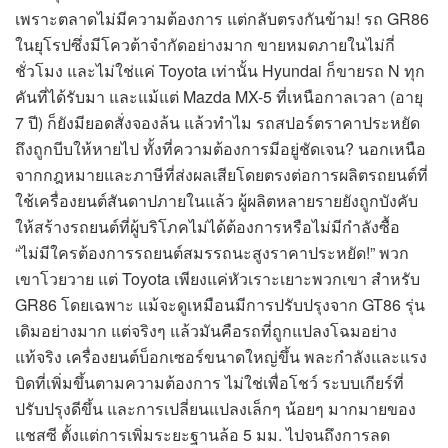
เพราะตลาดไม่มีความต้องการ แต่กลับตรงกันข้าม! รถ GR86
ในยุโรปซึ่งมีโควต้าจำกัดอย่างมาก ขายหมดภายในไม่กี่
ชั่วโมง และไม่ใช่แค่ Toyota เท่านั้น Hyundai ก็ขายรถ N ทุก
คันที่ได้รับมา และแม้แต่ Mazda MX-5 ที่เหนือกาลเวลา (อายุ
7 ปี) ก็ยังมียอดสั่งจองล้น แล้วทำไม รถสปอร์ตราคาประหยัด
ถึงถูกบีบให้หายไป ทั้งที่ความต้องการมีอยู่ชัดเจน? นอกเหนือ
จากกฎหมายและภาษีที่ส่งผลเสียโดยตรงต่อการผลิตรถยนต์ที่
ใช้เครื่องยนต์สันดาปภายในแล้ว ผู้ผลิตหลายรายยังถูกบังคับ
ให้สร้างรถยนต์ที่ผู้บริโภคไม่ได้ต้องการหรือไม่มีกำลังซื้อ
“ไม่มีใครต้องการรถยนต์สมรรถนะสูงราคาประหยัด!” พวก
เขาโวยวาย แต่ Toyota เพียงแค่หัวเราะเยาะพวกเขา สำหรับ
GR86 โดยเฉพาะ แม้จะดูเหมือนมีการปรับปรุงจาก GT86 รุ่น
เดิมอย่างมาก แต่จริงๆ แล้วมันคือรถที่ถูกแปลงโฉมอย่าง
แท้จริง เครื่องยนต์บ็อกเซอร์ขนาดใหญ่ขึ้น พละกำลังและแรง
บิดที่เพิ่มขึ้นตามความต้องการ ไม่ใช่เพื่อโชว์ ระบบเกียร์ที่
ปรับปรุงดีขึ้น และการเปลี่ยนแปลงเล็กๆ น้อยๆ มากมายของ
แชสซี ตั้งแต่การเพิ่มระยะฐานล้อ 5 มม. ไปจนถึงการลด