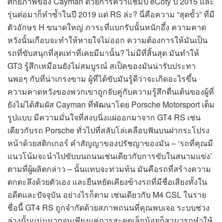
ศักยภาพของ Cayman ด้วยการคว้าแชมป์ eCoty ปี 2015 และ
รุ่นต่อมาก็ทำซ้ำในปี 2019 แต่ RS ล่ะ? นี่คือความ “สุดขั้ว” ที่มี
ตัวอักษร H ขนาดใหญ่ ภาระที่แบกรับนั้นหนักอึ้ง ความคาด
หวังนั้นเกือบจะทำให้หายใจไม่ออก ความต้องการให้มันเป็น
รถที่ขับสนุกที่สุดเท่าที่เคยมีมานั้น? ไม่มีที่สิ้นสุด มันทำให้
GT3 รู้สึกเหมือนยังไม่สมบูรณ์ สเป็คของมันน่ารับประทา
นพอๆ กับที่น่าเกรงขาม ผู้ที่ได้ขับมันรู้ดีว่าจะเกิดอะไรขึ้น
ความคาดหวังของพวกเขาถูกจับคู่กับความรู้สึกตื่นเต้นของผู้ที่
ยังไม่ได้สัมผัส Cayman ที่พัฒนาโดย Porsche Motorsport เต็ม
รูปแบบ มีความมั่นใจที่สงบนิ่งแผ่ออกมาจาก GT4 RS เช่น
เดียวกับรถ Porsche ทั่วไปที่สลับโล่เคลือบฟันบนฝากระโปรง
หน้าด้วยสติกเกอร์ คำสัญญาของปรัชญาของมัน – ‘รถที่คุณมี
แนวโน้มจะนำไปขับบนถนนเช่นเดียวกับการขับในสนามแข่ง’
ตามที่ผู้ผลิตกล่าว – นั้นแทบจะท่วมท้น มันคือรถที่สร้างความ
ตกตะลึงด้วยตัวเอง และยืนหยัดเคียงข้างรถที่มีชื่อเสียงทั้งใน
อดีตและปัจจุบัน อย่างไรก็ตาม เช่นเดียวกับ M4 CSL ในราย
ชื่อนี้ GT4 RS ถูกจำกัดด้วยสภาพถนนที่คุณพบเจอ ระบบช่วง
ล่างนั้นแน่นมากจนเพียงแค่การสะดุดเล็กน้อยก็สามารถทำให้