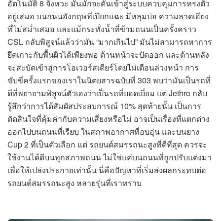
อัตโนมัติ 8 จังหวะ มันมักจะดันเข้าสู่ระบบควบคุมการทรงตัว
อยู่เสมอ บนถนนอังกฤษที่เปียกแฉะ มีหลุมบ่อ ความลาดเอียง
ที่ไม่สม่ำเสมอ และแม้กระทั่งน้ำที่ข้ามถนนเป็นครั้งคราว
CSL กลับพิสูจน์แล้วว่ามัน “มากเกินไป” มันไม่สามารถหาการ
ยึดเกาะกับพื้นผิวได้เพียงพอ ด้านหน้าจะปัดออก และด้านหลัง
จะสะบัดเข้าสู่การโอเวอร์สเตียร์โดยไม่เตือนล่วงหน้า การ
ขับขี่ครั้งแรกของเราในนิตยสารฉบับที่ 303 พบว่ามันเป็นรถที่
ดีที่พยายามพิสูจน์ตัวเองว่าเป็นรถที่ยอดเยี่ยม แต่ Jethro กลับ
รู้สึกว่าการได้สัมผัสประสบการณ์ 10% สุดท้ายนั้น เป็นการ
ตัดสินใจที่คุ้มค่ากับความเสี่ยงหรือไม่ อาจเป็นเรื่องที่แตกต่าง
ออกไปบนถนนที่เรียบ ในสภาพอากาศที่อบอุ่น และบนยาง
Cup 2 ที่เป็นตัวเลือก แต่ รถยนต์สมรรถนะสูงที่ดีที่สุด ควรจะ
ใช้งานได้ดีบนทุกสภาพถนน ไม่ใช่แค่บนถนนที่ถูกปรับแต่งมา
เพื่อให้เปล่งประกายเท่านั้น นี่คือปัญหาที่เริ่มส่งผลกระทบต่อ
รถยนต์สมรรถนะสูง หลายรุ่นที่เราทราบ