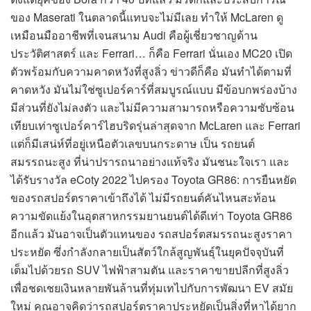
ของ Maserati ในตลาดนี้แทบจะไม่มีเลย ทำให้ McLaren ดู
เหมือนมืออาชีพที่เจนสนาม Audi คือผู้เชี่ยวชาญด้าน
ประวัติศาสตร์ และ Ferrari… ก็คือ Ferrari นั่นเอง MC20 เปิด
ตัวพร้อมกับความคาดหวังที่สูงลิ่ว ข่าวดีก็คือ มันทำได้ตามที่
คาดหวัง มันไม่ใช่ซูเปอร์คาร์ที่สมบูรณ์แบบ มีข้อบกพร่องบ้าง
มีส่วนที่ยังไม่ลงตัว และไม่มีความสามารถหรือความซับซ้อน
เทียบเท่าซูเปอร์คาร์ไฮบริดรุ่นล่าสุดจาก McLaren และ Ferrari
แต่ก็มีเสน่ห์ที่อยู่เหนือตัวเลขบนกระดาษ เป็น รถยนต์
สมรรถนะสูง ที่น่าปรารถนาอย่างแท้จริง มันชนะใจเรา และ
ได้รับรางวัล eCoty 2022 ไปครอง Toyota GR86: การยืนหยัด
ของรถสปอร์ตราคาเข้าถึงได้ ไม่มีรถยนต์คันไหนสะท้อน
ความขัดแย้งในอุตสาหกรรมยานยนต์ได้ดีเท่า Toyota GR86
อีกแล้ว มันอาจเป็นตัวแทนของ รถสปอร์ตสมรรถนะสูงราคา
ประหยัด ซึ่งกำลังกลายเป็นสัตว์ใกล้สูญพันธุ์ในยุคปัจจุบันที่
เต็มไปด้วยรถ SUV ไฟฟ้าสามตัน และราคาขายปลีกที่สูงลิ่ว
เพื่อชดเชยเงินหลายพันล้านที่ทุ่มเทไปกับการพัฒนา EV สมัย
ใหม่ คุณอาจคิดว่ารถสปอร์ตราคาประหยัดเป็นสิ่งที่หาได้ยาก