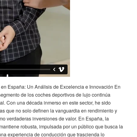
en España: Un Análisis de Excelencia e Innovación En
 segmento de los coches deportivos de lujo continúa
ual. Con una década inmerso en este sector, he sido
cas que no solo definen la vanguardia en rendimiento y
mo verdaderas inversiones de valor. En España, la
antiene robusta, impulsada por un público que busca la
una experiencia de conducción que trascienda lo