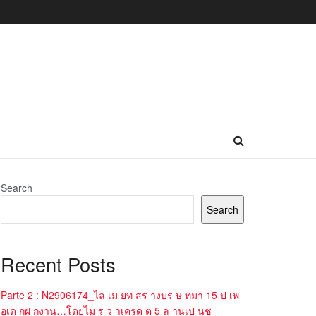
Search
Search
Recent Posts
Parte 2 : N2906174_ไล เม ยท สร างบร ษ ทมา 15 ป เพ
อเด กฝ กงาน…โดยไม ร ว าเครด ต 5 ล านเป นช