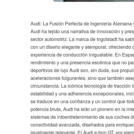
Audi: La Fusión Perfecta de Ingeniería Alemana
Audi ha tejido una narrativa de innovación y pres
sector automotriz. La marca de Ingolstadt ha sa
con un diseño elegante y atemporal, ofreciendo
experiencia de conducción inigualable. En Espa
rendimiento y una presencia escénica que no pas
deportivos de lujo Audi son, sin duda, sus propul
aceleraciones fulgurantes, sino que también as
circunstancia. La icónica tecnología de tracción i
estabilidad y una adherencia excepcionales, inc
se traduce en una confianza y un control que tod
potencia bruta, Audi ha sido un pionero en la in
sistemas de infoentretenimiento de sus coches de
conectividad avanzada, diseñados para enriquecer
igualmente relevante. El Audi e-tron GT, por eje