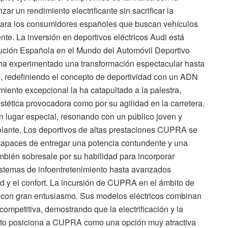
ar un rendimiento electrificante sin sacrificar la
 para los consumidores españoles que buscan vehículos
te. La inversión en deportivos eléctricos Audi está
ución Española en el Mundo del Automóvil Deportivo
a experimentado una transformación espectacular hasta
, redefiniendo el concepto de deportividad con un ADN
miento excepcional la ha catapultado a la palestra,
stética provocadora como por su agilidad en la carretera.
lugar especial, resonando con un público joven y
olante. Los deportivos de altas prestaciones CUPRA se
 capaces de entregar una potencia contundente y una
mbién sobresale por su habilidad para incorporar
istemas de infoentretenimiento hasta avanzados
d y el confort. La incursión de CUPRA en el ámbito de
da con gran entusiasmo. Sus modelos eléctricos combinan
mpetitiva, demostrando que la electrificación y la
Esto posiciona a CUPRA como una opción muy atractiva