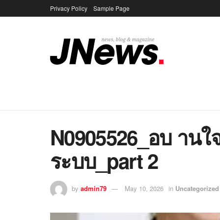
Privacy Policy
Sample Page
N0905526_อบ านใ
ระบบ_part 2
by
admin79
May 10, 2026
in
Uncategorized