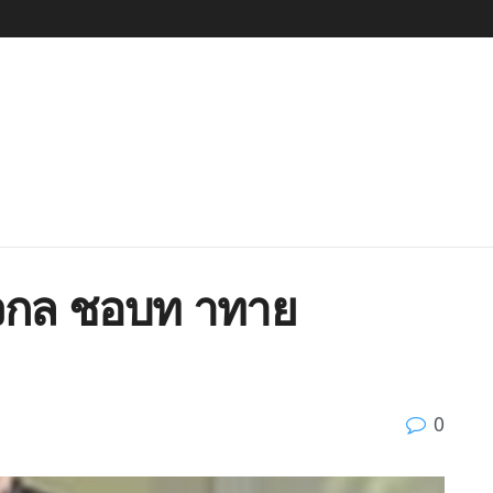
จกล ชอบท าทาย
0