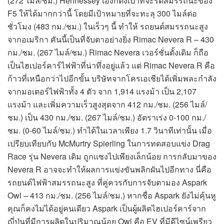
(272 ไมล์/ชม.) Hennessey เองก็ตั้งเป้าที่จะรีดสมรรถนะของ
F5 ให้ได้มากกว่านี้ โดยมีเป้าหมายที่จะทะลุ 300 ไมล์ต่อ
ชั่วโมง (483 กม./ชม.) ในเร็วๆ นี้ ทำให้ รถยนต์สมรรถนะสูง
จากอเมริกา คันนี้เป็นที่จับตาอย่างยิ่ง Rimac Nevera R – 430
กม./ชม. (267 ไมล์/ชม.) Rimac Nevera เวอร์ชั่นดั้งเดิม ก็ถือ
เป็นไฮเปอร์คาร์ไฟฟ้าที่น่าทึ่งอยู่แล้ว แต่ Rimac Nevera R คือ
ก้าวที่เหนือกว่าไปอีกขั้น บริษัทจากโครเอเชียได้เพิ่มพละกำลัง
จากมอเตอร์ไฟฟ้าทั้ง 4 ตัว จาก 1,914 แรงม้า เป็น 2,107
แรงม้า และเพิ่มความเร็วสูงสุดจาก 412 กม./ชม. (256 ไมล์/
ชม.) เป็น 430 กม./ชม. (267 ไมล์/ชม.) อัตราเร่ง 0-100 กม./
ชม. (0-60 ไมล์/ชม.) ทำได้ในเวลาเพียง 1.7 วินาทีเท่านั้น เมื่อ
เปรียบเทียบกับ McMurtry Spierling ในการทดสอบแข่ง Drag
Race รุ่น Nevera เดิม ถูกแซงไปเพียงเล็กน้อย การกลับมาของ
Nevera R อาจจะทำให้ผลการแข่งขันพลิกผันไปอีกทาง นี่คือ
รถยนต์ไฟฟ้าสมรรถนะสูง ที่คู่ควรกับการจับตามอง Aspark
Owl – 413 กม./ชม. (256 ไมล์/ชม.) หากชื่อ Aspark ยังไม่คุ้นหู
คุณก็คงไม่ได้อยู่คนเดียว Aspark เป็นผู้ผลิตไฮเปอร์คาร์จาก
ญี่ปุ่นที่มีการผลิตในปริมาณน้อย Owl คือ EV ที่มีดีไซน์เพรียว