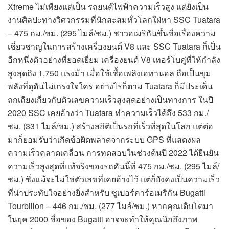
Xtreme ไม่เพียงแต่เป็น รถยนต์ไฟฟ้าความเร็วสูง แต่ยังเป็น
งานศิลปะทางวิศวกรรมที่นักสะสมทั่วโลกใฝ่หา SSC Tuatara
– 475 กม./ชม. (295 ไมล์/ชม.) ชาวอเมริกันขึ้นชื่อเรื่องความ
เชี่ยวชาญในการสร้างเครื่องยนต์ V8 และ SSC Tuatara ก็เป็น
อีกหนึ่งตัวอย่างที่ยอดเยี่ยม เครื่องยนต์ V8 เทอร์โบคู่ที่ให้กำลัง
สูงสุดถึง 1,750 แรงม้า เมื่อใช้เชื้อเพลิงเอทานอล ถือเป็นขุม
พลังที่ดุดันไม่เกรงใจใคร อย่างไรก็ตาม Tuatara ก็มีประเด็น
ถกเถียงเกี่ยวกับตัวเลขความเร็วสูงสุดอย่างเป็นทางการ ในปี
2020 SSC เคยอ้างว่า Tuatara ทำความเร็วได้ถึง 533 กม./
ชม. (331 ไมล์/ชม.) สร้างสถิติเป็นรถที่เร็วที่สุดในโลก แต่ต่อ
มาก็ยอมรับว่าเกิดข้อผิดพลาดจากระบบ GPS ที่แสดงผล
ความเร็วคลาดเคลื่อน การทดสอบในช่วงต้นปี 2022 ได้ยืนยัน
ความเร็วสูงสุดที่แท้จริงของรถคันนี้ที่ 475 กม./ชม. (295 ไมล์/
ชม.) ซึ่งแม้จะไม่ใช่ตัวเลขที่เคยอ้างไว้ แต่ก็ยังคงเป็นความเร็ว
ที่น่าประทับใจอย่างยิ่งสำหรับ ซูเปอร์คาร์อเมริกัน Bugatti
Tourbillon – 446 กม./ชม. (277 ไมล์/ชม.) หากคุณเติบโตมา
ในยุค 2000 ชื่อของ Bugatti อาจจะทำให้คุณนึกถึงภาพ