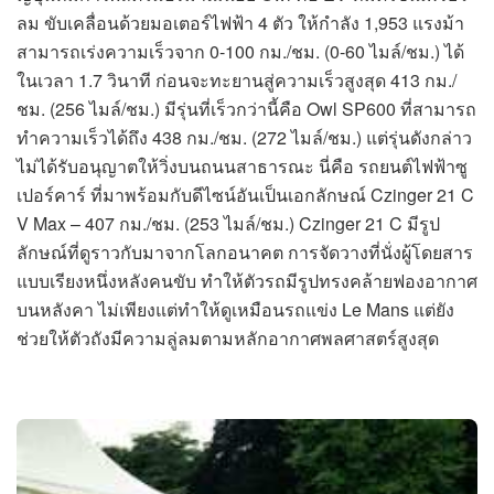
ลม ขับเคลื่อนด้วยมอเตอร์ไฟฟ้า 4 ตัว ให้กำลัง 1,953 แรงม้า
สามารถเร่งความเร็วจาก 0-100 กม./ชม. (0-60 ไมล์/ชม.) ได้
ในเวลา 1.7 วินาที ก่อนจะทะยานสู่ความเร็วสูงสุด 413 กม./
ชม. (256 ไมล์/ชม.) มีรุ่นที่เร็วกว่านี้คือ Owl SP600 ที่สามารถ
ทำความเร็วได้ถึง 438 กม./ชม. (272 ไมล์/ชม.) แต่รุ่นดังกล่าว
ไม่ได้รับอนุญาตให้วิ่งบนถนนสาธารณะ นี่คือ รถยนต์ไฟฟ้าซู
เปอร์คาร์ ที่มาพร้อมกับดีไซน์อันเป็นเอกลักษณ์ Czinger 21 C
V Max – 407 กม./ชม. (253 ไมล์/ชม.) Czinger 21 C มีรูป
ลักษณ์ที่ดูราวกับมาจากโลกอนาคต การจัดวางที่นั่งผู้โดยสาร
แบบเรียงหนึ่งหลังคนขับ ทำให้ตัวรถมีรูปทรงคล้ายฟองอากาศ
บนหลังคา ไม่เพียงแต่ทำให้ดูเหมือนรถแข่ง Le Mans แต่ยัง
ช่วยให้ตัวถังมีความลู่ลมตามหลักอากาศพลศาสตร์สูงสุด