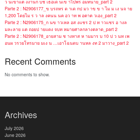
ว นเขาแต งงานก บช เธอเด นเข าไปพร อมทนาย_part 2
Parte 2 : N2906177_ข บรถหร ด าเด กป มว าข ข า ไม ม เง นจ าย
1,200 โดยไม ร ว าล งคนน นค อว าท พ อตาต วเอง_part 2
Parte 2 : N2906175_ก นข าวเหล อส งแชร 2 ป ท าวแชร อ างล
มละลาย แต ถอยป ายแดง จบท หมายศาลกลางตลาด_part 2
Parte 2 : N2906178_อายสาม ช างทาส ห ามมาร บ 10 ป ว นท เพ
อนผ วรวยโทรมาย มเง น …เอาโฉนดบ านหล งท 2 มาวาง_part 2
Recent Comments
No comments to show.
Archives
July 2026
June 2026