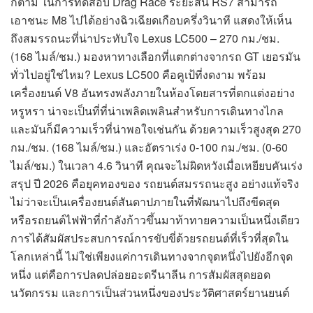
ก็ตาม ในการทดสอบ Drag Race ระยะสั้น RS7 สามารถ
เอาชนะ M8 ไปได้อย่างฉิวเฉียดเกือบครึ่งวินาที แสดงให้เห็น
ถึงสมรรถนะที่น่าประทับใจ Lexus LC500 – 270 กม./ชม.
(168 ไมล์/ชม.) มองหาทางเลือกที่แตกต่างจากรถ GT เยอรมัน
ทั่วไปอยู่ใช่ไหม? Lexus LC500 คือคูเป้ที่งดงาม พร้อม
เครื่องยนต์ V8 อันทรงพลังภายในห้องโดยสารที่ตกแต่งอย่าง
หรูหรา น่าจะเป็นที่ที่น่าเพลิดเพลินสำหรับการเดินทางไกล
และมันก็มีความเร็วที่น่าพอใจเช่นกัน ด้วยความเร็วสูงสุด 270
กม./ชม. (168 ไมล์/ชม.) และอัตราเร่ง 0-100 กม./ชม. (0-60
ไมล์/ชม.) ในเวลา 4.6 วินาที คุณจะไม่ผิดหวังเมื่อเหยียบคันเร่ง
สรุป ปี 2026 คือยุคทองของ รถยนต์สมรรถนะสูง อย่างแท้จริง
ไม่ว่าจะเป็นเครื่องยนต์สันดาปภายในที่พัฒนาไปถึงขีดสุด
หรือรถยนต์ไฟฟ้าที่กำลังก้าวขึ้นมาท้าทายความเป็นหนึ่งเดียว
การได้สัมผัสประสบการณ์การขับขี่ด้วยรถยนต์ที่เร็วที่สุดใน
โลกเหล่านี้ ไม่ใช่เพียงแค่การเดินทางจากจุดหนึ่งไปยังอีกจุด
หนึ่ง แต่คือการปลดปล่อยอะดรีนาลีน การสัมผัสสุดยอด
นวัตกรรม และการเป็นส่วนหนึ่งของประวัติศาสตร์ยานยนต์