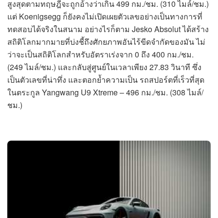
สูงสุดตามทฤษฎีจะถูกอ้างว่าเกิน 499 กม./ชม. (310 ไมล์/ชม.)
แต่ Koenigsegg ก็ยังคงไม่เปิดเผยตัวเลขอย่างเป็นทางการที่
ทดสอบได้จริงในสนาม อย่างไรก็ตาม Jesko Absolut ได้สร้าง
สถิติโลกมากมายที่บ่งชี้ถึงศักยภาพอันไร้ขีดจำกัดของมัน ไม่
ว่าจะเป็นสถิติโลกสำหรับอัตราเร่งจาก 0 ถึง 400 กม./ชม.
(249 ไมล์/ชม.) และกลับสู่ศูนย์ในเวลาเพียง 27.83 วินาที ซึ่ง
เป็นตัวเลขที่น่าทึ่ง และตอกย้ำความเป็น รถสปอร์ตที่เร็วที่สุด
ในตระกูล Yangwang U9 Xtreme – 496 กม./ชม. (308 ไมล์/
ชม.)