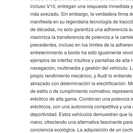
incluso V10, entregan una respuesta inmediata y
más avezado. Sin embargo, la verdadera firma d
manifiesta en su legendaria tecnología de tracció
de décadas, no solo garantiza una adherencia su
maximiza la transferencia de potencia a la carret
precedentes, incluso en los límites de la adheren
entretenimiento a bordo ha sido igualmente revo
ejemplos de interfaz intuitiva y pantallas de alta
navegación, multimedia y gestión del vehículo. L
propio rendimiento mecánico, y Audi lo entiende a
abrazado con determinación la electrificación. 
de estilo o de cumplimiento normativo; representa
eléctrico de alta gama. Combinan una potencia i
eléctricos, con una autonomía competitiva y una 
deportividad. Estos vehículos demuestran que la s
mano, ofreciendo una alternativa fascinante para
conciencia ecológica. La adquisición de un coc