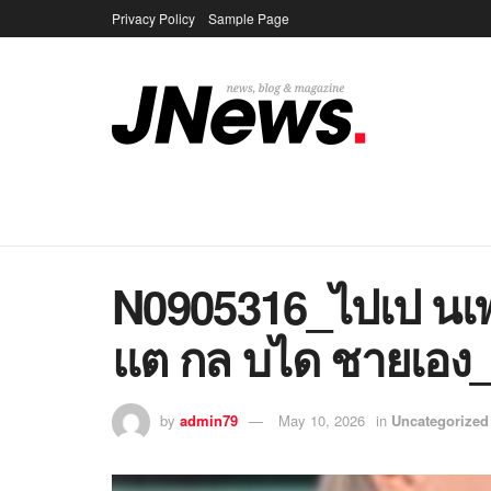
Privacy Policy
Sample Page
N0905316_ไปเป นเ
แต กล บได ชายเอง_
by
admin79
May 10, 2026
in
Uncategorized