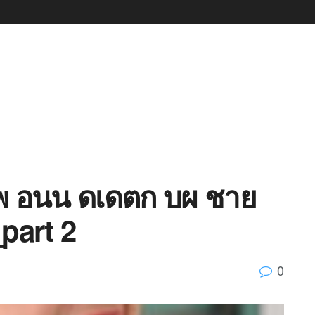
พ อนน ดเดตก บผ ชาย
part 2
0