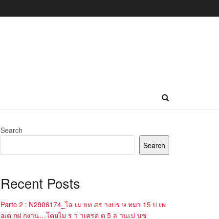
Search
Search
Recent Posts
Parte 2 : N2906174_ไล เม ยท สร างบร ษ ทมา 15 ป เพ
อเด กฝ กงาน…โดยไม ร ว าเครด ต 5 ล านเป นช