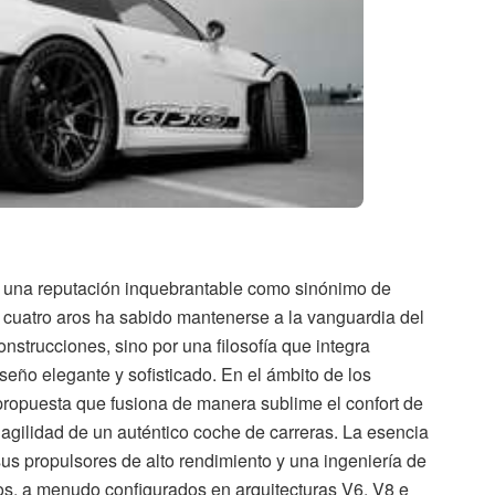
 una reputación inquebrantable como sinónimo de
os cuatro aros ha sabido mantenerse a la vanguardia del
onstrucciones, sino por una filosofía que integra
eño elegante y sofisticado. En el ámbito de los
 propuesta que fusiona de manera sublime el confort de
 agilidad de un auténtico coche de carreras. La esencia
sus propulsores de alto rendimiento y una ingeniería de
os, a menudo configurados en arquitecturas V6, V8 e