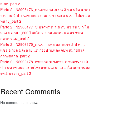
อเธอ_part 2
Parte 2 : N2906176_ก นมาม าส งเง น 3 หม นให ผ วสร
างบ าน 5 ป ว นเขาแต งงานก บช เธอเด นเข าไปพร อม
ทนาย_part 2
Parte 2 : N2906177_ข บรถหร ด าเด กป มว าข ข า ไม
ม เง นจ าย 1,200 โดยไม ร ว าล งคนน นค อว าท พ
อตาต วเอง_part 2
Parte 2 : N2906175_ก นข าวเหล อส งแชร 2 ป ท าว
แชร อ างล มละลาย แต ถอยป ายแดง จบท หมายศาล
กลางตลาด_part 2
Parte 2 : N2906178_อายสาม ช างทาส ห ามมาร บ 10
ป ว นท เพ อนผ วรวยโทรมาย มเง น …เอาโฉนดบ านหล
งท 2 มาวาง_part 2
Recent Comments
No comments to show.