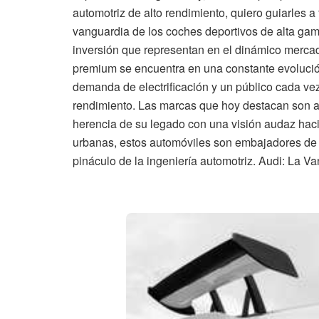
automotriz de alto rendimiento, quiero guiarles a 
vanguardia de los coches deportivos de alta gam
inversión que representan en el dinámico mercad
premium se encuentra en una constante evolución
demanda de electrificación y un público cada ve
rendimiento. Las marcas que hoy destacan son a
herencia de su legado con una visión audaz hacia 
urbanas, estos automóviles son embajadores de la
pináculo de la ingeniería automotriz. Audi: La V