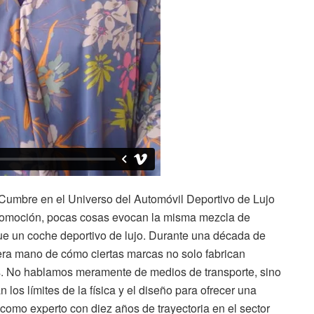
Cumbre en el Universo del Automóvil Deportivo de Lujo
utomoción, pocas cosas evocan la misma mezcla de
que un coche deportivo de lujo. Durante una década de
mera mano de cómo ciertas marcas no solo fabrican
as. No hablamos meramente de medios de transporte, sino
los límites de la física y el diseño para ofrecer una
 como experto con diez años de trayectoria en el sector