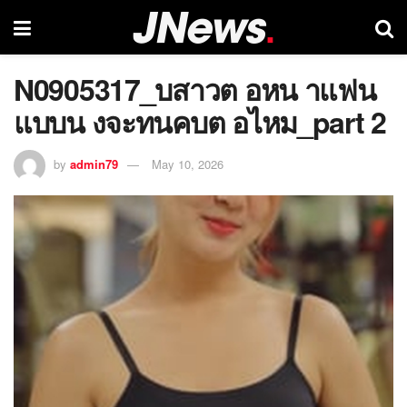
N0905317_บสาวต อหน าแฟน
แบบน งจะทนคบต อไหม_part 2
by
admin79
May 10, 2026