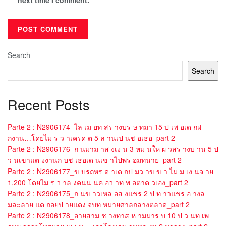
Search
Search
Recent Posts
Parte 2 : N2906174_ไล เม ยท สร างบร ษ ทมา 15 ป เพ อเด กฝ
กงาน…โดยไม ร ว าเครด ต 5 ล านเป นช อเธอ_part 2
Parte 2 : N2906176_ก นมาม าส งเง น 3 หม นให ผ วสร างบ าน 5 ป
ว นเขาแต งงานก บช เธอเด นเข าไปพร อมทนาย_part 2
Parte 2 : N2906177_ข บรถหร ด าเด กป มว าข ข า ไม ม เง นจ าย
1,200 โดยไม ร ว าล งคนน นค อว าท พ อตาต วเอง_part 2
Parte 2 : N2906175_ก นข าวเหล อส งแชร 2 ป ท าวแชร อ างล
มละลาย แต ถอยป ายแดง จบท หมายศาลกลางตลาด_part 2
Parte 2 : N2906178_อายสาม ช างทาส ห ามมาร บ 10 ป ว นท เพ