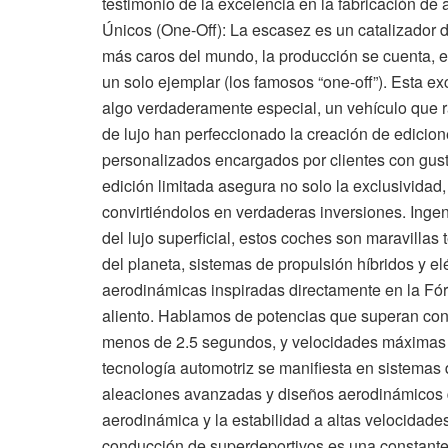
testimonio de la excelencia en la fabricación de
Únicos (One-Off): La escasez es un catalizador 
más caros del mundo, la producción se cuenta, 
un solo ejemplar (los famosos “one-off”). Esta ex
algo verdaderamente especial, un vehículo que r
de lujo han perfeccionado la creación de edicio
personalizados encargados por clientes con gus
edición limitada asegura no solo la exclusividad,
convirtiéndolos en verdaderas inversiones. Inge
del lujo superficial, estos coches son maravilla
del planeta, sistemas de propulsión híbridos y el
aerodinámicas inspiradas directamente en la Fór
aliento. Hablamos de potencias que superan con
menos de 2.5 segundos, y velocidades máximas 
tecnología automotriz se manifiesta en sistemas 
aleaciones avanzadas y diseños aerodinámicos q
aerodinámica y la estabilidad a altas velocidade
conducción de superdeportivos es una constante. 