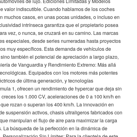
 automóviles de lujo. Ediciones Limitadas y Modelos
de valor indiscutible. Cuando hablamos de los coches
en muchos casos, en unas pocas unidades, o incluso en
clusividad intrínseca garantiza que el propietario posea
ara vez, o nunca, se cruzará en su camino. Las marcas
nes especiales, desde series numeradas hasta proyectos
tos muy específicos. Esta demanda de vehículos de
 sino también el potencial de apreciación a largo plazo,
niería de Vanguardia y Rendimiento Extremo: Más allá
s tecnológicas. Equipados con los motores más potentes
éctricos de última generación, y tecnologías
mula 1, ofrecen un rendimiento de hypercar que deja sin
 creces los 1.000 CV, aceleraciones de 0 a 100 km/h en
que rozan o superan los 400 km/h. La innovación en
de suspensión activos, chasis ultraligeros fabricados con
ue manipulan el flujo de aire para maximizar la carga
s. La búsqueda de la perfección en la dinámica de
Personalización Sin Límites: Para la clientela de este