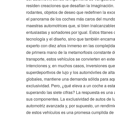
residen creaciones que desafían la imaginació
rodantes, objetos de deseo que redefinen la exce
el panorama de los coches más caros del mundo
maestras automotrices que, si bien inalcanzables
entusiastas y soñadores por igual. Estos titanes
tecnología y el diseño, sino que también encarn
experto con diez años inmerso en las complejidade
de primera mano de la metamorfosis constante d
transporte, estos vehículos se convierten en ext
intenciones y, en muchos casos, inversiones que
superdeportivos de lujo y los automóviles de al
globales, mantiene una demanda sólida para aqu
exclusividad. Pero, ¿qué eleva a un coche a esta
superando las siete cifras? La respuesta es un
sus componentes. La exclusividad de autos de lujo
automotriz avanzada y, por supuesto, un rendim
de estos vehículos es una promesa cumplida de u