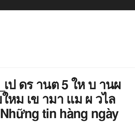
_เป ดร านต 5 ให บ านผ
ยใหม เข ามา แม ผ วไล
| Những tin hàng ngày