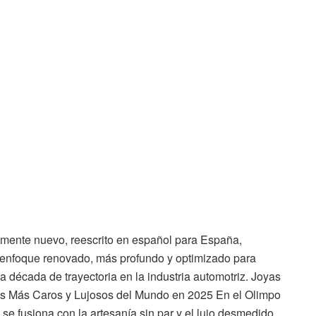
amente nuevo, reescrito en español para España,
n enfoque renovado, más profundo y optimizado para
a década de trayectoria en la industria automotriz. Joyas
es Más Caros y Lujosos del Mundo en 2025 En el Olimpo
se fusiona con la artesanía sin par y el lujo desmedido,