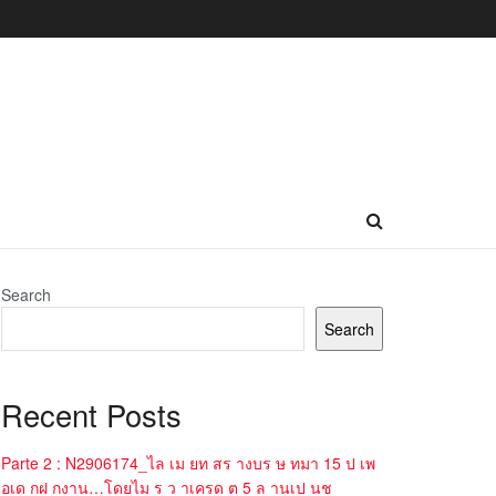
Search
Search
Recent Posts
Parte 2 : N2906174_ไล เม ยท สร างบร ษ ทมา 15 ป เพ
อเด กฝ กงาน…โดยไม ร ว าเครด ต 5 ล านเป นช