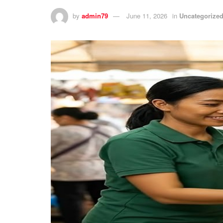
by
admin79
June 11, 2026
in
Uncategorize