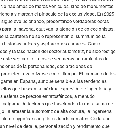
n. No hablamos de meros vehículos, sino de monumentos
lencia y marcan el pináculo de la exclusividad. En 2025,
 sigue evolucionando, presentando verdaderas obras
 para la mayoría, cautivan la atención de coleccionistas,
 de la carretera no solo representan el summum de la
an historias únicas y aspiraciones audaces. Como
s y la fascinación del sector automotriz, he sido testigo
e este segmento. Lejos de ser meras herramientas de
ensiones de la personalidad, declaraciones de
 prometen revalorizarse con el tiempo. El mercado de los
ta gama en España, aunque sensible a las tendencias
ellos que buscan la máxima expresión de ingeniería y
s esferas de precios estratosféricos, a menudo
a amalgama de factores que trascienden la mera suma de
, la artesanía automotriz de alta costura, la ingeniería
iento de hypercar son pilares fundamentales. Cada uno
n nivel de detalle, personalización y rendimiento que