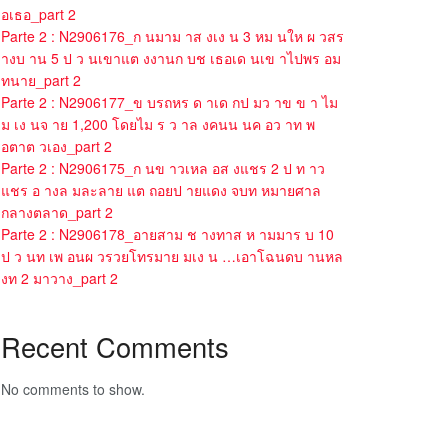
อเธอ_part 2
Parte 2 : N2906176_ก นมาม าส งเง น 3 หม นให ผ วสร
างบ าน 5 ป ว นเขาแต งงานก บช เธอเด นเข าไปพร อม
ทนาย_part 2
Parte 2 : N2906177_ข บรถหร ด าเด กป มว าข ข า ไม
ม เง นจ าย 1,200 โดยไม ร ว าล งคนน นค อว าท พ
อตาต วเอง_part 2
Parte 2 : N2906175_ก นข าวเหล อส งแชร 2 ป ท าว
แชร อ างล มละลาย แต ถอยป ายแดง จบท หมายศาล
กลางตลาด_part 2
Parte 2 : N2906178_อายสาม ช างทาส ห ามมาร บ 10
ป ว นท เพ อนผ วรวยโทรมาย มเง น …เอาโฉนดบ านหล
งท 2 มาวาง_part 2
Recent Comments
No comments to show.