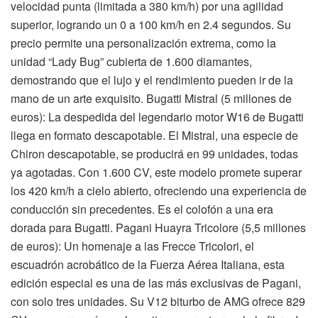
velocidad punta (limitada a 380 km/h) por una agilidad
superior, logrando un 0 a 100 km/h en 2.4 segundos. Su
precio permite una personalización extrema, como la
unidad “Lady Bug” cubierta de 1.600 diamantes,
demostrando que el lujo y el rendimiento pueden ir de la
mano de un arte exquisito. Bugatti Mistral (5 millones de
euros): La despedida del legendario motor W16 de Bugatti
llega en formato descapotable. El Mistral, una especie de
Chiron descapotable, se producirá en 99 unidades, todas
ya agotadas. Con 1.600 CV, este modelo promete superar
los 420 km/h a cielo abierto, ofreciendo una experiencia de
conducción sin precedentes. Es el colofón a una era
dorada para Bugatti. Pagani Huayra Tricolore (5,5 millones
de euros): Un homenaje a las Frecce Tricolori, el
escuadrón acrobático de la Fuerza Aérea Italiana, esta
edición especial es una de las más exclusivas de Pagani,
con solo tres unidades. Su V12 biturbo de AMG ofrece 829