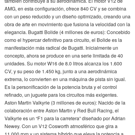
también contribuye a su aerodinámica. El motor V12 de
AMG, en esta configuración, ofrece 840 CV y se combina
con un peso reducido y un diseño optimizado, creando una
obra de arte en movimiento que fusiona la velocidad con la
elegancia. Bugatti Bolide (4 millones de euros): Concebido
como el hypercar definitivo para circuito, el Bolide es la
manifestación más radical de Bugatti. Inicialmente un
concepto, ahora se produce en una serie limitada de 40
unidades. Su motor W16 de 8.0 litros alcanza los 1.600
CV, y su peso de 1.450 kg, junto a una aerodinámica
extrema, lo convierten en una máquina de pista sin igual.
Es la personificación de la potencia bruta y el control
refinado, un juguete para los circuitos más exigentes.
Aston Martin Valkyrie (3 millones de euros): Nacido de la
colaboración entre Aston Martin y Red Bull Racing, el
Valkyrie es un “F1 para la carretera” diseñado por Adrian
Newey. Con un V12 Cosworth atmosférico que gira a
11.000 rpm y un sistema híbrido que eleva la potencia a