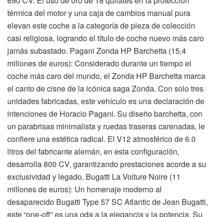
690 CV. El uso de oro de 18 quilates en la protección
térmica del motor y una caja de cambios manual pura
elevan este coche a la categoría de pieza de colección
casi religiosa, logrando el título de coche nuevo más caro
jamás subastado. Pagani Zonda HP Barchetta (15,4
millones de euros): Considerado durante un tiempo el
coche más caro del mundo, el Zonda HP Barchetta marca
el canto de cisne de la icónica saga Zonda. Con solo tres
unidades fabricadas, este vehículo es una declaración de
intenciones de Horacio Pagani. Su diseño barchetta, con
un parabrisas minimalista y ruedas traseras carenadas, le
confiere una estética radical. El V12 atmosférico de 6.0
litros del fabricante alemán, en esta configuración,
desarrolla 800 CV, garantizando prestaciones acorde a su
exclusividad y legado. Bugatti La Voiture Noire (11
millones de euros): Un homenaje moderno al
desaparecido Bugatti Type 57 SC Atlantic de Jean Bugatti,
este “one-off” es una oda a la elegancia y la potencia. Su