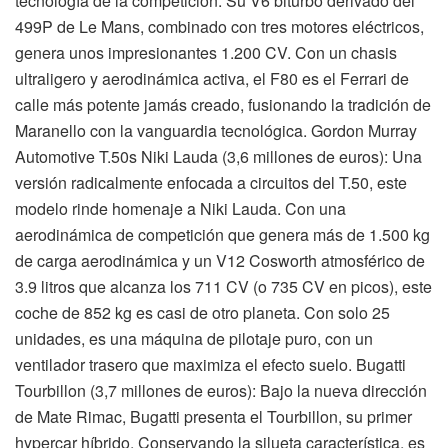
tecnología de la competición. Su V6 biturbo derivado del
499P de Le Mans, combinado con tres motores eléctricos,
genera unos impresionantes 1.200 CV. Con un chasis
ultraligero y aerodinámica activa, el F80 es el Ferrari de
calle más potente jamás creado, fusionando la tradición de
Maranello con la vanguardia tecnológica. Gordon Murray
Automotive T.50s Niki Lauda (3,6 millones de euros): Una
versión radicalmente enfocada a circuitos del T.50, este
modelo rinde homenaje a Niki Lauda. Con una
aerodinámica de competición que genera más de 1.500 kg
de carga aerodinámica y un V12 Cosworth atmosférico de
3.9 litros que alcanza los 711 CV (o 735 CV en picos), este
coche de 852 kg es casi de otro planeta. Con solo 25
unidades, es una máquina de pilotaje puro, con un
ventilador trasero que maximiza el efecto suelo. Bugatti
Tourbillon (3,7 millones de euros): Bajo la nueva dirección
de Mate Rimac, Bugatti presenta el Tourbillon, su primer
hypercar híbrido. Conservando la silueta característica, es