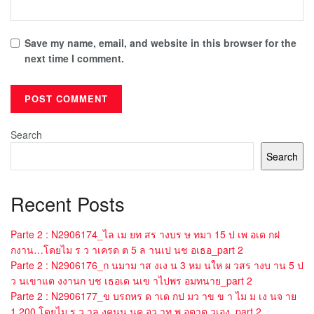
Save my name, email, and website in this browser for the
next time I comment.
Search
Search
Recent Posts
Parte 2 : N2906174_ไล เม ยท สร างบร ษ ทมา 15 ป เพ อเด กฝ
กงาน…โดยไม ร ว าเครด ต 5 ล านเป นช อเธอ_part 2
Parte 2 : N2906176_ก นมาม าส งเง น 3 หม นให ผ วสร างบ าน 5 ป
ว นเขาแต งงานก บช เธอเด นเข าไปพร อมทนาย_part 2
Parte 2 : N2906177_ข บรถหร ด าเด กป มว าข ข า ไม ม เง นจ าย
1,200 โดยไม ร ว าล งคนน นค อว าท พ อตาต วเอง_part 2