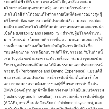
รถยนต์ไฟฟ้า (EV): การตระหนักถึงปัญหาสิ่งแวดล้อม
นโยบายสนับสนุนจากภาครัฐ และความก้าวหน้าทาง
เทคโนโลยี ทำให้รถยนต์ไฟฟ้ากลายเป็นที่ต้องการอย่างสูง ผู้
บริโภคกำลังมองหารถยนต์ที่ประหยัดพลังงาน ลดการปล่อย
มลพิษ และมีเทคโนโลยีที่ทันสมัย ความทนทานและความน่า
เชื่อถือ (Durability and Reliability): สำหรับผู้บริโภคจำนวน
มาก โดยเฉพาะในตลาดที่กว้างขึ้น ความทนทานและการใช้
งานที่ยาวนานยังคงเป็นปัจจัยสำคัญในการตัดสินใจซื้อ
รถยนต์คุณภาพ การเลือกแบรนด์ที่ได้รับการยอมรับในด้านนี้
เช่น Toyota จะช่วยลดความกังวลเรื่องค่าซ่อมบำรุงและช่วย
รักษา มูลค่ารถยนต์มือสอง ได้ดี สมรรถนะและประสบการณ์
การขับขี่ (Performance and Driving Experience): แบรนด์ที่
สามารถนำเสนอประสบการณ์การขับขี่ที่น่าตื่นเต้น เร้าใจ
และตอบสนองความต้องการของผู้ที่ชื่นชอบการขับขี่ เช่น
BMW ยังคงมีฐานลูกค้าที่แข็งแกร่ง เทคโนโลยีและนวัตกรรม
(Technology and Innovation): ระบบช่วยเหลือการขับขี่ขั้นสูง
(ADAS), การเชื่อมต่ออัจฉริยะ (infotainment systems), และ
เทคโนโลยีประหยัดพลังงาน ล้วนเป็นปัจจัยที่ผู้บริโภคให้ความ