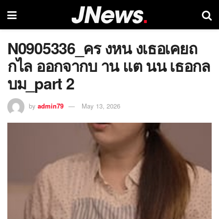
N0905336_คร งหน งเธอเคยถ
กไล ออกจากบ าน แต นน เธอกล
บม_part 2
by
admin79
May 13, 2026