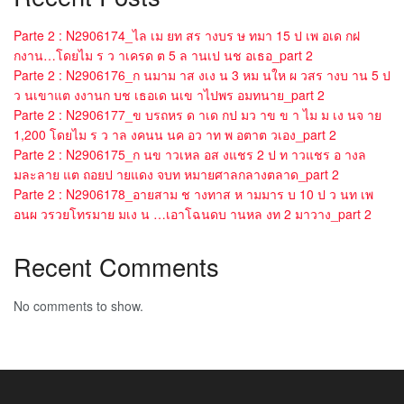
Parte 2 : N2906174_ไล เม ยท สร างบร ษ ทมา 15 ป เพ อเด กฝ
กงาน…โดยไม ร ว าเครด ต 5 ล านเป นช อเธอ_part 2
Parte 2 : N2906176_ก นมาม าส งเง น 3 หม นให ผ วสร างบ าน 5 ป
ว นเขาแต งงานก บช เธอเด นเข าไปพร อมทนาย_part 2
Parte 2 : N2906177_ข บรถหร ด าเด กป มว าข ข า ไม ม เง นจ าย
1,200 โดยไม ร ว าล งคนน นค อว าท พ อตาต วเอง_part 2
Parte 2 : N2906175_ก นข าวเหล อส งแชร 2 ป ท าวแชร อ างล
มละลาย แต ถอยป ายแดง จบท หมายศาลกลางตลาด_part 2
Parte 2 : N2906178_อายสาม ช างทาส ห ามมาร บ 10 ป ว นท เพ
อนผ วรวยโทรมาย มเง น …เอาโฉนดบ านหล งท 2 มาวาง_part 2
Recent Comments
No comments to show.