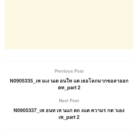
Previous Post
N0905335_เพ มเง นเด อนให แต เธอโลภมากขอลาออก
ดท_part 2
Next Post
N0905337_เพ อนท เห นแก ดถ งแต ความร กต วเอง
เพ_part 2