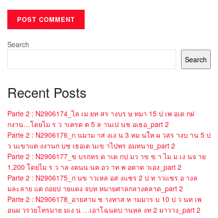
Search
Search
Recent Posts
Parte 2 : N2906174_ไล เม ยท สร างบร ษ ทมา 15 ป เพ อเด กฝ
กงาน…โดยไม ร ว าเครด ต 5 ล านเป นช อเธอ_part 2
Parte 2 : N2906176_ก นมาม าส งเง น 3 หม นให ผ วสร างบ าน 5 ป
ว นเขาแต งงานก บช เธอเด นเข าไปพร อมทนาย_part 2
Parte 2 : N2906177_ข บรถหร ด าเด กป มว าข ข า ไม ม เง นจ าย
1,200 โดยไม ร ว าล งคนน นค อว าท พ อตาต วเอง_part 2
Parte 2 : N2906175_ก นข าวเหล อส งแชร 2 ป ท าวแชร อ างล
มละลาย แต ถอยป ายแดง จบท หมายศาลกลางตลาด_part 2
Parte 2 : N2906178_อายสาม ช างทาส ห ามมาร บ 10 ป ว นท เพ
อนผ วรวยโทรมาย มเง น …เอาโฉนดบ านหล งท 2 มาวาง_part 2