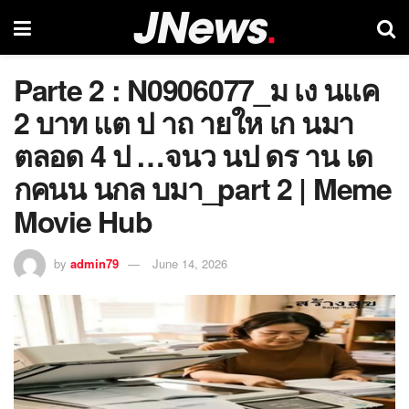
Parte 2 : N0906077_ม เง นแค
2 บาท แต ป าถ ายให เก นมา
ตลอด 4 ป …จนว นป ดร าน เด
กคนน นกล บมา_part 2 | Meme
Movie Hub
by
admin79
June 14, 2026