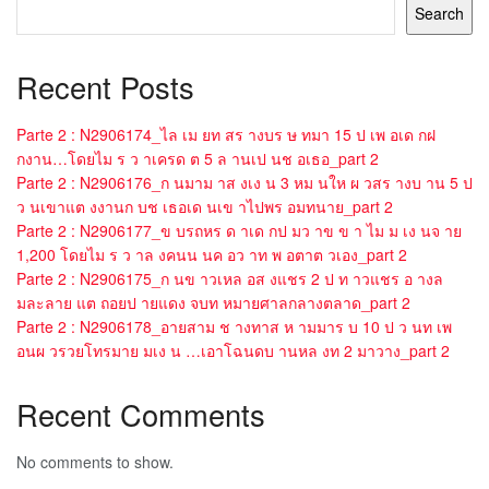
Search
Recent Posts
Parte 2 : N2906174_ไล เม ยท สร างบร ษ ทมา 15 ป เพ อเด กฝ
กงาน…โดยไม ร ว าเครด ต 5 ล านเป นช อเธอ_part 2
Parte 2 : N2906176_ก นมาม าส งเง น 3 หม นให ผ วสร างบ าน 5 ป
ว นเขาแต งงานก บช เธอเด นเข าไปพร อมทนาย_part 2
Parte 2 : N2906177_ข บรถหร ด าเด กป มว าข ข า ไม ม เง นจ าย
1,200 โดยไม ร ว าล งคนน นค อว าท พ อตาต วเอง_part 2
Parte 2 : N2906175_ก นข าวเหล อส งแชร 2 ป ท าวแชร อ างล
มละลาย แต ถอยป ายแดง จบท หมายศาลกลางตลาด_part 2
Parte 2 : N2906178_อายสาม ช างทาส ห ามมาร บ 10 ป ว นท เพ
อนผ วรวยโทรมาย มเง น …เอาโฉนดบ านหล งท 2 มาวาง_part 2
Recent Comments
No comments to show.