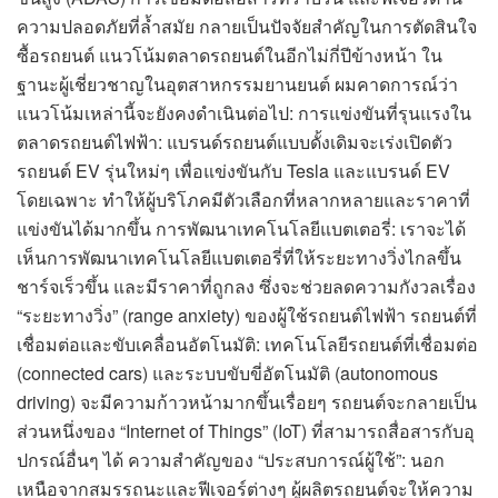
ความปลอดภัยที่ล้ำสมัย กลายเป็นปัจจัยสำคัญในการตัดสินใจ
ซื้อรถยนต์ แนวโน้มตลาดรถยนต์ในอีกไม่กี่ปีข้างหน้า ใน
ฐานะผู้เชี่ยวชาญในอุตสาหกรรมยานยนต์ ผมคาดการณ์ว่า
แนวโน้มเหล่านี้จะยังคงดำเนินต่อไป: การแข่งขันที่รุนแรงใน
ตลาดรถยนต์ไฟฟ้า: แบรนด์รถยนต์แบบดั้งเดิมจะเร่งเปิดตัว
รถยนต์ EV รุ่นใหม่ๆ เพื่อแข่งขันกับ Tesla และแบรนด์ EV
โดยเฉพาะ ทำให้ผู้บริโภคมีตัวเลือกที่หลากหลายและราคาที่
แข่งขันได้มากขึ้น การพัฒนาเทคโนโลยีแบตเตอรี่: เราจะได้
เห็นการพัฒนาเทคโนโลยีแบตเตอรี่ที่ให้ระยะทางวิ่งไกลขึ้น
ชาร์จเร็วขึ้น และมีราคาที่ถูกลง ซึ่งจะช่วยลดความกังวลเรื่อง
“ระยะทางวิ่ง” (range anxiety) ของผู้ใช้รถยนต์ไฟฟ้า รถยนต์ที่
เชื่อมต่อและขับเคลื่อนอัตโนมัติ: เทคโนโลยีรถยนต์ที่เชื่อมต่อ
(connected cars) และระบบขับขี่อัตโนมัติ (autonomous
driving) จะมีความก้าวหน้ามากขึ้นเรื่อยๆ รถยนต์จะกลายเป็น
ส่วนหนึ่งของ “Internet of Things” (IoT) ที่สามารถสื่อสารกับอุ
ปกรณ์อื่นๆ ได้ ความสำคัญของ “ประสบการณ์ผู้ใช้”: นอก
เหนือจากสมรรถนะและฟีเจอร์ต่างๆ ผู้ผลิตรถยนต์จะให้ความ