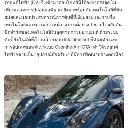
รถยนต์ไฟฟ้า (EV) จึงเข้ามาตอบโจทย์นี้ได้อย่างตรงจุด ไม่
เพียงแต่ลดการปล่อยมลพิษ แต่ยังมาพร้อมกับเทคโนโลยีที่ทัน
สมัยและมอบประสบการณ์การขับขี่ที่เงียบสงบและราบรื่น
เทคโนโลยีและความก้าวหน้า: แบรนด์อย่าง Tesla ได้ผลักดัน
ขีดจำกัดของเทคโนโลยีในอุตสาหกรรมยานยนต์ ด้วยระบบ
ขับขี่อัตโนมัติที่ก้าวหน้า ระบบ Infotainment ที่ทันสมัย และ
การอัปเดตซอฟต์แวร์แบบ Over-the-Air (OTA) ทำให้รถยนต์
ไฟฟ้ากลายเป็น “อุปกรณ์อัจฉริยะ” ที่มีการพัฒนาอย่างต่อเนื่อง