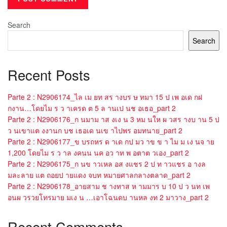
Search
Search
Recent Posts
Parte 2 : N2906174_ไล เม ยท สร างบร ษ ทมา 15 ป เพ อเด กฝ
กงาน…โดยไม ร ว าเครด ต 5 ล านเป นช อเธอ_part 2
Parte 2 : N2906176_ก นมาม าส งเง น 3 หม นให ผ วสร างบ าน 5 ป
ว นเขาแต งงานก บช เธอเด นเข าไปพร อมทนาย_part 2
Parte 2 : N2906177_ข บรถหร ด าเด กป มว าข ข า ไม ม เง นจ าย
1,200 โดยไม ร ว าล งคนน นค อว าท พ อตาต วเอง_part 2
Parte 2 : N2906175_ก นข าวเหล อส งแชร 2 ป ท าวแชร อ างล
มละลาย แต ถอยป ายแดง จบท หมายศาลกลางตลาด_part 2
Parte 2 : N2906178_อายสาม ช างทาส ห ามมาร บ 10 ป ว นท เพ
อนผ วรวยโทรมาย มเง น …เอาโฉนดบ านหล งท 2 มาวาง_part 2
Recent Comments