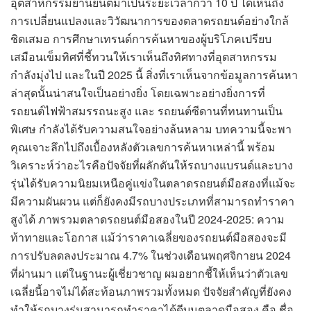
อุตสาหกรรมยานยนต์มาเป็นระยะเวลากว่า 10 ปี ได้เห็นถึง
การเปลี่ยนแปลงและวิวัฒนาการของตลาดรถยนต์อย่างใกล้
ชิดเสมอ การศึกษาเทรนด์การค้นหาของผู้บริโภคเปรียบ
เสมือนเข็มทิศที่ชี้ทวนให้เราเห็นถึงทิศทางที่อุตสาหกรรม
กำลังมุ่งไป และในปี 2025 นี้ สิ่งที่เราเห็นจากข้อมูลการค้นหา
ล่าสุดนั้นน่าสนใจเป็นอย่างยิ่ง โดยเฉพาะอย่างยิ่งการที่
รถยนต์ไฟฟ้าสมรรถนะสูง และ รถยนต์ซีดานที่ทนทานเป็น
พิเศษ กำลังได้รับความสนใจอย่างล้นหลาม บทความนี้จะพา
คุณเจาะลึกไปถึงเบื้องหลังตัวเลขการค้นหาเหล่านี้ พร้อม
วิเคราะห์ว่าอะไรคือปัจจัยที่ผลักดันให้รถบางแบรนด์และบาง
รุ่นได้รับความนิยมเหนือคู่แข่งในตลาดรถยนต์มือสองที่แม้จะ
มีความผันผวน แต่ก็ยังคงมีรถบางประเภทที่สามารถทำราคา
สูงได้ ภาพรวมตลาดรถยนต์มือสองในปี 2024-2025: ความ
ท้าทายและโอกาส แม้ว่าราคาเฉลี่ยของรถยนต์มือสองจะมี
การปรับลดลงประมาณ 4.7% ในช่วงเดือนพฤศจิกายน 2024
ที่ผ่านมา แต่ในฐานะผู้เชี่ยวชาญ ผมอยากชี้ให้เห็นว่าตัวเลข
เฉลี่ยนี้อาจไม่ได้สะท้อนภาพรวมทั้งหมด ปัจจัยสำคัญที่ยังคง
ทำให้รถบางรุ่นสามารถทำราคาได้ดีบนตลาดมือสอง คือ ชื่อ