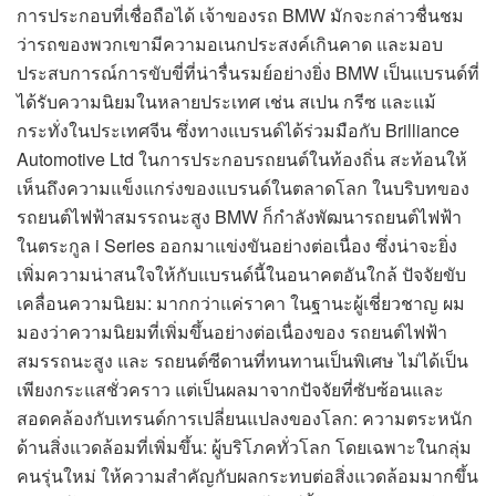
การประกอบที่เชื่อถือได้ เจ้าของรถ BMW มักจะกล่าวชื่นชม
ว่ารถของพวกเขามีความอเนกประสงค์เกินคาด และมอบ
ประสบการณ์การขับขี่ที่น่ารื่นรมย์อย่างยิ่ง BMW เป็นแบรนด์ที่
ได้รับความนิยมในหลายประเทศ เช่น สเปน กรีซ และแม้
กระทั่งในประเทศจีน ซึ่งทางแบรนด์ได้ร่วมมือกับ Brilliance
Automotive Ltd ในการประกอบรถยนต์ในท้องถิ่น สะท้อนให้
เห็นถึงความแข็งแกร่งของแบรนด์ในตลาดโลก ในบริบทของ
รถยนต์ไฟฟ้าสมรรถนะสูง BMW ก็กำลังพัฒนารถยนต์ไฟฟ้า
ในตระกูล i Series ออกมาแข่งขันอย่างต่อเนื่อง ซึ่งน่าจะยิ่ง
เพิ่มความน่าสนใจให้กับแบรนด์นี้ในอนาคตอันใกล้ ปัจจัยขับ
เคลื่อนความนิยม: มากกว่าแค่ราคา ในฐานะผู้เชี่ยวชาญ ผม
มองว่าความนิยมที่เพิ่มขึ้นอย่างต่อเนื่องของ รถยนต์ไฟฟ้า
สมรรถนะสูง และ รถยนต์ซีดานที่ทนทานเป็นพิเศษ ไม่ได้เป็น
เพียงกระแสชั่วคราว แต่เป็นผลมาจากปัจจัยที่ซับซ้อนและ
สอดคล้องกับเทรนด์การเปลี่ยนแปลงของโลก: ความตระหนัก
ด้านสิ่งแวดล้อมที่เพิ่มขึ้น: ผู้บริโภคทั่วโลก โดยเฉพาะในกลุ่ม
คนรุ่นใหม่ ให้ความสำคัญกับผลกระทบต่อสิ่งแวดล้อมมากขึ้น