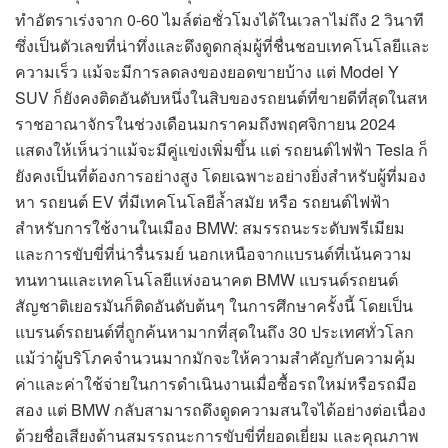
ทำอัตราเร่งจาก 0-60 ไมล์ต่อชั่วโมงได้ในเวลาไม่ถึง 2 วินาที
ซึ่งเป็นตัวเลขที่น่าทึ่งและดึงดูดกลุ่มผู้ที่ชื่นชอบเทคโนโลยีและ
ความเร็ว แม้จะมีการลดลงของยอดขายบ้าง แต่ Model Y
SUV ก็ยังคงติดอันดับหนึ่งในสิบของรถยนต์ที่ขายดีที่สุดในสห
ราชอาณาจักรในช่วงเดือนมกราคมถึงพฤศจิกายน 2024
แสดงให้เห็นว่าแม้จะมีคู่แข่งเพิ่มขึ้น แต่ รถยนต์ไฟฟ้า Tesla ก็
ยังคงเป็นที่ต้องการอย่างสูง โดยเฉพาะอย่างยิ่งสำหรับผู้ที่มอง
หา รถยนต์ EV ที่มีเทคโนโลยีล้ำสมัย หรือ รถยนต์ไฟฟ้า
สำหรับการใช้งานในเมือง BMW: สมรรถนะระดับพรีเมียม
และการขับขี่ที่น่ารื่นรมย์ นอกเหนือจากแบรนด์ที่เน้นความ
ทนทานและเทคโนโลยีแห่งอนาคต BMW แบรนด์รถยนต์
สัญชาติเยอรมันก็ติดอันดับต้นๆ ในการศึกษาครั้งนี้ โดยเป็น
แบรนด์รถยนต์ที่ถูกค้นหามากที่สุดในถึง 30 ประเทศทั่วโลก
แม้ว่าผู้บริโภคจำนวนมากมักจะให้ความสำคัญกับความคุ้ม
ค่าและค่าใช้จ่ายในการดำเนินงานเมื่อซื้อรถใหม่หรือรถมือ
สอง แต่ BMW กลับสามารถดึงดูดความสนใจได้อย่างต่อเนื่อง
ด้วยชื่อเสียงด้านสมรรถนะการขับขี่ที่ยอดเยี่ยม และคุณภาพ