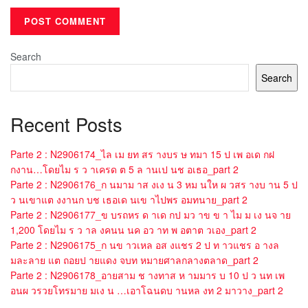
Search
Search
Recent Posts
Parte 2 : N2906174_ไล เม ยท สร างบร ษ ทมา 15 ป เพ อเด กฝ
กงาน…โดยไม ร ว าเครด ต 5 ล านเป นช อเธอ_part 2
Parte 2 : N2906176_ก นมาม าส งเง น 3 หม นให ผ วสร างบ าน 5 ป
ว นเขาแต งงานก บช เธอเด นเข าไปพร อมทนาย_part 2
Parte 2 : N2906177_ข บรถหร ด าเด กป มว าข ข า ไม ม เง นจ าย
1,200 โดยไม ร ว าล งคนน นค อว าท พ อตาต วเอง_part 2
Parte 2 : N2906175_ก นข าวเหล อส งแชร 2 ป ท าวแชร อ างล
มละลาย แต ถอยป ายแดง จบท หมายศาลกลางตลาด_part 2
Parte 2 : N2906178_อายสาม ช างทาส ห ามมาร บ 10 ป ว นท เพ
อนผ วรวยโทรมาย มเง น …เอาโฉนดบ านหล งท 2 มาวาง_part 2