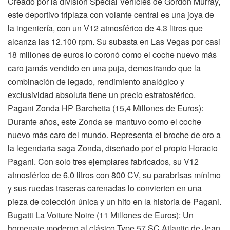
Creado por la división Special Vehicles de Gordon Murray,
este deportivo triplaza con volante central es una joya de
la ingeniería, con un V12 atmosférico de 4.3 litros que
alcanza las 12.100 rpm. Su subasta en Las Vegas por casi
18 millones de euros lo coronó como el coche nuevo más
caro jamás vendido en una puja, demostrando que la
combinación de legado, rendimiento analógico y
exclusividad absoluta tiene un precio estratosférico.
Pagani Zonda HP Barchetta (15,4 Millones de Euros):
Durante años, este Zonda se mantuvo como el coche
nuevo más caro del mundo. Representa el broche de oro a
la legendaria saga Zonda, diseñado por el propio Horacio
Pagani. Con solo tres ejemplares fabricados, su V12
atmosférico de 6.0 litros con 800 CV, su parabrisas mínimo
y sus ruedas traseras carenadas lo convierten en una
pieza de colección única y un hito en la historia de Pagani.
Bugatti La Voiture Noire (11 Millones de Euros): Un
homenaje moderno al clásico Type 57 SC Atlantic de Jean