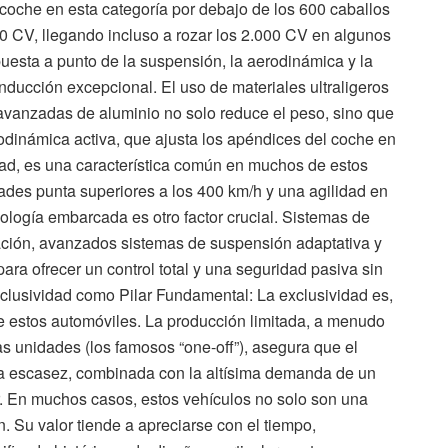
oche en esta categoría por debajo de los 600 caballos
0 CV, llegando incluso a rozar los 2.000 CV en algunos
uesta a punto de la suspensión, la aerodinámica y la
ducción excepcional. El uso de materiales ultraligeros
s avanzadas de aluminio no solo reduce el peso, sino que
erodinámica activa, que ajusta los apéndices del coche en
lidad, es una característica común en muchos de estos
ades punta superiores a los 400 km/h y una agilidad en
ología embarcada es otro factor crucial. Sistemas de
ración, avanzados sistemas de suspensión adaptativa y
para ofrecer un control total y una seguridad pasiva sin
clusividad como Pilar Fundamental: La exclusividad es,
de estos automóviles. La producción limitada, a menudo
 unidades (los famosos “one-off”), asegura que el
ta escasez, combinada con la altísima demanda de un
r. En muchos casos, estos vehículos no solo son una
. Su valor tiende a apreciarse con el tiempo,