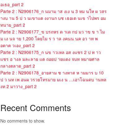
อเธอ_part 2
Parte 2 : N2906176_ก นมาม าส งเง น 3 หม นให ผ วสร
างบ าน 5 ป ว นเขาแต งงานก บช เธอเด นเข าไปพร อม
ทนาย_part 2
Parte 2 : N2906177_ข บรถหร ด าเด กป มว าข ข า ไม
ม เง นจ าย 1,200 โดยไม ร ว าล งคนน นค อว าท พ
อตาต วเอง_part 2
Parte 2 : N2906175_ก นข าวเหล อส งแชร 2 ป ท าว
แชร อ างล มละลาย แต ถอยป ายแดง จบท หมายศาล
กลางตลาด_part 2
Parte 2 : N2906178_อายสาม ช างทาส ห ามมาร บ 10
ป ว นท เพ อนผ วรวยโทรมาย มเง น …เอาโฉนดบ านหล
งท 2 มาวาง_part 2
Recent Comments
No comments to show.