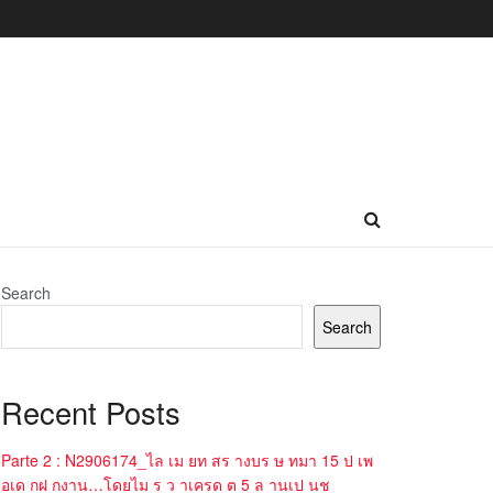
Search
Search
Recent Posts
Parte 2 : N2906174_ไล เม ยท สร างบร ษ ทมา 15 ป เพ
อเด กฝ กงาน…โดยไม ร ว าเครด ต 5 ล านเป นช