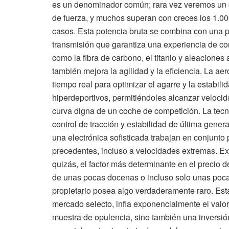
es un denominador común; rara vez veremos un c
de fuerza, y muchos superan con creces los 1.00
casos. Esta potencia bruta se combina con una p
transmisión que garantiza una experiencia de con
como la fibra de carbono, el titanio y aleacione
también mejora la agilidad y la eficiencia. La a
tiempo real para optimizar el agarre y la estabi
hiperdeportivos, permitiéndoles alcanzar velocid
curva digna de un coche de competición. La tecn
control de tracción y estabilidad de última gene
una electrónica sofisticada trabajan en conjunto 
precedentes, incluso a velocidades extremas. Ex
quizás, el factor más determinante en el precio 
de unas pocas docenas o incluso solo unas pocas
propietario posea algo verdaderamente raro. Es
mercado selecto, infla exponencialmente el valo
muestra de opulencia, sino también una inversión