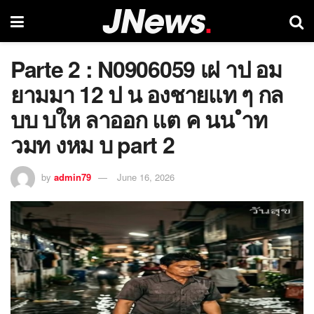
Parte 2 : N0906059 เฝ าป อม
ยามมา 12 ป น องชายแท ๆ กล
บบ บให ลาออก แต ค นน ำท
วมท งหม บ part 2
by
admin79
June 16, 2026