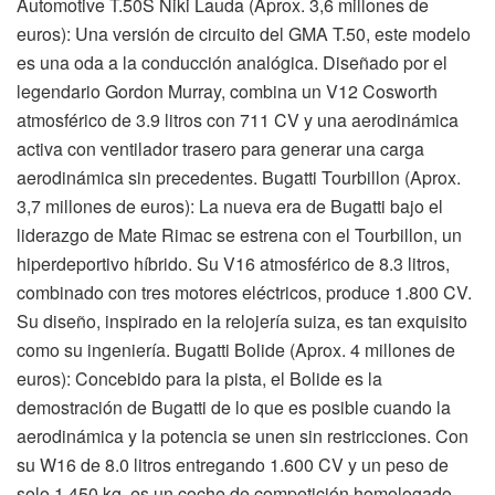
Automotive T.50S Niki Lauda (Aprox. 3,6 millones de
euros): Una versión de circuito del GMA T.50, este modelo
es una oda a la conducción analógica. Diseñado por el
legendario Gordon Murray, combina un V12 Cosworth
atmosférico de 3.9 litros con 711 CV y una aerodinámica
activa con ventilador trasero para generar una carga
aerodinámica sin precedentes. Bugatti Tourbillon (Aprox.
3,7 millones de euros): La nueva era de Bugatti bajo el
liderazgo de Mate Rimac se estrena con el Tourbillon, un
hiperdeportivo híbrido. Su V16 atmosférico de 8.3 litros,
combinado con tres motores eléctricos, produce 1.800 CV.
Su diseño, inspirado en la relojería suiza, es tan exquisito
como su ingeniería. Bugatti Bolide (Aprox. 4 millones de
euros): Concebido para la pista, el Bolide es la
demostración de Bugatti de lo que es posible cuando la
aerodinámica y la potencia se unen sin restricciones. Con
su W16 de 8.0 litros entregando 1.600 CV y un peso de
solo 1.450 kg, es un coche de competición homologado