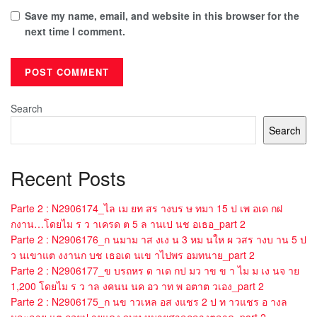
Save my name, email, and website in this browser for the
next time I comment.
Search
Search
Recent Posts
Parte 2 : N2906174_ไล เม ยท สร างบร ษ ทมา 15 ป เพ อเด กฝ
กงาน…โดยไม ร ว าเครด ต 5 ล านเป นช อเธอ_part 2
Parte 2 : N2906176_ก นมาม าส งเง น 3 หม นให ผ วสร างบ าน 5 ป
ว นเขาแต งงานก บช เธอเด นเข าไปพร อมทนาย_part 2
Parte 2 : N2906177_ข บรถหร ด าเด กป มว าข ข า ไม ม เง นจ าย
1,200 โดยไม ร ว าล งคนน นค อว าท พ อตาต วเอง_part 2
Parte 2 : N2906175_ก นข าวเหล อส งแชร 2 ป ท าวแชร อ างล