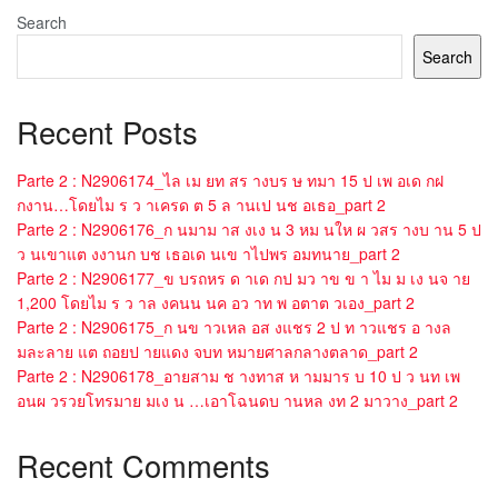
Search
Search
Recent Posts
Parte 2 : N2906174_ไล เม ยท สร างบร ษ ทมา 15 ป เพ อเด กฝ
กงาน…โดยไม ร ว าเครด ต 5 ล านเป นช อเธอ_part 2
Parte 2 : N2906176_ก นมาม าส งเง น 3 หม นให ผ วสร างบ าน 5 ป
ว นเขาแต งงานก บช เธอเด นเข าไปพร อมทนาย_part 2
Parte 2 : N2906177_ข บรถหร ด าเด กป มว าข ข า ไม ม เง นจ าย
1,200 โดยไม ร ว าล งคนน นค อว าท พ อตาต วเอง_part 2
Parte 2 : N2906175_ก นข าวเหล อส งแชร 2 ป ท าวแชร อ างล
มละลาย แต ถอยป ายแดง จบท หมายศาลกลางตลาด_part 2
Parte 2 : N2906178_อายสาม ช างทาส ห ามมาร บ 10 ป ว นท เพ
อนผ วรวยโทรมาย มเง น …เอาโฉนดบ านหล งท 2 มาวาง_part 2
Recent Comments