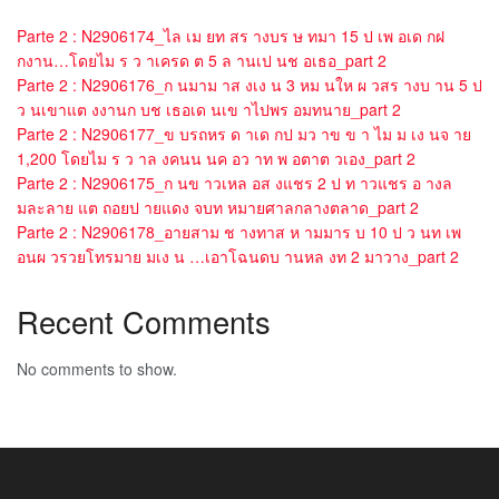
Parte 2 : N2906174_ไล เม ยท สร างบร ษ ทมา 15 ป เพ อเด กฝ
กงาน…โดยไม ร ว าเครด ต 5 ล านเป นช อเธอ_part 2
Parte 2 : N2906176_ก นมาม าส งเง น 3 หม นให ผ วสร างบ าน 5 ป
ว นเขาแต งงานก บช เธอเด นเข าไปพร อมทนาย_part 2
Parte 2 : N2906177_ข บรถหร ด าเด กป มว าข ข า ไม ม เง นจ าย
1,200 โดยไม ร ว าล งคนน นค อว าท พ อตาต วเอง_part 2
Parte 2 : N2906175_ก นข าวเหล อส งแชร 2 ป ท าวแชร อ างล
มละลาย แต ถอยป ายแดง จบท หมายศาลกลางตลาด_part 2
Parte 2 : N2906178_อายสาม ช างทาส ห ามมาร บ 10 ป ว นท เพ
อนผ วรวยโทรมาย มเง น …เอาโฉนดบ านหล งท 2 มาวาง_part 2
Recent Comments
No comments to show.