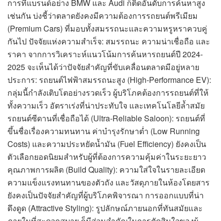
การที่แบรนด์อย่าง BMW และ Audi ก็ติดอันดับการค้นหาสูง
เช่นกัน บ่งชี้ว่าตลาดยังคงมีความต้องการรถยนต์พรีเมียม
(Premium Cars) ที่มอบทั้งสมรรถนะและความหรูหราควบคู่
กันไป ปัจจัยแห่งความสำเร็จ: สมรรถนะ ความน่าเชื่อถือ และ
ราคา จากการวิเคราะห์แนวโน้มการค้นหารถยนต์ปี 2024-
2025 จะเห็นได้ว่าปัจจัยสำคัญที่ขับเคลื่อนตลาดมีอยู่หลาย
ประการ: รถยนต์ไฟฟ้าสมรรถนะสูง (High-Performance EV):
กลุ่มนี้กำลังเติบโตอย่างรวดเร็ว ผู้บริโภคต้องการรถยนต์ที่ให้
ทั้งความเร็ว อัตราเร่งที่น่าประทับใจ และเทคโนโลยีล้ำสมัย
รถยนต์ซีดานที่เชื่อถือได้ (Ultra-Reliable Saloon): รถยนต์ที่
ขึ้นชื่อเรื่องความทนทาน ค่าบำรุงรักษาต่ำ (Low Running
Costs) และความประหยัดน้ำมัน (Fuel Efficiency) ยังคงเป็น
ตัวเลือกยอดนิยมสำหรับผู้ที่ต้องการความคุ้มค่าในระยะยาว
คุณภาพการผลิต (Build Quality): ความใส่ใจในรายละเอียด
ความแข็งแรงทนทานของตัวถัง และวัสดุภายในห้องโดยสาร
ยังคงเป็นปัจจัยสำคัญที่ผู้บริโภคพิจารณา การออกแบบที่น่า
ดึงดูด (Attractive Styling): รูปลักษณ์ภายนอกที่ทันสมัยและ
ภายในที่สะดวกสบาย ก็มีส่วนสำคัญในการตัดสินใจของผู้