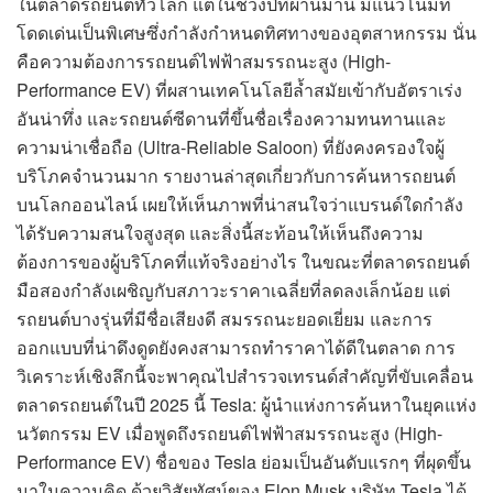
ในตลาดรถยนต์ทั่วโลก แต่ในช่วงปีที่ผ่านมานี้ มีแนวโน้มที่
โดดเด่นเป็นพิเศษซึ่งกำลังกำหนดทิศทางของอุตสาหกรรม นั่น
คือความต้องการรถยนต์ไฟฟ้าสมรรถนะสูง (High-
Performance EV) ที่ผสานเทคโนโลยีล้ำสมัยเข้ากับอัตราเร่ง
อันน่าทึ่ง และรถยนต์ซีดานที่ขึ้นชื่อเรื่องความทนทานและ
ความน่าเชื่อถือ (Ultra-Reliable Saloon) ที่ยังคงครองใจผู้
บริโภคจำนวนมาก รายงานล่าสุดเกี่ยวกับการค้นหารถยนต์
บนโลกออนไลน์ เผยให้เห็นภาพที่น่าสนใจว่าแบรนด์ใดกำลัง
ได้รับความสนใจสูงสุด และสิ่งนี้สะท้อนให้เห็นถึงความ
ต้องการของผู้บริโภคที่แท้จริงอย่างไร ในขณะที่ตลาดรถยนต์
มือสองกำลังเผชิญกับสภาวะราคาเฉลี่ยที่ลดลงเล็กน้อย แต่
รถยนต์บางรุ่นที่มีชื่อเสียงดี สมรรถนะยอดเยี่ยม และการ
ออกแบบที่น่าดึงดูดยังคงสามารถทำราคาได้ดีในตลาด การ
วิเคราะห์เชิงลึกนี้จะพาคุณไปสำรวจเทรนด์สำคัญที่ขับเคลื่อน
ตลาดรถยนต์ในปี 2025 นี้ Tesla: ผู้นำแห่งการค้นหาในยุคแห่ง
นวัตกรรม EV เมื่อพูดถึงรถยนต์ไฟฟ้าสมรรถนะสูง (High-
Performance EV) ชื่อของ Tesla ย่อมเป็นอันดับแรกๆ ที่ผุดขึ้น
มาในความคิด ด้วยวิสัยทัศน์ของ Elon Musk บริษัท Tesla ได้