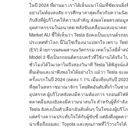
ในปี 2024 ที่ผ่านมา เราได้เห็นแนวโน้มที่ชัดเจนยิ่
อย่างไม่ต้องสงสัย การศึกษาล่าสุดเกี่ยวกับความน
กับสิ่งที่ผู้บริโภคให้ความสำคัญ ส่งผลโดยตรงต่
อุตสาหกรรมในอนาคต พลังขับเคลื่อนแห่งอนาคต:
Market AU ชี้ให้เห็นว่า Tesla ยังคงเป็นแบรนด์ร
ประเทศทั่วโลก นี่ไม่ใช่เรื่องน่าแปลกใจ เพราะ T
(EV) ด้วยการผสมผสานนวัตกรรม เทคโนโลยีล้ำสมัย
Model 3 ซึ่งเป็นรถยนต์ครอบครัวที่ใช้งานได้จริง ไป
ชั่วโมงได้ในเวลาไม่ถึงสองวินาที Tesla ได้พิสูจน
ตื่นเต้นและน่าพึงพอใจได้อย่างไร แม้ว่า Tesla
ครั้งแรกในปี 2024 (ลดลง 1.1% เมื่อเทียบกับปี 202
ที่สุดในสหราชอาณาจักร โดยติดอันดับที่เก้าในช่ว
อุปสรรค ผู้บริโภคยังคงมีความต้องการ รถยนต์ไฟฟ้
ตลาดมือสองยังคงมีความน่าสนใจ สำหรับผู้ที่กำลั
Tesla ยังคงเป็นตัวเลือกอันดับต้นๆ ในใจของผู้บร
แต่สร้างความประทับใจให้กับผู้ขับขี่ แต่ยังดึงดู
น่าเชื่อถืออมตะ: Toyota และคุณภาพที่ไว้วางใจไ