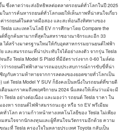
งขึ้น ซึ่งคาดว่าจะส่งอิทธิพลต่อตลาดรถยนต์ทั่วโลกในปี 2025
ิยมในการค้นหารถยนต์ทั่วโลกเผยให้เห็นภาพที่น่าสนใจเกี่ยว
อมูลค่ารถยนต์ในตลาดมือสอง และสะท้อนถึงทิศทางของ
 Tesla และเทคโนโลยี EV การศึกษาโดย Compare the
ถยนต์ที่ถูกค้นหามากที่สุดในสหราชอาณาจักรและอีก 33
esla ได้สร้างมาตรฐานใหม่ให้กับอุตสาหกรรมยานยนต์ไฟฟ้า
 และสมรรถนะที่น่าประทับใจได้อย่างลงตัว จากรุ่น Tesla
จนถึง Tesla Model S Plaid ที่มีอัตราเร่งจาก 0-60 ไมล์ต่อ
์แล้วว่ารถยนต์ไฟฟ้าสามารถมอบประสบการณ์การขับขี่ที่น่า
 จะเผชิญกับความท้าทายจากการลดลงของยอดขายทั่วโลกเป็น
3) แต่ Tesla Model Y SUV ก็ยังคงเป็นหนึ่งในรถยนต์ที่ขายดี
งเดือนมกราคมถึงพฤศจิกายน 2024 นี่แสดงให้เห็นว่าแม้จะมี
า Tesla อย่างต่อเนื่อง และมองว่า รถยนต์ Tesla ราคา ใน
งมองหา รถยนต์ไฟฟ้าสมรรถนะสูง หรือ รถ EV พรีเมียม
ิโภคทั่วโลก ความก้าวหน้าทางเทคโนโลยีของ Tesla ไม่เพียง
ดความสนใจจากนักลงทุนและผู้ที่สนใจนวัตกรรมอีกด้วย ความ
ด้ ขณะที่ Tesla ครองใจในหลายประเทศ Toyota กลับเป็น