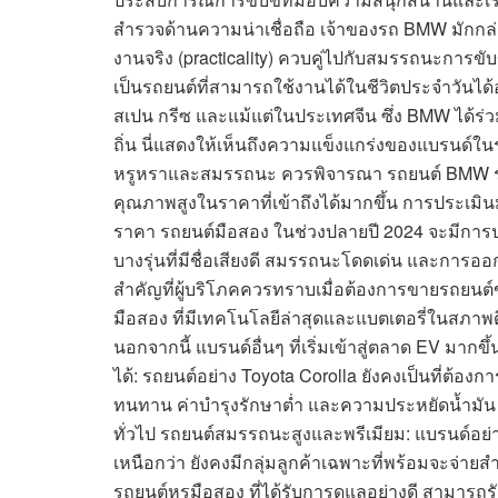
สำรวจด้านความน่าเชื่อถือ เจ้าของรถ BMW มั
งานจริง (practicality) ควบคู่ไปกับสมรรถนะการขับขี
เป็นรถยนต์ที่สามารถใช้งานได้ในชีวิตประจำวันได้
สเปน กรีซ และแม้แต่ในประเทศจีน ซึ่ง BMW ได้ร่วม
ถิ่น นี่แสดงให้เห็นถึงความแข็งแกร่งของแบรนด์ในร
หรูหราและสมรรถนะ ควรพิจารณา รถยนต์ BMW ราค
คุณภาพสูงในราคาที่เข้าถึงได้มากขึ้น การประเม
ราคา รถยนต์มือสอง ในช่วงปลายปี 2024 จะมีการป
บางรุ่นที่มีชื่อเสียงดี สมรรถนะโดดเด่น และการออกแ
สำคัญที่ผู้บริโภคควรทราบเมื่อต้องการขายรถยนต
มือสอง ที่มีเทคโนโลยีล่าสุดและแบตเตอรี่ในสภาพดี ย
นอกจากนี้ แบรนด์อื่นๆ ที่เริ่มเข้าสู่ตลาด EV มากขึ
ได้: รถยนต์อย่าง Toyota Corolla ยังคงเป็นที่ต้อ
ทนทาน ค่าบำรุงรักษาต่ำ และความประหยัดน้ำมัน ทำใ
ทั่วไป รถยนต์สมรรถนะสูงและพรีเมียม: แบรนด์อย่
เหนือกว่า ยังคงมีกลุ่มลูกค้าเฉพาะที่พร้อมจะจ
รถยนต์หรูมือสอง ที่ได้รับการดูแลอย่างดี สามารถรั