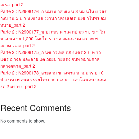
อเธอ_part 2
Parte 2 : N2906176_ก นมาม าส งเง น 3 หม นให ผ วสร
างบ าน 5 ป ว นเขาแต งงานก บช เธอเด นเข าไปพร อม
ทนาย_part 2
Parte 2 : N2906177_ข บรถหร ด าเด กป มว าข ข า ไม
ม เง นจ าย 1,200 โดยไม ร ว าล งคนน นค อว าท พ
อตาต วเอง_part 2
Parte 2 : N2906175_ก นข าวเหล อส งแชร 2 ป ท าว
แชร อ างล มละลาย แต ถอยป ายแดง จบท หมายศาล
กลางตลาด_part 2
Parte 2 : N2906178_อายสาม ช างทาส ห ามมาร บ 10
ป ว นท เพ อนผ วรวยโทรมาย มเง น …เอาโฉนดบ านหล
งท 2 มาวาง_part 2
Recent Comments
No comments to show.