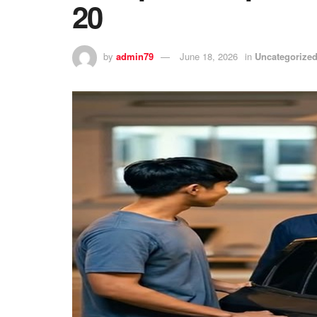
20
by
admin79
June 18, 2026
in
Uncategorize