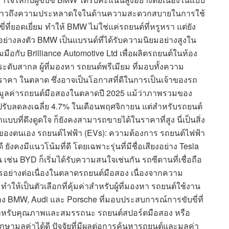
กกล่าวถึงความประหลาดใจในด้านความสะดวกสบายในการใช้
่ที่ยอดเยี่ยม ทำให้ BMW ไม่ใช่แค่รถยนต์ที่หรูหรา แต่ยัง
อย่างลงตัว BMW เป็นแบรนด์ที่ได้รับความนิยมอย่างสูงใน
มือกับ Brilliance Automotive Ltd เพื่อผลิตรถยนต์ในท้อง
ะดับสากล ผู้ที่มองหา รถยนต์พรีเมียม ที่มอบทั้งความ
า ในตลาด ซึ่งอาจเป็นโอกาสที่ดีในการเป็นเจ้าของรถ
ินมูลค่ารถยนต์มือสองในตลาดปี 2025 แม้ว่าภาพรวมของ
รับลดลงเฉลี่ย 4.7% ในเดือนพฤศจิกายน แต่สำหรับรถยนต์
บบที่ดึงดูดใจ ก็ยังคงสามารถขายได้ในราคาที่สูง นี่เป็นสิ่ง
์ของตนเอง รถยนต์ไฟฟ้า (EVs): ความต้องการ รถยนต์ไฟฟ้า
ังคงมีแนวโน้มที่ดี โดยเฉพาะรุ่นที่มีชื่อเสียงอย่าง Tesla
้น เช่น BYD ก็เริ่มได้รับความสนใจเช่นกัน รถซีดานที่เชื่อถือ
งการอย่างต่อเนื่องในตลาดรถยนต์มือสอง เนื่องจากความ
ห้เป็นตัวเลือกที่คุ้มค่าสำหรับผู้ที่มองหา รถยนต์ใช้งาน
าง BMW, Audi และ Porsche ที่มอบประสบการณ์การขับขี่ที่
่ายสำหรับคุณภาพและสมรรถนะ รถยนต์สปอร์ตมือสอง หรือ
กษามูลค่าได้ดี ปัจจัยที่มีผลต่อการค้นหารถยนต์และมูลค่า