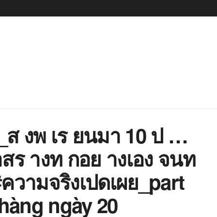
8_ส งพ เร ยนมา 10 ป …
สร างท กอย างเอง จนท
 #ความจริงเปดเผย_part
 hàng ngày 20