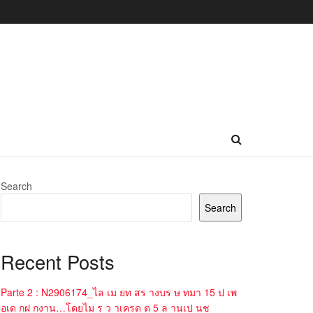
Search
Search
Recent Posts
Parte 2 : N2906174_ไล เม ยท สร างบร ษ ทมา 15 ป เพ
อเด กฝ กงาน…โดยไม ร ว าเครด ต 5 ล านเป นช