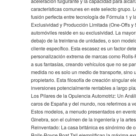
aceleración fulgurante y la capacidad para alca
características comunes en este selecto grupo. L
fusión perfecta entre tecnología de Fórmula 1 y 
Exclusividad y Producción Limitada (One-Offs y 
automóviles reside en su exclusividad. La mayor
debajo de la treintena de unidades, o son modelo
cliente específico. Esta escasez es un factor de
personalización extrema de marcas como Rolls-Ro
a sus fantasías, creando vehículos que no se pa
medida no es solo un medio de transporte, sino u
propietario. Esta filosofía de creación singular e
inversiones potencialmente rentables a largo pla
Los Pilares de la Opulencia Automotriz: Un Aná
caros de España y del mundo, nos referimos a veh
Estos modelos, a menudo presentados en event
Ginebra, son el culmen de la ingeniería y la arte
Reinventado: La casa británica es sinónimo de o
Rolls-Royce Boat Tail ejemplifican la máxima ex