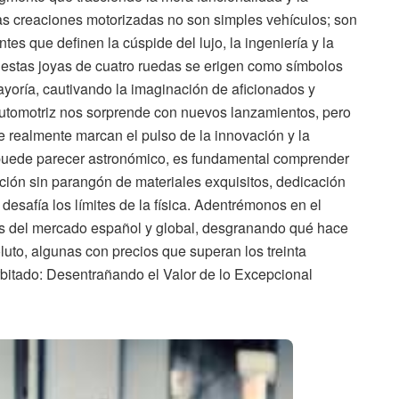
as creaciones motorizadas no son simples vehículos; son
tes que definen la cúspide del lujo, la ingeniería y la
 estas joyas de cuatro ruedas se erigen como símbolos
ayoría, cautivando la imaginación de aficionados y
 automotriz nos sorprende con nuevos lanzamientos, pero
e realmente marcan el pulso de la innovación y la
s puede parecer astronómico, es fundamental comprender
ción sin parangón de materiales exquisitos, dedicación
desafía los límites de la física. Adentrémonos en el
vos del mercado español y global, desgranando qué hace
to, algunas con precios que superan los treinta
bitado: Desentrañando el Valor de lo Excepcional