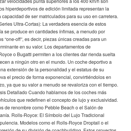
nzar velocidades punta superiores a los 400 km/h son
os hiperdeportivos de edición limitada representan la
la capacidad de ser matriculados para su uso en carretera.
Series Ultra-Cortas): La verdadera esencia de estos
ía se produce en cantidades ínfimas, a menudo por
s “one-off”, es decir, piezas únicas creadas para un
terminante en su valor. Los departamentos de
yce o Bugatti permiten a los clientes dar rienda suelta
recen a ningún otro en el mundo. Un coche deportivo a
na extensión de la personalidad y el estatus de su
leva el precio de forma exponencial, convirtiéndolos en
zo, ya que su valor a menudo se revaloriza con el tiempo.
lisis Detallado Cuando hablamos de los coches más
ículos que redefinen el concepto de lujo y exclusividad.
os de renombre como Pebble Beach o el Salón de
sanía. Rolls-Royce: El Símbolo del Lujo Tradicional
pulencia. Modelos como el Rolls-Royce Droptail o el
presión de su división de coachbuilding. Estos proyectos