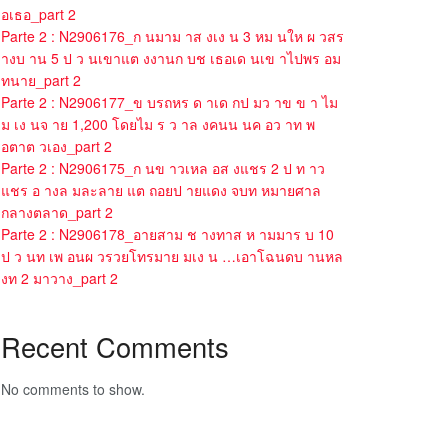
อเธอ_part 2
Parte 2 : N2906176_ก นมาม าส งเง น 3 หม นให ผ วสร
างบ าน 5 ป ว นเขาแต งงานก บช เธอเด นเข าไปพร อม
ทนาย_part 2
Parte 2 : N2906177_ข บรถหร ด าเด กป มว าข ข า ไม
ม เง นจ าย 1,200 โดยไม ร ว าล งคนน นค อว าท พ
อตาต วเอง_part 2
Parte 2 : N2906175_ก นข าวเหล อส งแชร 2 ป ท าว
แชร อ างล มละลาย แต ถอยป ายแดง จบท หมายศาล
กลางตลาด_part 2
Parte 2 : N2906178_อายสาม ช างทาส ห ามมาร บ 10
ป ว นท เพ อนผ วรวยโทรมาย มเง น …เอาโฉนดบ านหล
งท 2 มาวาง_part 2
Recent Comments
No comments to show.