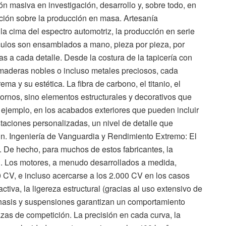
ón masiva en investigación, desarrollo y, sobre todo, en
ección sobre la producción en masa. Artesanía
a cima del espectro automotriz, la producción en serie
culos son ensamblados a mano, pieza por pieza, por
 a cada detalle. Desde la costura de la tapicería con
 maderas nobles o incluso metales preciosos, cada
 y su estética. La fibra de carbono, el titanio, el
ornos, sino elementos estructurales y decorativos que
 ejemplo, en los acabados exteriores que pueden incluir
staciones personalizadas, un nivel de detalle que
ún. Ingeniería de Vanguardia y Rendimiento Extremo: El
d. De hecho, para muchos de estos fabricantes, la
l. Los motores, a menudo desarrollados a medida,
 CV, e incluso acercarse a los 2.000 CV en los casos
iva, la ligereza estructural (gracias al uso extensivo de
chasis y suspensiones garantizan un comportamiento
zas de competición. La precisión en cada curva, la