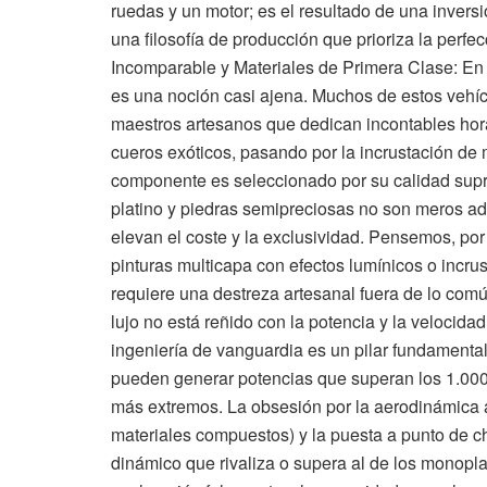
ruedas y un motor; es el resultado de una inversi
una filosofía de producción que prioriza la perf
Incomparable y Materiales de Primera Clase: En l
es una noción casi ajena. Muchos de estos vehí
maestros artesanos que dedican incontables horas
cueros exóticos, pasando por la incrustación de
componente es seleccionado por su calidad suprema
platino y piedras semipreciosas no son meros ad
elevan el coste y la exclusividad. Pensemos, por
pinturas multicapa con efectos lumínicos o incru
requiere una destreza artesanal fuera de lo com
lujo no está reñido con la potencia y la velocida
ingeniería de vanguardia es un pilar fundamenta
pueden generar potencias que superan los 1.000
más extremos. La obsesión por la aerodinámica act
materiales compuestos) y la puesta a punto de 
dinámico que rivaliza o supera al de los monopla