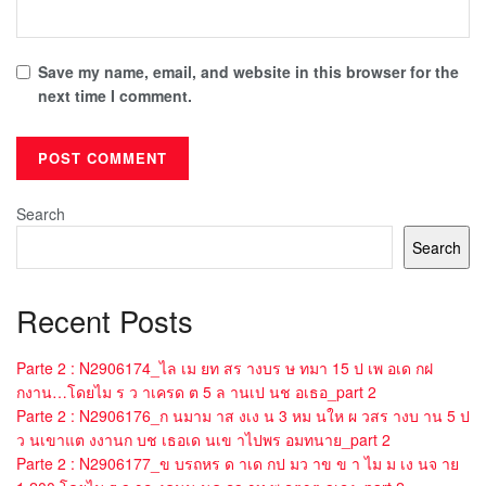
Save my name, email, and website in this browser for the
next time I comment.
Search
Search
Recent Posts
Parte 2 : N2906174_ไล เม ยท สร างบร ษ ทมา 15 ป เพ อเด กฝ
กงาน…โดยไม ร ว าเครด ต 5 ล านเป นช อเธอ_part 2
Parte 2 : N2906176_ก นมาม าส งเง น 3 หม นให ผ วสร างบ าน 5 ป
ว นเขาแต งงานก บช เธอเด นเข าไปพร อมทนาย_part 2
Parte 2 : N2906177_ข บรถหร ด าเด กป มว าข ข า ไม ม เง นจ าย