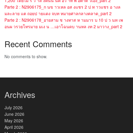
1,200 โดยไม ร ว าล งคนน นค อว าท พ อตาต วเอง_part 2
Parte 2 : N2906175_ก นข าวเหล อส งแชร 2 ป ท าวแชร อ างล
มละลาย แต ถอยป ายแดง จบท หมายศาลกลางตลาด_part 2
Parte 2 : N2906178_อายสาม ช างทาส ห ามมาร บ 10 ป ว นท เพ
อนผ วรวยโทรมาย มเง น …เอาโฉนดบ านหล งท 2 มาวาง_part 2
Recent Comments
No comments to show.
Archives
July 2026
June 2026
May 2026
April 2026