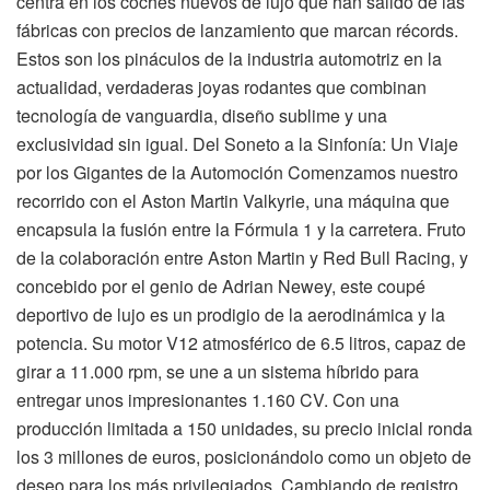
centra en los coches nuevos de lujo que han salido de las
fábricas con precios de lanzamiento que marcan récords.
Estos son los pináculos de la industria automotriz en la
actualidad, verdaderas joyas rodantes que combinan
tecnología de vanguardia, diseño sublime y una
exclusividad sin igual. Del Soneto a la Sinfonía: Un Viaje
por los Gigantes de la Automoción Comenzamos nuestro
recorrido con el Aston Martin Valkyrie, una máquina que
encapsula la fusión entre la Fórmula 1 y la carretera. Fruto
de la colaboración entre Aston Martin y Red Bull Racing, y
concebido por el genio de Adrian Newey, este coupé
deportivo de lujo es un prodigio de la aerodinámica y la
potencia. Su motor V12 atmosférico de 6.5 litros, capaz de
girar a 11.000 rpm, se une a un sistema híbrido para
entregar unos impresionantes 1.160 CV. Con una
producción limitada a 150 unidades, su precio inicial ronda
los 3 millones de euros, posicionándolo como un objeto de
deseo para los más privilegiados. Cambiando de registro,