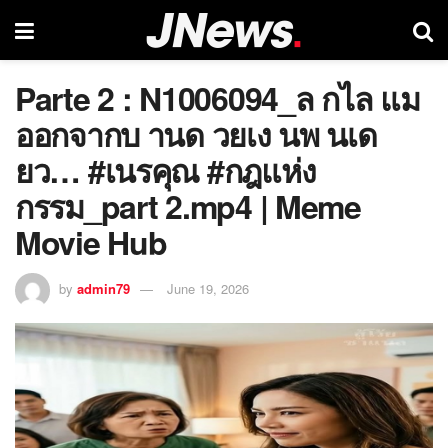
Parte 2 : N1006094_ล กไล แม
ออกจากบ านด วยเง นพ นเด
ยว… #เนรคุณ #กฎแห่ง
กรรม_part 2.mp4 | Meme
Movie Hub
by
admin79
June 19, 2026