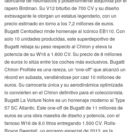
fabricante de neumáticos y posteriormente adquirida por el
rapero Birdman. Su V12 biturbo de 700 CV y su diseño
extravagante le otorgan un estatus legendario, con un
precio estimado en torno a los 7,2 millones de euros.
Bugatti Centodieci rinde homenaje al icónico EB110. Con
solo 10 unidades producidas, este superdeportivo de
Bugatti rebaja su peso respecto al Chiron y eleva la
potencia de su W16 a 1.600 CV. Su precio de 8 millones
de euros lo sitúa entre los coches más exclusivos. Bugatti
Chiron Profilée es una rareza, un “one-off” que alcanzó un
récord en subasta, vendiéndose por casi 10 millones de
euros. Su carrocería única y su aerodinámica optimizada
lo convierten en el Chiron definitivo para el coleccionista.
Bugatti La Voiture Noire es un homenaje moderno al Type
57 SC Atlantic. Este one-off de Bugatti de 11 millones de
euros es una obra maestra de diseño y potencia, con el
famoso W16 de 8.0 litros entregando 1.500 CV. Rolls-
Royce Sweptail, un encargo especial de 2013, es la