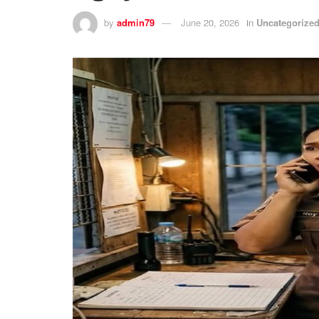
by
admin79
June 20, 2026
in
Uncategorize