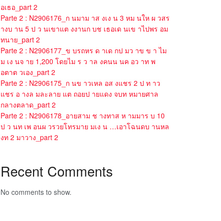
อเธอ_part 2
Parte 2 : N2906176_ก นมาม าส งเง น 3 หม นให ผ วสร
างบ าน 5 ป ว นเขาแต งงานก บช เธอเด นเข าไปพร อม
ทนาย_part 2
Parte 2 : N2906177_ข บรถหร ด าเด กป มว าข ข า ไม
ม เง นจ าย 1,200 โดยไม ร ว าล งคนน นค อว าท พ
อตาต วเอง_part 2
Parte 2 : N2906175_ก นข าวเหล อส งแชร 2 ป ท าว
แชร อ างล มละลาย แต ถอยป ายแดง จบท หมายศาล
กลางตลาด_part 2
Parte 2 : N2906178_อายสาม ช างทาส ห ามมาร บ 10
ป ว นท เพ อนผ วรวยโทรมาย มเง น …เอาโฉนดบ านหล
งท 2 มาวาง_part 2
Recent Comments
No comments to show.