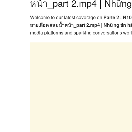
หน้า_part 2.mp4 | Những
Welcome to our latest coverage on
Parte 2 : N
สายเลือด #สมน้ำหน้า_part 2.mp4 | Những tin 
media platforms and sparking conversations wor