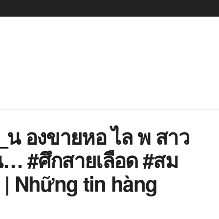
1_น องขายหอ ไล พ สาว
 #ศึกสายเลือด #สม
 | Những tin hàng