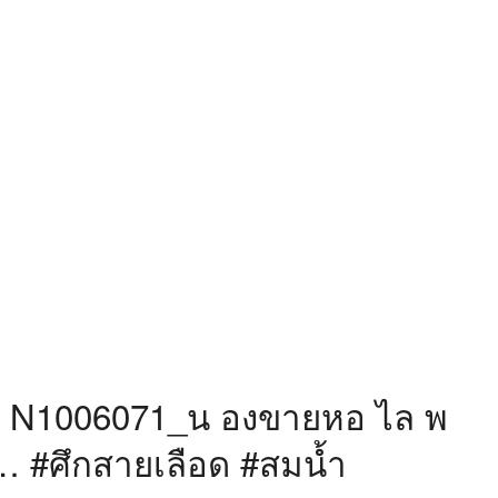
 : N1006071_น องขายหอ ไล พ
#ศึกสายเลือด #สมน้ำ