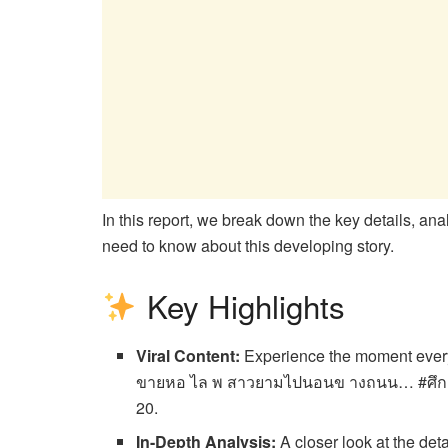
In this report, we break down the key details, an
need to know about this developing story.
Key Highlights
Viral Content:
Experience the moment every
ขายหอ ไล พ สาวยามไปนอนข างถนน… #ศึกสาย
20.
In-Depth Analysis:
A closer look at the det