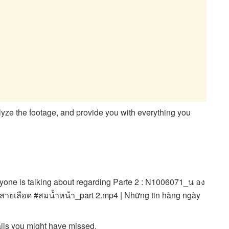
alyze the footage, and provide you with everything you
one is talking about regarding Parte 2 : N1006071_น อง
เลือด #สมน้ำหน้า_part 2.mp4 | Những tin hàng ngày
ails you might have missed.