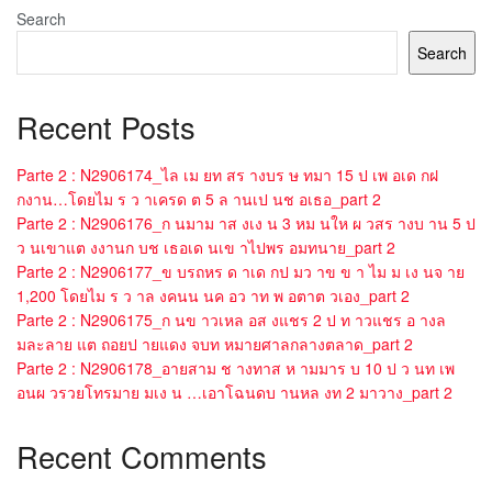
Search
Search
Recent Posts
Parte 2 : N2906174_ไล เม ยท สร างบร ษ ทมา 15 ป เพ อเด กฝ
กงาน…โดยไม ร ว าเครด ต 5 ล านเป นช อเธอ_part 2
Parte 2 : N2906176_ก นมาม าส งเง น 3 หม นให ผ วสร างบ าน 5 ป
ว นเขาแต งงานก บช เธอเด นเข าไปพร อมทนาย_part 2
Parte 2 : N2906177_ข บรถหร ด าเด กป มว าข ข า ไม ม เง นจ าย
1,200 โดยไม ร ว าล งคนน นค อว าท พ อตาต วเอง_part 2
Parte 2 : N2906175_ก นข าวเหล อส งแชร 2 ป ท าวแชร อ างล
มละลาย แต ถอยป ายแดง จบท หมายศาลกลางตลาด_part 2
Parte 2 : N2906178_อายสาม ช างทาส ห ามมาร บ 10 ป ว นท เพ
อนผ วรวยโทรมาย มเง น …เอาโฉนดบ านหล งท 2 มาวาง_part 2
Recent Comments