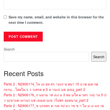
Save my name, email, and website in this browser for the
next time I comment.
Search
Search
Recent Posts
Parte 2 : N2906174_ไล เม ยท สร างบร ษ ทมา 15 ป เพ อเด กฝ
กงาน…โดยไม ร ว าเครด ต 5 ล านเป นช อเธอ_part 2
Parte 2 : N2906176_ก นมาม าส งเง น 3 หม นให ผ วสร างบ าน 5 ป
ว นเขาแต งงานก บช เธอเด นเข าไปพร อมทนาย_part 2
Parte 2 : N2906177_ข บรถหร ด าเด กป มว าข ข า ไม ม เง นจ าย