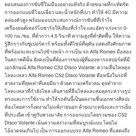
ตอบสนองการขับขี่ในเมืองอย่างแท้จริง ด้วยขนาดที่กะทัดรัด
การออกแบบที่โฉบเฉี่ยว และน้ำหนักที่เบา ทำให้ 4C มีความ
คล่องตัวสูง พร้อมมอบประสบการณ์การขับขี่ที่เร้าใจ
เครื่องยนต์เทอร์โบชาร์จให้เสียงที่เร้าใจ และอัตราเร่งจาก 0-
100 กม./ชม. ที่ต่ำกว่า 4.5 วินาที ความสูงที่ต่ำติดพื้น ให้ความ
รู้สึกราวกับซูเปอร์คาร์ พร้อมทั้งดีไซน์ที่ดุดัน แสดงถึงศักยภาพ
ที่พร้อมจะทะยานไปข้างหน้า การเป็น รถ Alfa Romeo มือสอง
ในสภาพดีนั้น ยังคงเป็นที่ต้องการของผู้ที่มองหารถสปอร์ตที่มี
เอกลักษณ์ Alfa Romeo C52 Disco Volante: ความลื่นไหลดุจ
โลหะเหลว Alfa Romeo C52 Disco Volante คือหนึ่งในรถที่
สวยงามที่สุดเท่าที่เคยมีมา ด้วยความเพรียวลม ดุจทำจาก
โลหะเหลวที่กำลังไหล เส้นสายที่ลื่นไหลและสมดุลระหว่างรูป
ทรงและการใช้งาน ทำให้รถคันนี้เป็นผลงานชิ้นเอกทางศิลปะ
ห้องโดยสารก็งดงามไม่แพ้ภายนอก ด้วยเบาะหนังและการเย็บ
ที่ประณีต เข้าคู่กับพวงมาลัย การออกแบบโดยรวมของ C52
Disco Volante เน้นความสง่างามที่สมบูรณ์แบบ โดยไม่
โอ้อวดจนเกินไป เป็น การออกแบบรถ Alfa Romeo ที่แสดงถึง