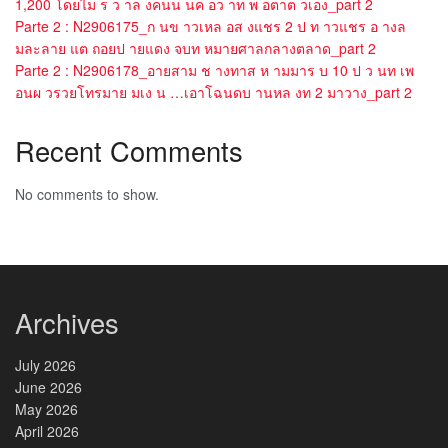
1,200 โดยไม ร ว าล งคนน นค อว าท พ อตาต วเอง_part 2
Parte 2 : N2906175_ก นข าวเหล อส งแชร 2 ป ท าวแชร อ างล
มละลาย แต ถอยป ายแดง จบท หมายศาลกลางตลาด_part 2
Parte 2 : N2906178_อายสาม ช างทาส ห ามมาร บ 10 ป ว นท เพ
อนผ วรวยโทรมาย มเง น …เอาโฉนดบ านหล งท 2 มาวาง_part 2
Recent Comments
No comments to show.
Archives
July 2026
June 2026
May 2026
April 2026