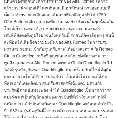
เป็นเครื่องพิสูจน์ถึงความสามารถของ Alfa Romeo ในการ
สร้างสรรค์รถยนต์ที่โดดเด่นและมีเอกลักษณ์ การออกแบบที่
เต็มไปด้วยรายละเอียดและเส้นสายที่น่าดึงดูด ทำให้ 1750
GTV Bertone มีความงามที่แตกต่างอย่างชัดเจนในยุคนั้น เส้น
โค้งที่เย้ายวนของตัวรถช่วยเสริมความสง่างามและสร้าง
เสน่ห์ที่ยังคงดึงดูดใจมาจนถึงทุกวันนี้ รถยนต์อิตาลีสุดหรู คันนี้
สะท้อนให้เห็นถึงความมุ่งมั่นของ Alfa Romeo ในการผสม
ผสานสมรรถนะเข้ากับสุนทรียภาพได้อย่างลงตัว Alfa Romeo
Giulia Quadrifoglio: จิตวิญญาณแห่งนักแข่งที่สง่างาม การ
พูดถึง สุดยอดรถ Alfa Romeo จะขาด Giulia Quadrifoglio ไป
ไม่ได้ รุ่นปัจจุบันของ Quadrifoglio ที่มาพร้อมกับดีไซน์ที่ดุดัน
และเย้ายวนใจ ได้รับการยอมรับว่าเป็นหนึ่งในรถยนต์ที่สวย
ที่สุดเท่าที่เคยผลิตมา สุนทรียศาสตร์ที่เฉียบคม ผสานกับ
ประสิทธิภาพอันทรงพลัง ทำให้ Quadrifoglio เป็นมากกว่ารถ
สปอร์ต แต่เป็นสัญลักษณ์ของการขับขี่ที่เร้าใจและสไตล์ที่
เหนือกว่า แม้ว่าต้นกำเนิดของ Quadrifoglio จะย้อนกลับไปใน
ปี 1962 แต่รุ่นปัจจุบันนี้ได้ยกระดับการออกแบบและสมรรถนะ
ให้ก้าวล้ำไปอีกขั้น กลายเป็นที่ปรารถนาของนักขับทั่วโลก