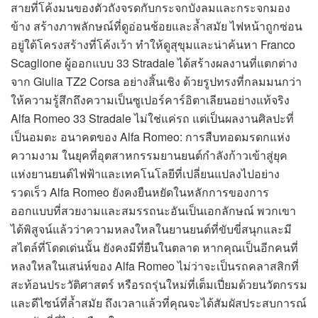
สายที่โค้งมนของตัวถังจรดกับกระจกบังลมและกระจกมอง
ข้าง สร้างภาพลักษณ์ที่ดูอ่อนช้อยและล้ำสมัย ไฟหน้าถูกซ่อน
อยู่ใต้โครงสร้างที่โค้งเว้า ทำให้ดูสุขุมและน่าค้นหา Franco
Scaglione ผู้ออกแบบ 33 Stradale ได้สร้างผลงานที่แตกต่าง
จาก Giulia TZ2 Corsa อย่างสิ้นเชิง ด้วยรูปทรงที่กลมมนกว่า
ให้ความรู้สึกถึงความเป็นซูเปอร์คาร์อิตาเลียนอย่างแท้จริง
Alfa Romeo 33 Stradale ไม่ใช่แค่รถ แต่เป็นผลงานศิลปะที่
เป็นอมตะ อนาคตของ Alfa Romeo: การสืบทอดมรดกแห่ง
ความงาม ในยุคที่อุตสาหกรรมยานยนต์กำลังก้าวเข้าสู่ยุค
แห่งยานยนต์ไฟฟ้าและเทคโนโลยีที่เปลี่ยนแปลงไปอย่าง
รวดเร็ว Alfa Romeo ยังคงยืนหยัดในหลักการของการ
ออกแบบที่สวยงามและสมรรถนะอันเป็นเอกลักษณ์ พวกเขา
ได้พิสูจน์แล้วว่าความหลงใหลในยานยนต์ที่ขับขี่สนุกและมี
สไตล์ที่โดดเด่นนั้น ยังคงมีที่ยืนในตลาด หากคุณเป็นอีกคนที่
หลงใหลในเสน่ห์ของ Alfa Romeo ไม่ว่าจะเป็นรถคลาสสิกที่
สะท้อนประวัติศาสตร์ หรือรถรุ่นใหม่ที่เต็มเปี่ยมด้วยนวัตกรรม
และดีไซน์ที่ล้ำสมัย ถึงเวลาแล้วที่คุณจะได้สัมผัสประสบการณ์