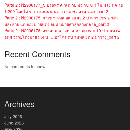
Parte 2 : N2906177_ข บรถหร ด าเด กป มว าข ข า ไม ม เง นจ าย
1,200 โดยไม ร ว าล งคนน นค อว าท พ อตาต วเอง_part 2
Parte 2 : N2906175_ก นข าวเหล อส งแชร 2 ป ท าวแชร อ างล
มละลาย แต ถอยป ายแดง จบท หมายศาลกลางตลาด_part 2
Parte 2 : N2906178_อายสาม ช างทาส ห ามมาร บ 10 ป ว นท เพ
อนผ วรวยโทรมาย มเง น …เอาโฉนดบ านหล งท 2 มาวาง_part 2
Recent Comments
No comments to show.
Archives
July 2026
June 2026
May 2026