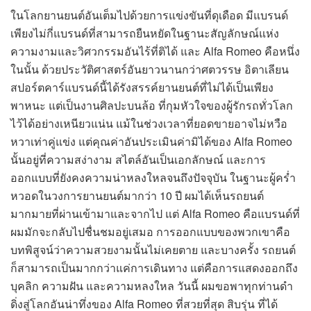
ในโลกยานยนต์อันเต็มไปด้วยการแข่งขันที่ดุเดือด มีแบรนด์
เพียงไม่กี่แบรนด์ที่สามารถยืนหยัดในฐานะสัญลักษณ์แห่ง
ความงามและวิศวกรรมอันไร้ที่ติได้ และ Alfa Romeo คือหนึ่ง
ในนั้น ด้วยประวัติศาสตร์อันยาวนานกว่าศตวรรษ อิตาเลียน
สปอร์ตคาร์แบรนด์นี้ได้รังสรรค์ยานยนต์ที่ไม่ได้เป็นเพียง
พาหนะ แต่เป็นงานศิลปะบนล้อ ที่กุมหัวใจของผู้รักรถทั่วโลก
ไว้ได้อย่างเหนียวแน่น แม้ในช่วงเวลาที่ยอดขายอาจไม่หวือ
หวาเท่าคู่แข่ง แต่คุณค่าอันประเมินค่ามิได้ของ Alfa Romeo
นั้นอยู่ที่ความสง่างาม สไตล์อันเป็นเอกลักษณ์ และการ
ออกแบบที่ยังคงความน่าหลงใหลจนถึงปัจจุบัน ในฐานะผู้คร่ำ
หวอดในวงการยานยนต์มากว่า 10 ปี ผมได้เห็นรถยนต์
มากมายที่ผ่านเข้ามาและจากไป แต่ Alfa Romeo คือแบรนด์ที่
ผมมักจะกลับไปชื่นชมอยู่เสมอ การออกแบบของพวกเขาคือ
บทพิสูจน์ว่าความสวยงามนั้นไม่เคยตาย และบางครั้ง รถยนต์
ก็สามารถเป็นมากกว่าแค่การเดินทาง แต่คือการแสดงออกถึง
บุคลิก ความฝัน และความหลงใหล วันนี้ ผมขอพาทุกท่านดำ
ดิ่งสู่โลกอันน่าทึ่งของ Alfa Romeo ที่สวยที่สุด สิบรุ่น ที่ได้