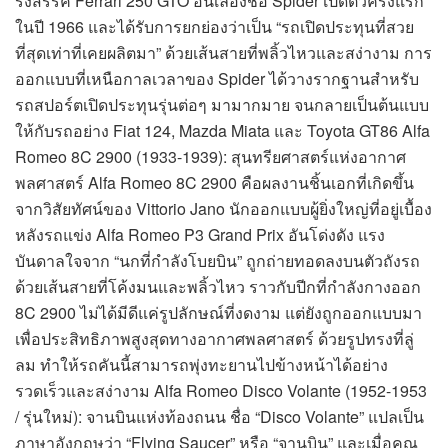
รังสรรค์ Ferrari 250 GTO อันเลื่องชื่อ Spider เปิดตัวครั้งแรก
ในปี 1966 และได้รับการยกย่องว่าเป็น “รถเปิดประทุนที่สวย
ที่สุดเท่าที่เคยผลิตมา” ด้วยเส้นสายที่พลิ้วไหวและสง่างาม การ
ออกแบบที่เหนือกาลเวลาของ Spider ได้วางรากฐานสำหรับ
รถสปอร์ตเปิดประทุนรุ่นต่อๆ มามากมาย จนกลายเป็นต้นแบบ
ให้กับรถอย่าง Fiat 124, Mazda Miata และ Toyota GT86 Alfa
Romeo 8C 2900 (1933-1939): สุนทรียศาสตร์แห่งอากาศ
พลศาสตร์ Alfa Romeo 8C 2900 คือผลงานชิ้นเอกที่เกิดขึ้น
จากวิสัยทัศน์ของ Vittorio Jano นักออกแบบผู้ยิ่งใหญ่ที่อยู่เบื้อง
หลังรถแข่ง Alfa Romeo P3 Grand Prix อันโด่งดัง แรง
บันดาลใจจาก “นกที่กำลังโบยบิน” ถูกถ่ายทอดลงบนตัวถังรถ
ด้วยเส้นสายที่โค้งมนและพลิ้วไหว ราวกับปีกที่กำลังกางออก
8C 2900 ไม่ได้มีดีแค่รูปลักษณ์ที่งดงาม แต่ยังถูกออกแบบมา
เพื่อประสิทธิภาพสูงสุดทางอากาศพลศาสตร์ ด้วยรูปทรงที่ลู่
ลม ทำให้รถคันนี้สามารถพุ่งทะยานไปข้างหน้าได้อย่าง
รวดเร็วและสง่างาม Alfa Romeo Disco Volante (1952-1953
/ รุ่นใหม่): จานบินแห่งท้องถนน ชื่อ “Disco Volante” แปลเป็น
ภาษาอังกฤษว่า “Flying Saucer” หรือ “จานบิน” และเมื่อคุณ