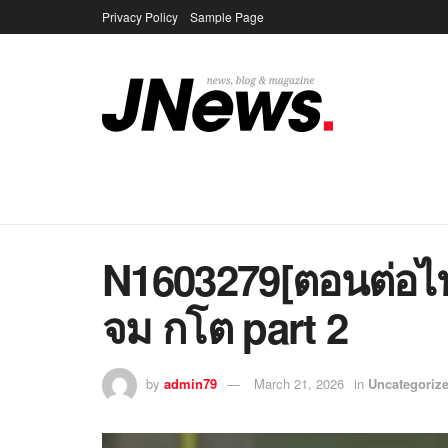
Privacy Policy
Sample Page
N1603279[ตอนต่อไ
จม กโต part 2
by
admin79
March 21, 2026
in
Uncategoriz