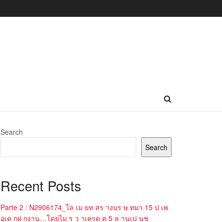
Search
Search
Recent Posts
Parte 2 : N2906174_ไล เม ยท สร างบร ษ ทมา 15 ป เพ
อเด กฝ กงาน…โดยไม ร ว าเครด ต 5 ล านเป นช