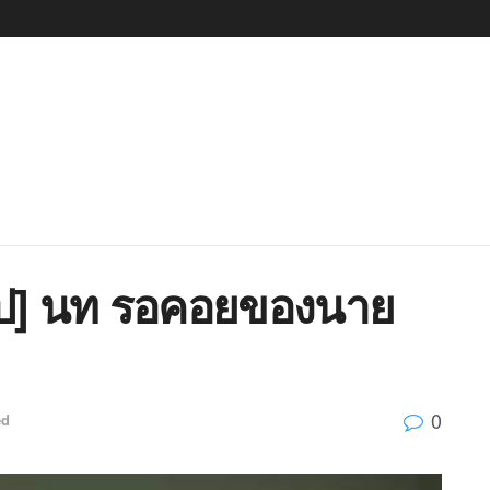
ป] นท รอคอยของนาย
0
ed