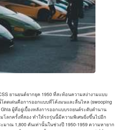
0 CSS ยานยนต์จากยุค 1950 ที่สะท้อนความสง่างามแบบ
นนี้โดดเด่นคือการออกแบบที่โค้งมนและลื่นไหล (swooping
ง Ghia ผู้ที่อยู่เบื้องหลังการออกแบบรถยนต์ระดับตำนาน
กครั้งที่สอง ทำให้รถรุ่นนี้มีความพิเศษยิ่งขึ้นไปอีก
ระมาณ 1,800 คันเท่านั้นในช่วงปี 1950-1959 ความหายาก