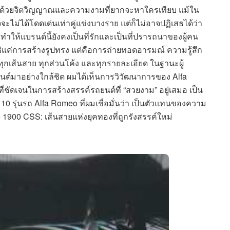
ยมไปด้วยจิตวิญญาณและความงามที่ยากจะหาใครเทียบ แม้ใน
ไม่ได้โดดเด่นเท่าคู่แข่งบางราย แต่ก็ไม่อาจปฏิเสธได้ว่า
ำให้แบรนด์นี้ยังคงเป็นที่รักและเป็นที่ปรารถนาของผู้คน
แค่การสร้างรูปทรง แต่คือการถ่ายทอดอารมณ์ ความรู้สึก
เส้นสาย ทุกส่วนโค้ง และทุกรายละเอียด ในฐานะผู้
ต์มาอย่างใกล้ชิด ผมได้เห็นการวิวัฒนาการของ Alfa
ี่ชัดเจนในการสร้างสรรค์รถยนต์ที่ “สวยงาม” อยู่เสมอ เป็น
ัน 10 รุ่นรถ Alfa Romeo ที่ผมเชื่อมั่นว่า เป็นตัวแทนของความ
 1900 CSS: เส้นสายแห่งยุคทองที่ถูกรังสรรค์ใหม่