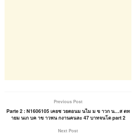
Previous Post
Parte 2 : N1606105 เคยช วยตอนม นไม ม ข าวก น…ส ดท
ายม นเก บค าข าวพน กงานคนละ 47 บาทจนโด part 2
Next Post