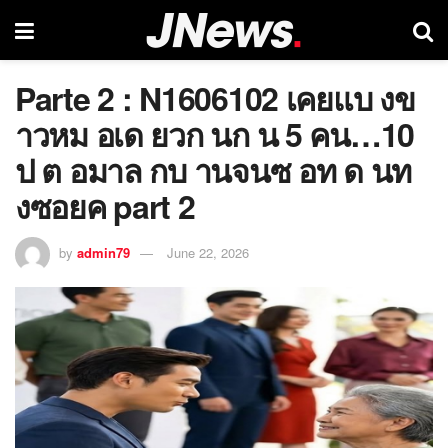
Parte 2 : N1606102 เคยแบ งข
าวหม อเด ยวก นก น 5 คน…10
ป ต อมาล กบ านจนซ อท ด นท
งซอยค part 2
by
admin79
June 22, 2026