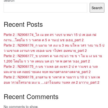
Search
Search
Recent Posts
Parte 2 : N2906174_ไล เม ยท สร างบร ษ ทมา 15 ป เพ อเด กฝ
กงาน…โดยไม ร ว าเครด ต 5 ล านเป นช อเธอ_part 2
Parte 2 : N2906176_ก นมาม าส งเง น 3 หม นให ผ วสร างบ าน 5 ป
ว นเขาแต งงานก บช เธอเด นเข าไปพร อมทนาย_part 2
Parte 2 : N2906177_ข บรถหร ด าเด กป มว าข ข า ไม ม เง นจ าย
1,200 โดยไม ร ว าล งคนน นค อว าท พ อตาต วเอง_part 2
Parte 2 : N2906175_ก นข าวเหล อส งแชร 2 ป ท าวแชร อ างล
มละลาย แต ถอยป ายแดง จบท หมายศาลกลางตลาด_part 2
Parte 2 : N2906178_อายสาม ช างทาส ห ามมาร บ 10 ป ว นท เพ
อนผ วรวยโทรมาย มเง น …เอาโฉนดบ านหล งท 2 มาวาง_part 2
Recent Comments
No comments to show.