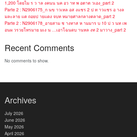
1,200 โดยไม ร ว าล งคนน นค อว าท พ อตาต วเอง_part 2
Parte 2 : N2906175_ก นข าวเหล อส งแชร 2 ป ท าวแชร อ างล
มละลาย แต ถอยป ายแดง จบท หมายศาลกลางตลาด_part 2
Parte 2 : N2906178_อายสาม ช างทาส ห ามมาร บ 10 ป ว นท เพ
อนผ วรวยโทรมาย มเง น …เอาโฉนดบ านหล งท 2 มาวาง_part 2
Recent Comments
No comments to show.
Archives
July 2026
June 2026
May 2026
April 2026