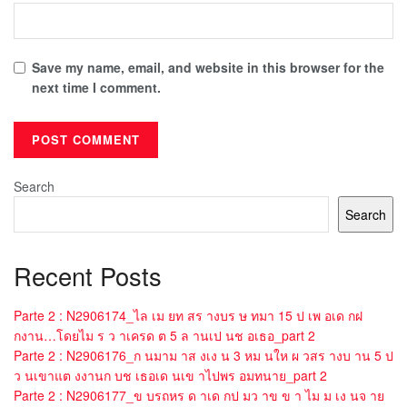
Save my name, email, and website in this browser for the
next time I comment.
Search
Search
Recent Posts
Parte 2 : N2906174_ไล เม ยท สร างบร ษ ทมา 15 ป เพ อเด กฝ
กงาน…โดยไม ร ว าเครด ต 5 ล านเป นช อเธอ_part 2
Parte 2 : N2906176_ก นมาม าส งเง น 3 หม นให ผ วสร างบ าน 5 ป
ว นเขาแต งงานก บช เธอเด นเข าไปพร อมทนาย_part 2
Parte 2 : N2906177_ข บรถหร ด าเด กป มว าข ข า ไม ม เง นจ าย