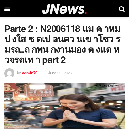
Parte 2 : N2006118 แม ค าหม
ป งใส ช ดเป อนคว นเข าโชว ร
มรถ..ถ กพน กงานมอง ต งแต ห
วจรดเท า part 2
by
admin79
June 22, 2026