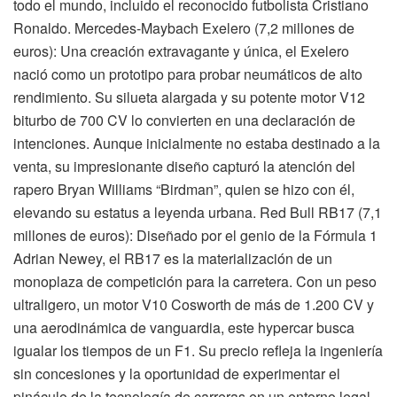
todo el mundo, incluido el reconocido futbolista Cristiano
Ronaldo. Mercedes-Maybach Exelero (7,2 millones de
euros): Una creación extravagante y única, el Exelero
nació como un prototipo para probar neumáticos de alto
rendimiento. Su silueta alargada y su potente motor V12
biturbo de 700 CV lo convierten en una declaración de
intenciones. Aunque inicialmente no estaba destinado a la
venta, su impresionante diseño capturó la atención del
rapero Bryan Williams “Birdman”, quien se hizo con él,
elevando su estatus a leyenda urbana. Red Bull RB17 (7,1
millones de euros): Diseñado por el genio de la Fórmula 1
Adrian Newey, el RB17 es la materialización de un
monoplaza de competición para la carretera. Con un peso
ultraligero, un motor V10 Cosworth de más de 1.200 CV y
una aerodinámica de vanguardia, este hypercar busca
igualar los tiempos de un F1. Su precio refleja la ingeniería
sin concesiones y la oportunidad de experimentar el
pináculo de la tecnología de carreras en un entorno legal