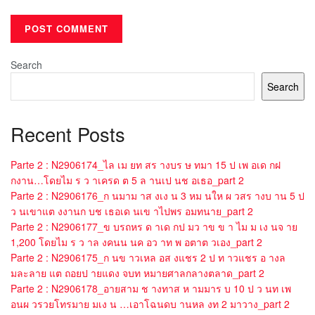
Search
Search
Recent Posts
Parte 2 : N2906174_ไล เม ยท สร างบร ษ ทมา 15 ป เพ อเด กฝ
กงาน…โดยไม ร ว าเครด ต 5 ล านเป นช อเธอ_part 2
Parte 2 : N2906176_ก นมาม าส งเง น 3 หม นให ผ วสร างบ าน 5 ป
ว นเขาแต งงานก บช เธอเด นเข าไปพร อมทนาย_part 2
Parte 2 : N2906177_ข บรถหร ด าเด กป มว าข ข า ไม ม เง นจ าย
1,200 โดยไม ร ว าล งคนน นค อว าท พ อตาต วเอง_part 2
Parte 2 : N2906175_ก นข าวเหล อส งแชร 2 ป ท าวแชร อ างล
มละลาย แต ถอยป ายแดง จบท หมายศาลกลางตลาด_part 2
Parte 2 : N2906178_อายสาม ช างทาส ห ามมาร บ 10 ป ว นท เพ
อนผ วรวยโทรมาย มเง น …เอาโฉนดบ านหล งท 2 มาวาง_part 2