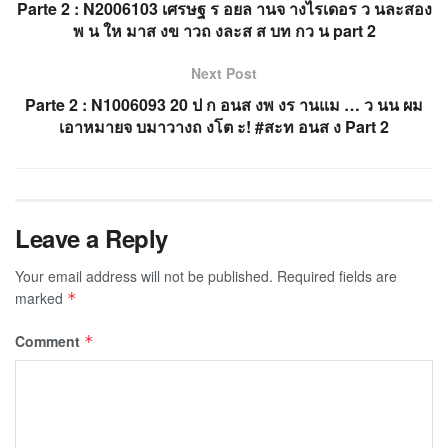
Parte 2 : N2006103 เศรษฐ ร อยล านจ างไรเดอร ว นละสอง
พ น ให มาส งข าวถ งละส ส บท กว น part 2
Next Post
Parte 2 : N1006093 20 ป ก อนส งพ งร านแม … ว นน ผม
เอาหมายจ บมาวางถ งโต ะ! #สะท อนส ง Part 2
Leave a Reply
Your email address will not be published.
Required fields are
marked
*
Comment
*