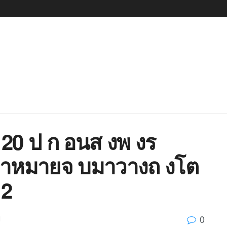
 20 ป ก อนส งพ งร
อาหมายจ บมาวางถ งโต
 2
0
d