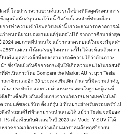
ปลงนี้ โดยสำรวจว่าแบรนด์และรุ่นใดบ้างที่ดึงดูดจินตนาการ
ี่สนับสนุนแนวโน้มนี้ ปัจจัยเบื้องหลังที่ขับเคลื่อน
วยการทำความเข้าใจพลวัตเหล่านี้ เราจะสามารถคาดการณ์
กำหนดนิยามของยานยนต์รุ่นต่อไปได้ จากการศึกษาล่าสุด
ในปี 2024 เผยภาพที่น่าสนใจ แม้ว่าตลาดรถยนต์ใหม่จะมีมูลค่า
ยน 2567 แต่แนวโน้มเศรษฐกิจมหภาคนี้ไม่ได้สะท้อนถึงความ
เป็นจริง มูลค่าเฉลี่ยที่ลดลงสามารถตีความได้ว่าเป็นภาวะ
น้า ซึ่งขัดแย้งกันคืออาจกระตุ้นให้เกิดความสนใจในรถยนต์
าที่ดำเนินการโดย Compare the Market AU ระบุว่า Tesla
อาณาจักรและอีก 33 ประเทศเพิ่มเติม ตัวเลขนี้มีความสำคัญ
วที่น่าประทับใจ และรวมตำแหน่งของตนในฐานะผู้เล่นที่
ได้สร้างชื่อเสียงอันแข็งแกร่งจากนวัตกรรมทางเทคโนโลยี
ด รถยนต์ของบริษัท ตั้งแต่รุ่น 3 ที่เหมาะสำหรับครอบครัวไป
องสิ่งที่รถยนต์ไฟฟ้าสามารถนำเสนอได้ แม้ว่า Tesla จะมียอด
1% เมื่อเทียบกับตัวเลขในปี 2023 แต่ Model Y SUV ก็ได้
ี่ 9 ในสหราชอาณาจักรระหว่างเดือนมกราคมถึงพฤศจิกายน