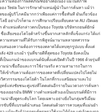
และความต้องการผลิตภัณฑ์อย่างต่อเนื่อง แม้ในสภาพ
ง Tesla ในการรักษาตำแหน่งผู้นำในการค้นหา แม้ว่า
ผู้บริโภคมีมากกว่าเพียงแค่การซื้อทันที มันเกี่ยวข้อง
ลยี อย่างไรก็ตาม การศึกษาเปรียบเทียบตลาด AU เปิดเผย
โลก ตำแหน่งดังกล่าวตกเป็นของ Toyota บริษัทรถยนต์ยักษ์
ชื่อเสียงของโตโยต้าสร้างขึ้นจากเสาหลักที่แข็งแกร่ง ได้แก่
ะความทนทานที่ได้รับการพิสูจน์มานานหลายทศวรรษ
สนองความต้องการของตลาดได้แทบทุกรูปแบบ ตั้งแต่
429 แรงม้า รุ่นที่ขายดีที่สุดของ Toyota ยังคงเป็น
ที่เป็นแกนนำของแบรนด์นับตั้งแต่เปิดตัวในปี 1966 ด้วยรุ่นที่
วามน่าเชื่อถือและการใช้งานจริง ความสามารถในการ
วให้เข้ากับความต้องการของตลาดที่เปลี่ยนแปลงไปโดยไม่
ิศทางวิศวกรรมของโตโยต้า ในโลกที่กระแสนิยมมาและไป
ยุทธ์แห่งชัยชนะคู่แข่งที่โดดเด่นอีกรายในแวดวงการค้นหา
งของเยอรมัน BMW วางตำแหน่งตัวเองเป็นแบรนด์ที่มีการ
ามน่าดึงดูดระดับโลก โดยเฉพาะอย่างยิ่งในกลุ่มพรีเมี่ยม
ับขี่ที่แบรนด์นำเสนอ โดดเด่นด้วยการควบคุมที่แม่นยำ
แม้จะรับรู้ว่ารถยนต์หรูหราใช้งานได้น้อย แต่เจ้าของรถ