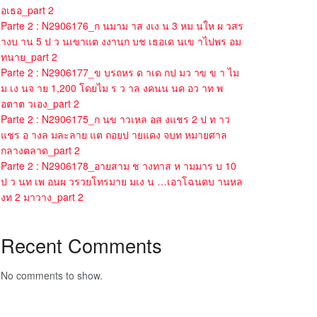
อเธอ_part 2
Parte 2 : N2906176_ก นมาม าส งเง น 3 หม นให ผ วสร
างบ าน 5 ป ว นเขาแต งงานก บช เธอเด นเข าไปพร อม
ทนาย_part 2
Parte 2 : N2906177_ข บรถหร ด าเด กป มว าข ข า ไม
ม เง นจ าย 1,200 โดยไม ร ว าล งคนน นค อว าท พ
อตาต วเอง_part 2
Parte 2 : N2906175_ก นข าวเหล อส งแชร 2 ป ท าว
แชร อ างล มละลาย แต ถอยป ายแดง จบท หมายศาล
กลางตลาด_part 2
Parte 2 : N2906178_อายสาม ช างทาส ห ามมาร บ 10
ป ว นท เพ อนผ วรวยโทรมาย มเง น …เอาโฉนดบ านหล
งท 2 มาวาง_part 2
Recent Comments
No comments to show.