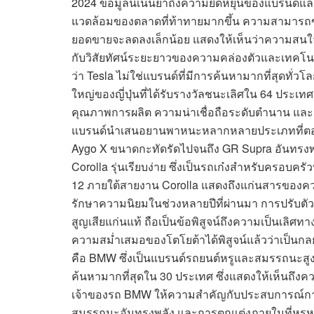
2024 ข้อมูลนี้เน้นย้ำถึงความยืดหยุ่นของแบรนด์
แวดล้อมของตลาดที่ท้าทายมากขึ้น ความสามารถขอ
ยอดขายจะลดลงเล็กน้อย แสดงให้เห็นว่าความสนใจของ
กับวิสัยทัศน์ระยะยาวของความคล่องตัวและเทคโนโ
ว่า Tesla ไม่ใช่แบรนด์ที่มีการค้นหามากที่สุดทั่ว
ใหญ่ของญี่ปุ่นที่ได้รับรางวัลชนะเลิศใน 64 ประเทศ 
คุณภาพการผลิต ความน่าเชื่อถือระดับตำนาน แล
แบรนด์นำเสนอยานพาหนะหลากหลายประเภทที่ตอบ
Aygo X ขนาดกะทัดรัดไปจนถึง GR Supra อันทรงพลัง 
Corolla รุ่นเรียบง่าย ซึ่งเป็นรถเก๋งสำหรับครอบครัว
12 ภายใต้สายงาน Corolla แสดงถึงแก่นสารของค
รักษาความนิยมในช่วงหลายปีที่ผ่านมา การปรับตั
สูญเสียแก่นแท้ ถือเป็นข้อพิสูจน์ถึงความเป็นเล
ความสม่ำเสมอของโตโยต้าได้พิสูจน์แล้วว่าเป็นกล
คือ BMW ซึ่งเป็นแบรนด์รถยนต์หรูและสมรรถนะสู
ค้นหามากที่สุดใน 30 ประเทศ ซึ่งแสดงให้เห็นถึงคว
เจ้าของรถ BMW ให้ความสำคัญกับประสบการณ์การข
สมรรถนะอันทรงพลัง และการตกแต่งภายในที่หรูหรา 