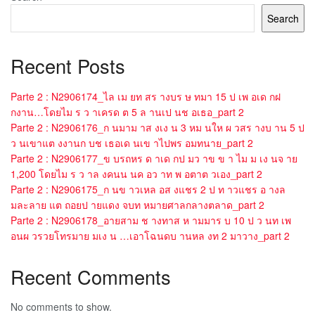
Search
Recent Posts
Parte 2 : N2906174_ไล เม ยท สร างบร ษ ทมา 15 ป เพ อเด กฝ
กงาน…โดยไม ร ว าเครด ต 5 ล านเป นช อเธอ_part 2
Parte 2 : N2906176_ก นมาม าส งเง น 3 หม นให ผ วสร างบ าน 5 ป
ว นเขาแต งงานก บช เธอเด นเข าไปพร อมทนาย_part 2
Parte 2 : N2906177_ข บรถหร ด าเด กป มว าข ข า ไม ม เง นจ าย
1,200 โดยไม ร ว าล งคนน นค อว าท พ อตาต วเอง_part 2
Parte 2 : N2906175_ก นข าวเหล อส งแชร 2 ป ท าวแชร อ างล
มละลาย แต ถอยป ายแดง จบท หมายศาลกลางตลาด_part 2
Parte 2 : N2906178_อายสาม ช างทาส ห ามมาร บ 10 ป ว นท เพ
อนผ วรวยโทรมาย มเง น …เอาโฉนดบ านหล งท 2 มาวาง_part 2
Recent Comments
No comments to show.