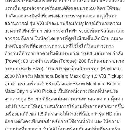
โครงสร้างที่แข็งแกร่งทนทาน บ่งบอกถึงความน่าเชื่อถือตั้งแต่
แรกเห็น ขุมพลังจากเครื่องยนต์ดีเซลขนาด 2.0 ลิตร ให้พละ
กำลังและแรงบิดที่เพียงพอต่อการบรรทุกและลากจูงในทุก
สถานการณ์ รุ่น VXi มักจะมาพร้อมกับอุปกรณ์อำนวยความ
สะดวกที่เพิ่มเข้ามา เช่น กระจกไฟฟ้า ระบบเซ็นทรัลล็อก และ
อาจรวมถึงภายในห้องโดยสารที่ดูพรีเมียมขึ้นเล็กน้อย เหมาะ
สำหรับธุรกิจที่ต้องการรถกระบะที่ไว้ใจได้ในสภาวะการ
ทำงานที่ท้าทาย ราคาเริ่มต้นประมาณ 10.63 แสนบาท กำลัง
(Power): 80 แรงม้า แรงบิด (Torque): 200 นิวตัน-เมตร ขนาด
กระบะ (Body Size): 10 x 5.9 ฟุต น้ำหนักบรรทุก (Payload):
2000 กิโลกรัม Mahindra Bolero Maxx City 1.5 VXi Pickup:
คุ้มค่า ครบเครื่อง สำหรับเมืองและชนบท Mahindra Bolero
Maxx City 1.5 VXi Pickup เป็นอีกหนึ่งทางเลือกที่น่าสนใจ
จากตระกูล Bolero ที่ยังคงเน้นความทนทานและความคุ้มค่า
แต่ปรับขนาดให้เหมาะสมกับการใช้งานที่หลากหลายมากขึ้น
เครื่องยนต์ดีเซล 1.5 ลิตร อาจให้กำลังที่น้อยกว่ารุ่น HD เล็ก
น้อย แต่ยังคงเพียงพอสำหรับการใช้งานทั่วไป และให้ความ
ประหยัดที่มากกว่า รุ่น VXi ก็มาพร้อมกับออปชั่นที่ครบครัน