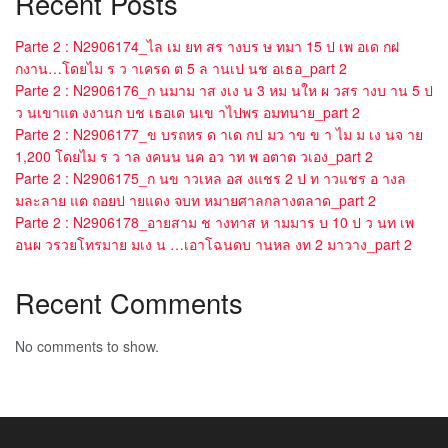
Recent Posts
Parte 2 : N2906174_ไล เม ยท สร างบร ษ ทมา 15 ป เพ อเด กฝ
กงาน…โดยไม ร ว าเครด ต 5 ล านเป นช อเธอ_part 2
Parte 2 : N2906176_ก นมาม าส งเง น 3 หม นให ผ วสร างบ าน 5 ป
ว นเขาแต งงานก บช เธอเด นเข าไปพร อมทนาย_part 2
Parte 2 : N2906177_ข บรถหร ด าเด กป มว าข ข า ไม ม เง นจ าย
1,200 โดยไม ร ว าล งคนน นค อว าท พ อตาต วเอง_part 2
Parte 2 : N2906175_ก นข าวเหล อส งแชร 2 ป ท าวแชร อ างล
มละลาย แต ถอยป ายแดง จบท หมายศาลกลางตลาด_part 2
Parte 2 : N2906178_อายสาม ช างทาส ห ามมาร บ 10 ป ว นท เพ
อนผ วรวยโทรมาย มเง น …เอาโฉนดบ านหล งท 2 มาวาง_part 2
Recent Comments
No comments to show.