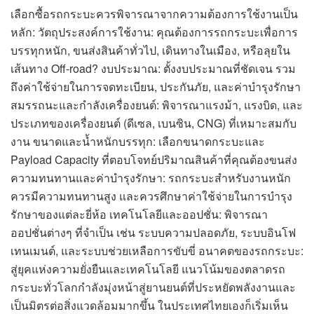
เลือกซื้อรถกระบะควรพิจารณาจากความต้องการใช้งานเป็น
หลัก: วัตถุประสงค์การใช้งาน: คุณต้องการรถกระบะเพื่อการ
บรรทุกหนัก, ขนส่งสินค้าทั่วไป, เดินทางในเมือง, หรือลุยใน
เส้นทาง Off-road? งบประมาณ: ตั้งงบประมาณที่ชัดเจน รวม
ถึงค่าใช้จ่ายในการจดทะเบียน, ประกันภัย, และค่าบำรุงรักษา
สมรรถนะและกำลังเครื่องยนต์: พิจารณาแรงม้า, แรงบิด, และ
ประเภทของเครื่องยนต์ (ดีเซล, เบนซิน, CNG) ที่เหมาะสมกับ
งาน ขนาดและน้ำหนักบรรทุก: เลือกขนาดกระบะและ
Payload Capacity ที่ตอบโจทย์ปริมาณสินค้าที่คุณต้องขนส่ง
ความทนทานและค่าบำรุงรักษา: รถกระบะสำหรับงานหนัก
ควรมีความทนทานสูง และควรศึกษาค่าใช้จ่ายในการบำรุง
รักษาของแต่ละยี่ห้อ เทคโนโลยีและออปชั่น: พิจารณา
ออปชั่นต่างๆ ที่จำเป็น เช่น ระบบความปลอดภัย, ระบบอินโฟ
เทนเมนต์, และระบบช่วยเหลือการขับขี่ อนาคตของรถกระบะ:
สู่ยุคแห่งความยั่งยืนและเทคโนโลยี แนวโน้มของตลาดรถ
กระบะทั่วโลกกำลังมุ่งหน้าสู่ยานยนต์ที่ประหยัดพลังงานและ
เป็นมิตรต่อสิ่งแวดล้อมมากขึ้น ในประเทศไทยเองก็เริ่มเห็น